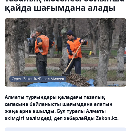
қайда шағымдана алады
Сурет: Zakon.kz/Павел Михеев
Алматы тұрғындары қаладағы тазалық
сапасына байланысты шағымдана алатын
жаңа арна ашылды. Бұл туралы Алматы
әкімдігі мәлімдеді, деп хабарлайды Zakon.kz.