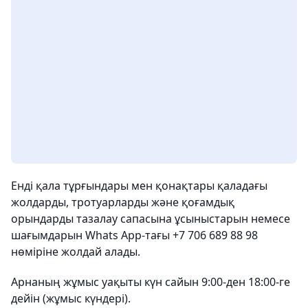
Енді қала тұрғындары мен қонақтары қаладағы
жолдарды, тротуарларды және қоғамдық
орындарды тазалау сапасына ұсыныстарын немесе
шағымдарын Whats App-тағы +7 706 689 88 98
нөміріне жолдай алады.
Арнаның жұмыс уақыты күн сайын 9:00-ден 18:00-ге
дейін (жұмыс күндері).