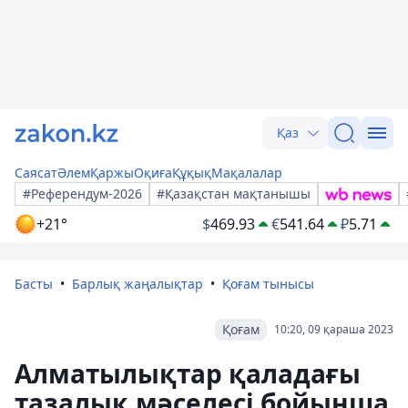
Қаз
Саясат
Әлем
Қаржы
Оқиға
Құқық
Мақалалар
#Референдум-2026
#Қазақстан мақтанышы
+21°
$
469.93
€
541.64
₽
5.71
Басты
Барлық жаңалықтар
Қоғам тынысы
Қоғам
10:20, 09 қараша 2023
Алматылықтар қаладағы
тазалық мәселесі бойынша