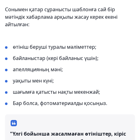
Сонымен қатар сұранысты шаблонға сай бір
мәтіндік хабарлама арқылы жасау керек екені
айтылған:
өтініш беруші туралы мәліметтер;
байланыстар (кері байланыс үшін);
апелляцияның мәні;
уақыты мен күні;
шағымға қатысты нақты мекенжай;
Бар болса, фотоматериалды қосыңыз.
"Үлгі бойынша жасалмаған өтініштер, кіріс