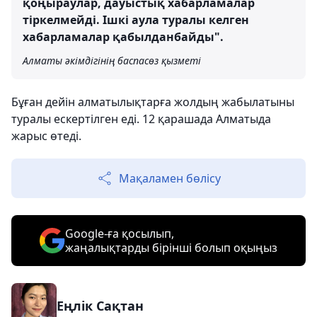
қоңыраулар, дауыстық хабарламалар
тіркелмейді. Ішкі аула туралы келген
хабарламалар қабылданбайды".
Алматы әкімдігінің баспасөз қызметі
Бұған дейін алматылықтарға жолдың жабылатыны
туралы ескертілген еді. 12 қарашада Алматыда
жарыс өтеді.
Мақаламен бөлісу
Google-ға қосылып,
жаңалықтарды бірінші болып оқыңыз
Еңлік Сақтан