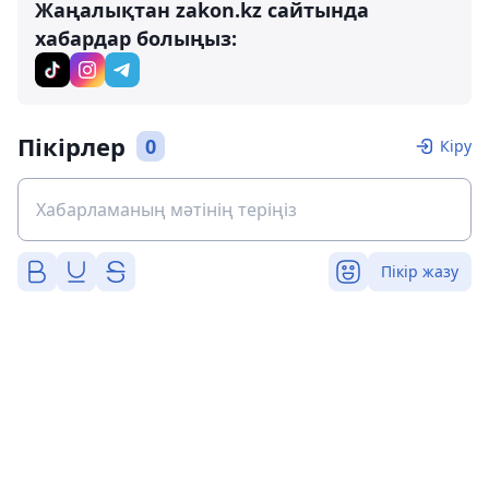
Жаңалықтан zakon.kz сайтында
хабардар болыңыз:
Пікірлер
0
Кіру
Пікір жазу