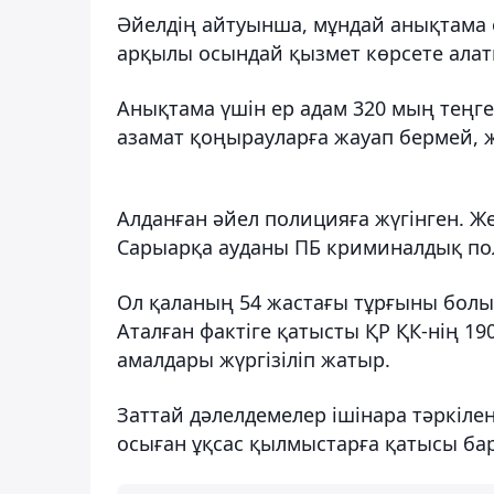
Әйелдің айтуынша, мұндай анықтама 
арқылы осындай қызмет көрсете алат
Анықтама үшін ер адам 320 мың теңге 
азамат қоңырауларға жауап бермей, 
Алданған әйел полицияға жүгінген. Же
Сарыарқа ауданы ПБ криминалдық поли
Ол қаланың 54 жастағы тұрғыны болы
Аталған фактіге қатысты ҚР ҚК-нің 19
амалдары жүргізіліп жатыр.
Заттай дәлелдемелер ішінара тәркіле
осыған ұқсас қылмыстарға қатысы бар