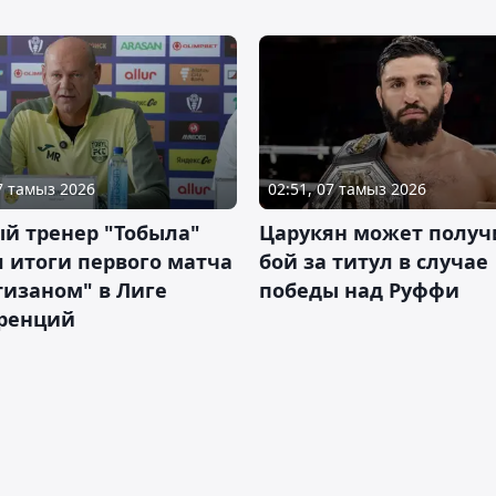
07 тамыз 2026
02:51, 07 тамыз 2026
й тренер "Тобыла"
Царукян может получ
 итоги первого матча
бой за титул в случае
тизаном" в Лиге
победы над Руффи
ренций