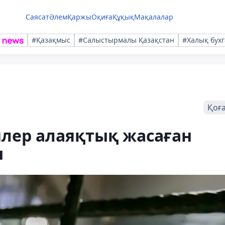
Саясат
Әлем
Қаржы
Оқиға
Құқық
Мақалалар
#Қазақмыс
#Салыстырмалы Қазақстан
#Халық бухг
Қоғ
лер алаяқтық жасаған
ы