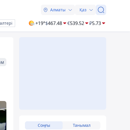
Алматы
Қаз
+19°
$
467.48
€
539.52
₽
5.73
алтері
ам
Соңғы
Танымал