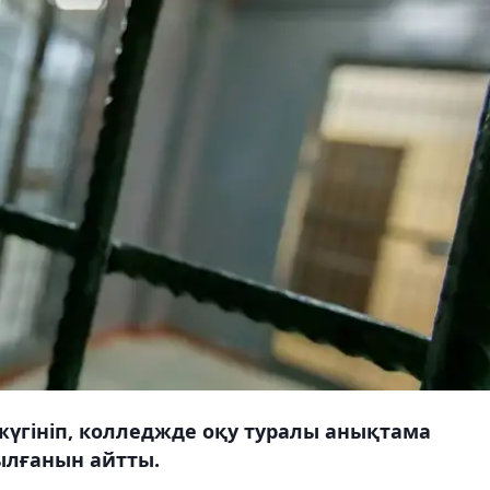
үгініп, колледжде оқу туралы анықтама
ылғанын айтты.