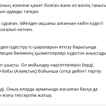
оның жиеніне қажет болған және ол өзінің таныс
ын адамды тапқан.
сұраған. Әйелден ақшаны алғаннан кейін күдікті
жоғалып кеткен.
дел-іздестіру іс-шараларын өткізу барысында
ция бөлімінің қызметкерлері күдіктіні анықтады
п шықты. Ол мойындау көрсетпелерін берді.
0-бабы (Алаяқтық) бойынша сотқа дейінгі тергеу
нді. Оның елорда аумағында жасалған басқа да
-жоғы тексерілім жатыр.