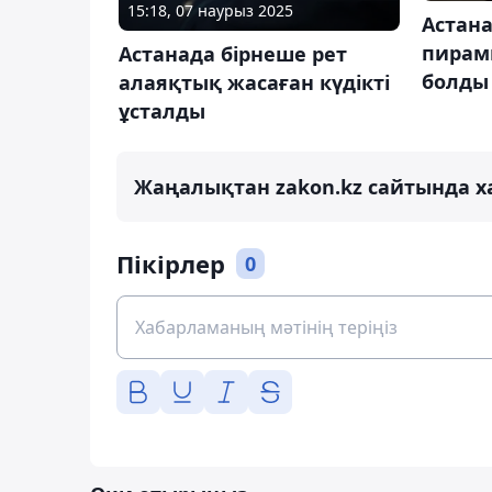
15:18, 07 наурыз 2025
Астан
пирам
Астанада бірнеше рет
болды
алаяқтық жасаған күдікті
ұсталды
Жаңалықтан zakon.kz сайтында х
Пікірлер
0