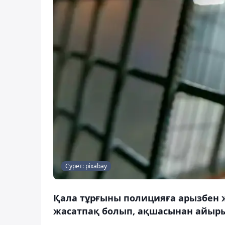
Сурет: pixabay
Қала тұрғыны полицияға арызбен ж
жасатпақ болып, ақшасынан айыр