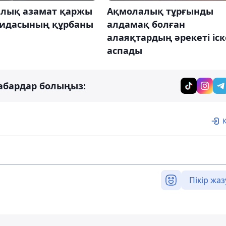
алық азамат қаржы
Ақмолалық тұрғынды
идасының құрбаны
алдамақ болған
алаяқтардың әрекеті іск
аспады
абардар болыңыз:
Пікір жаз