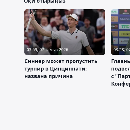
Оқи отырыңыз
03:59, 07 тамыз 2026
03:28, 
Синнер может пропустить
Главны
турнир в Цинциннати:
подвёл
названа причина
с "Пар
Конфе