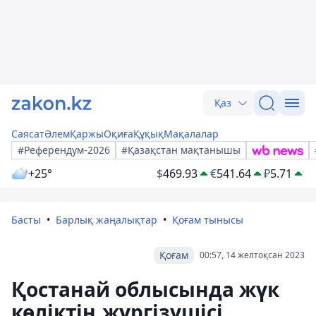
Қаз
Саясат
Әлем
Қаржы
Оқиға
Құқық
Мақалалар
#Референдум-2026
#Қазақстан мақтанышы
+25°
$
469.93
€
541.64
₽
5.71
Басты
Барлық жаңалықтар
Қоғам тынысы
Қоғам
00:57, 14 желтоқсан 2023
Қостанай облысында жүк
көліктің жүргізушісі