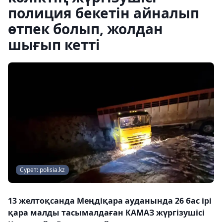
полиция бекетін айналып
өтпек болып, жолдан
шығып кетті
Сурет: polisia.kz
13 желтоқсанда Меңдіқара ауданында 26 бас ірі
қара малды тасымалдаған КАМАЗ жүргізушісі