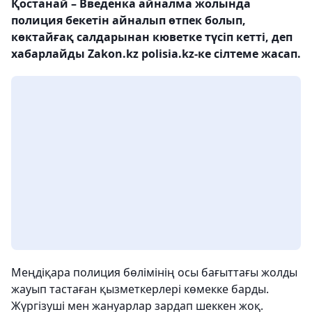
Қостанай – Введенка айналма жолында
полиция бекетін айналып өтпек болып,
көктайғақ салдарынан кюветке түсіп кетті, деп
хабарлайды Zakon.kz polisia.kz-ке сілтеме жасап.
Меңдіқара полиция бөлімінің осы бағыттағы жолды
жауып тастаған қызметкерлері көмекке барды.
Жүргізуші мен жануарлар зардап шеккен жоқ.