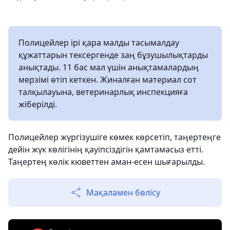
Полицейлер ірі қара малды тасымалдау
құжаттарын тексергенде заң бұзушылықтарды
анықтады. 11 бас мал үшін анықтамалардың
мерзімі өтіп кеткен. Жиналған материал сот
талқылауына, ветеринарлық инспекцияға
жіберілді.
Полицейлер жүргізушіге көмек көрсетіп, таңертеңге
дейін жүк көлігінің қауіпсіздігін қамтамасыз етті.
Таңертең көлік кюветтен аман-есен шығарылды.
Мақаламен бөлісу