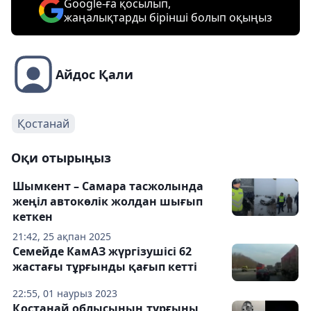
Google-ға қосылып,
жаңалықтарды бірінші болып оқыңыз
Айдос Қали
Қостанай
Оқи отырыңыз
Шымкент – Самара тасжолында
жеңіл автокөлік жолдан шығып
кеткен
21:42, 25 ақпан 2025
Семейде КамАЗ жүргізушісі 62
жастағы тұрғынды қағып кетті
22:55, 01 наурыз 2023
Қостанай облысының тұрғыны