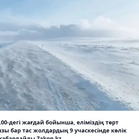
00-дегі жағдай бойынша, еліміздің төрт
ы бар тас жолдардың 9 учаскесінде көлік
 хабарлайды Zakon.kz.