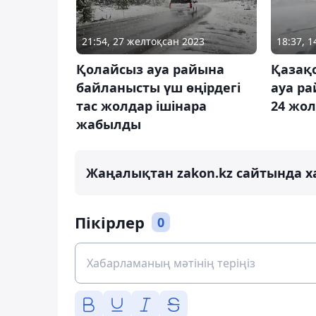
21:54, 27 желтоқсан 2023
18:37, 
Қолайсыз ауа райына
Қазақ
байланысты үш өңірдегі
ауа р
тас жолдар ішінара
24 жол
жабылды
Жаңалықтан zakon.kz сайтында х
Пікірлер
0