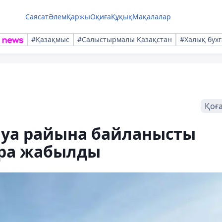
Саясат
Әлем
Қаржы
Оқиға
Құқық
Мақалалар
#Қазақмыс
#Салыстырмалы Қазақстан
#Халық бухг
Қоғ
ауа райына байланысты
ара жабылды