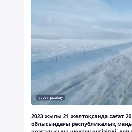
Сурет: pixabay
2023 жылы 21 желтоқсанда сағат 20.
облысындағы республикалық маңыз
қозғалысына шектеу енгізілді, деп