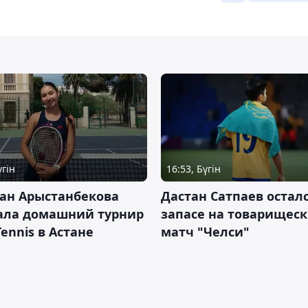
үгін
16:53, Бүгін
ан Арыстанбекова
Дастан Сатпаев осталс
ала домашний турнир
запасе на товарищес
Tennis в Астане
матч "Челси"