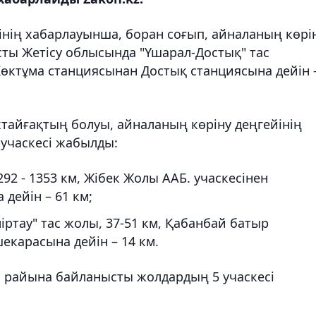
інің хабарлауынша, боран соғып, айналаның көрі
сты Жетісу облысында "Үшарал-Достық" тас
ктұма станциясынан Достық станциясына дейін 
тайғақтың болуы, айналаның көріну деңгейінің
 учаскесі жабылды:
92 - 1353 км, Жібек Жолы ААБ. учаскесінен
дейін – 61 км;
іртау" тас жолы, 37-51 км, Қабанбай батыр
карасына дейін – 14 км.
 райына байланысты жолдардың 5 учаскесі