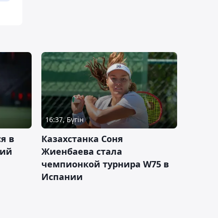
16:37, Бүгін
я в
Казахстанка Соня
кий
Жиенбаева стала
чемпионкой турнира W75 в
Испании