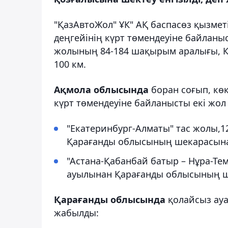
"ҚазАвтоЖол" ҰК" АҚ баспасөз қызмет
деңгейінің күрт төмендеуіне байланы
жолының 84-184 шақырым аралығы, Кө
100 км.
Ақмола облысында
боран соғып, көк
күрт төмендеуіне байланысты екі жол
"Екатеринбург-Алматы" тас жолы,12
Қарағанды облысының шекарасына 
"Астана-Қабанбай батыр – Нұра-Тем
ауылынан Қарағанды облысының ше
Қарағанды облысында
қолайсыз ауа
жабылды: