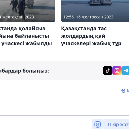
14 желтоқсан 2023
12:56, 16 желтоқсан 2023
станда қолайсыз
Қазақстанда тас
айына байланысты
жолдардың қай
 учаскесі жабылды
учаскелері жабық тұр
абардар болыңыз:
Пікір жаз