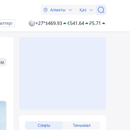
Алматы
Қаз
+27°
$
469.93
€
541.64
₽
5.71
алтері
ам
Соңғы
Танымал