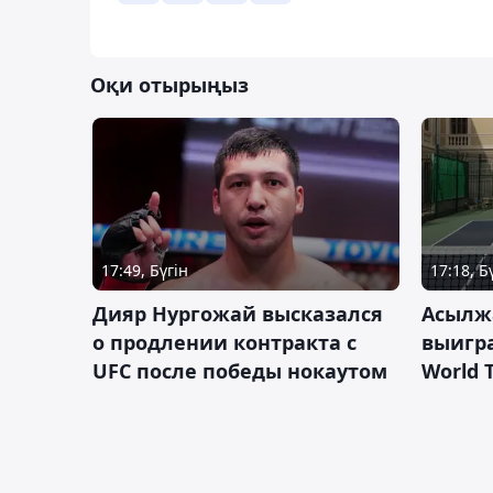
Оқи отырыңыз
17:49, Бүгін
17:18, Б
Дияр Нургожай высказался
Асылж
о продлении контракта с
выигр
UFC после победы нокаутом
World 