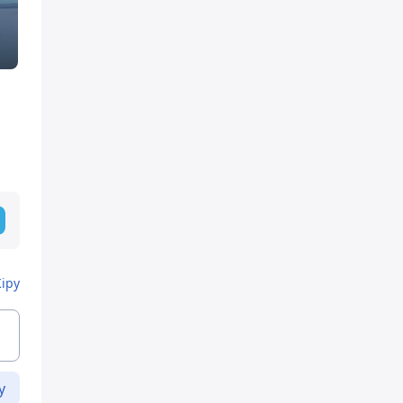
Кіру
у