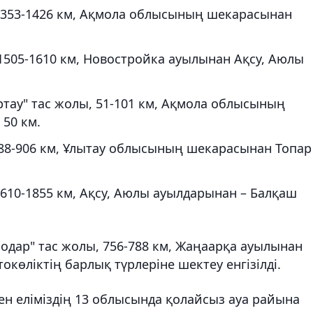
 1353-1426 км, Ақмола облысының шекарасынан
1505-1610 км, Новостройка ауылынан Ақсу, Аюлы
ртау" тас жолы, 51-101 км, Ақмола облысының
 50 км.
788-906 км, Ұлытау облысының шекарасынан Топар
1610-1855 км, Ақсу, Аюлы ауылдарынан – Балқаш
дар" тас жолы, 756-788 км, Жаңаарқа ауылынан
окөліктің барлық түрлеріне шектеу енгізілді.
мен еліміздің 13 облысында қолайсыз ауа райына