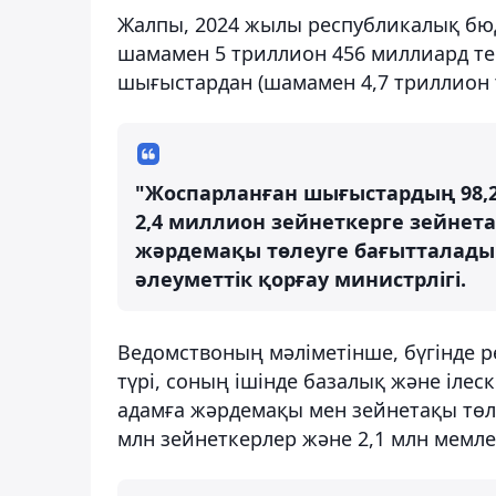
Жалпы, 2024 жылы республикалық бю
шамамен 5 триллион 456 миллиард те
шығыстардан (шамамен 4,7 триллион т
"Жоспарланған шығыстардың 98,2
2,4 миллион зейнеткерге зейнет
жәрдемақы төлеуге бағытталады"
әлеуметтік қорғау министрлігі.
Ведомствоның мәліметінше, бүгінде р
түрі, соның ішінде базалық және ілес
адамға жәрдемақы мен зейнетақы төлеу
млн зейнеткерлер және 2,1 млн мемл