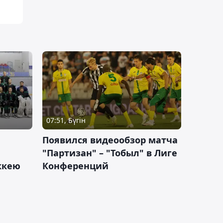
07:51, Бүгін
Появился видеообзор матча
"Партизан" – "Тобыл" в Лиге
оккею
Конференций