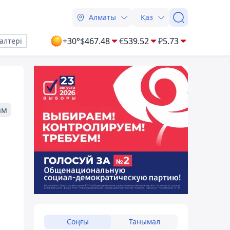
Алматы
Қаз
+30°
$
467.48
€
539.52
₽
5.73
алтері
ам
Соңғы
Танымал