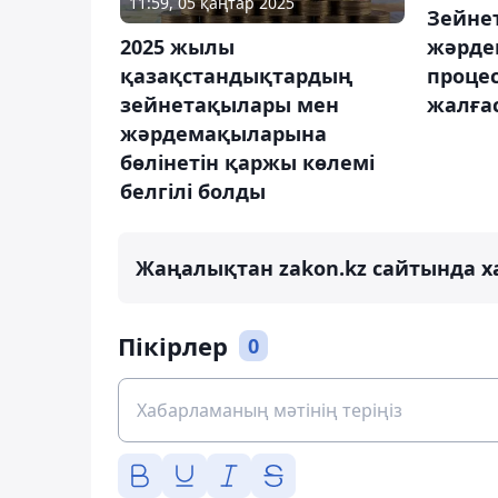
11:59, 05 қаңтар 2025
Зейне
2025 жылы
жәрде
қазақстандықтардың
проце
зейнетақылары мен
жалға
жәрдемақыларына
бөлінетін қаржы көлемі
белгілі болды
Жаңалықтан zakon.kz сайтында х
Пікірлер
0