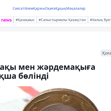
Саясат
Әлем
Қаржы
Оқиға
Құқық
Мақалалар
#Қазақмыс
#Салыстырмалы Қазақстан
#Халық бухг
Қоғ
тақы мен жәрдемақыға
қша бөлінді