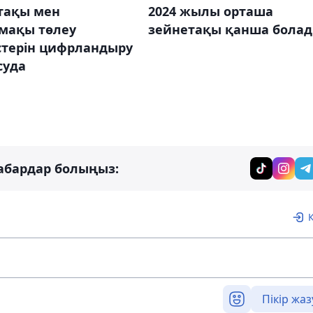
2024 жылы орташа
тақы мен
зейнетақы қанша бола
мақы төлеу
стерін цифрландыру
суда
абардар болыңыз:
Пікір жаз