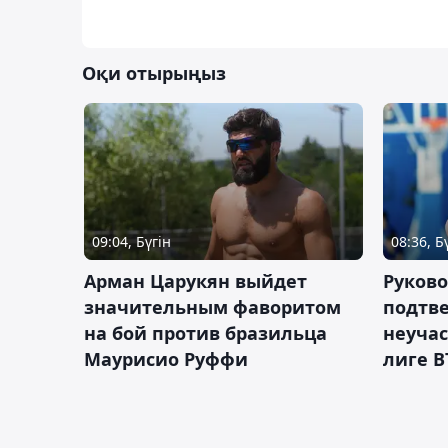
Оқи отырыңыз
09:04, Бүгін
08:36, Б
Арман Царукян выйдет
Руково
значительным фаворитом
подтве
на бой против бразильца
неучас
Маурисио Руффи
лиге В