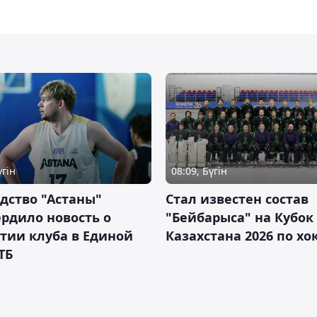
үгін
08:09, Бүгін
дство "Астаны"
Стал известен состав
рдило новость о
"Бейбарыса" на Кубок
тии клуба в Единой
Казахстана 2026 по х
ТБ