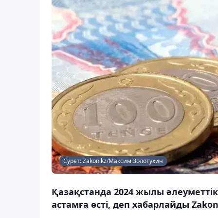
Сурет: Zakon.kz/Максим Золотухин
Қазақстанда 2024 жылы әлеуметті
астамға өсті, деп хабарлайды Zakon