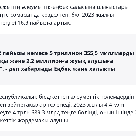
джеттің әлеуметтік-еңбек саласына шығыстары
ңге сомасында көзделген, бұл 2023 жылғы
еңге) 16,3 пайызға артық.
 пайызы немесе 5 триллион 355,5 миллиарды
ақы және 2,2 миллионға жуық алушыға
, - деп хабарлады Еңбек және халықты
еспубликалық бюджеттен әлеуметтік төлемдердің
кен зейнетақылар төленеді. 2023 жылы 4,4 млн
ге 4 трлн 689,3 млрд теңге бөлінді, оның ішінде 
екеттік жәрдемақы алушы.