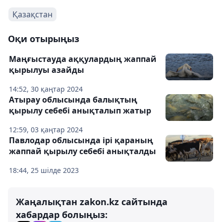
Қазақстан
Оқи отырыңыз
Маңғыстауда аққулардың жаппай
қырылуы азайды
14:52, 30 қаңтар 2024
Атырау облысында балықтың
қырылу себебі анықталып жатыр
12:59, 03 қаңтар 2024
Павлодар облысында ірі қараның
жаппай қырылу себебі анықталды
18:44, 25 шілде 2023
Жаңалықтан zakon.kz сайтында
хабардар болыңыз: