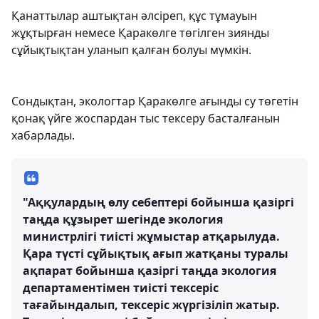
Қанаттылар аштықтан әлсіреп, құс тұмауын
жұқтырған немесе Қаракөлге төгілген зиянды
сұйықтықтан уланып қалған болуы мүмкін.
Сондықтан, экологтар Қаракөлге ағынды су төгетін
қонақ үйге жоспардан тыс тексеру басталғанын
хабарлады.
"Аққулардың өлу себептері бойынша қазіргі
таңда құзырет шегінде экология
министрлігі тиісті жұмыстар атқарылуда.
Қара түсті сұйықтық ағып жатқаны туралы
ақпарат бойынша қазіргі таңда экология
департаментімен тиісті тексеріс
тағайындалып, тексеріс жүргізіліп жатыр.