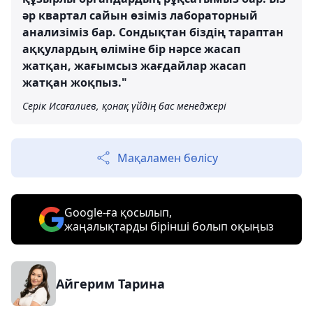
әр квартал сайын өзіміз лабораторный
анализіміз бар. Сондықтан біздің тараптан
аққулардың өліміне бір нәрсе жасап
жатқан, жағымсыз жағдайлар жасап
жатқан жоқпыз."
Серік Исағалиев, қонақ үйдің бас менеджері
Мақаламен бөлісу
Google-ға қосылып,
жаңалықтарды бірінші болып оқыңыз
Айгерим Тарина