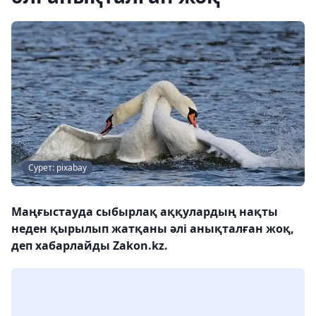
Сурет: pixabay
Маңғыстауда сыбырлақ аққулардың нақты
неден қырылып жатқаны әлі анықталған жоқ,
деп хабарлайды Zakon.kz.