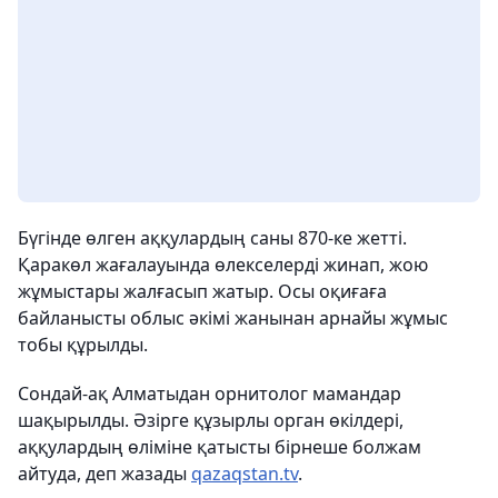
Бүгінде өлген аққулардың саны 870-ке жетті.
Қаракөл жағалауында өлекселерді жинап, жою
жұмыстары жалғасып жатыр. Осы оқиғаға
байланысты облыс әкімі жанынан арнайы жұмыс
тобы құрылды.
Сондай-ақ Алматыдан орнитолог мамандар
шақырылды. Әзірге құзырлы орган өкілдері,
аққулардың өліміне қатысты бірнеше болжам
айтуда, деп жазады
qazaqstan.tv
.