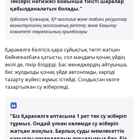
Тексеріс нәтижесі бойынша тиісті шаралар
қабылданалатын болады."
Ерболат Қожықов, ҚР экология және табиғи ресурстар
министрлігінің экологиялық реттеу және бақылау
комитеті төрағасының орынбасары
Қаракөлге белгісіз қара сұйықтық төгіп жатқан
бейнежазбаға қатысты, сол маңдағы қонақ үйдің
өкілі де, пікір білдірді. Бас менеджердің айтуынша,
бес жұлдызды қонақ үйде автономды, кәрізді
тазарту жүйесі жұмыс істейді. Сондықтан көлге
тазартылған су жіберіледі.
"Біз Қаракөлге аптасына 1 рет тек су жіберіп
тұрмыз. Ондай үлкен көлемде су жіберіп
жатқан жоқпыз. Барлық суды мемлекеттік
құзырлы органдардың рұқсатымыз бар. Біз