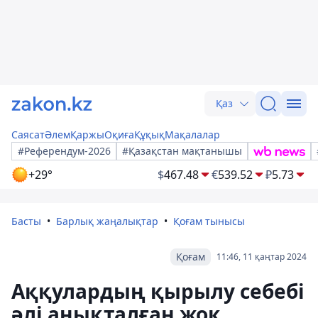
Қаз
Саясат
Әлем
Қаржы
Оқиға
Құқық
Мақалалар
#Референдум-2026
#Қазақстан мақтанышы
+29°
$
467.48
€
539.52
₽
5.73
Басты
Барлық жаңалықтар
Қоғам тынысы
Қоғам
11:46, 11 қаңтар 2024
Аққулардың қырылу себебі
әлі анықталған жоқ