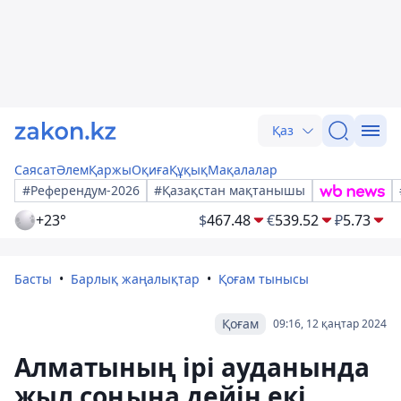
Қаз
Саясат
Әлем
Қаржы
Оқиға
Құқық
Мақалалар
#Референдум-2026
#Қазақстан мақтанышы
+23°
$
467.48
€
539.52
₽
5.73
Басты
Барлық жаңалықтар
Қоғам тынысы
Қоғам
09:16, 12 қаңтар 2024
Алматының ірі ауданында
жыл соңына дейін екі