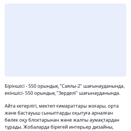
Біріншісі - 550 орындық "Саялы-2" шағынауданында,
екіншісі- 550 орындық "Зерделі" шағынауданында.
Айта кетерлігі, мектеп ғимараттары жоғары, орта
және бастауыш сыныптарды оқытуға арналған
бөлек оқу блоктарынан және жалпы аумақтардан
тұрады. Жобаларда бірегей интерьер дизайны,