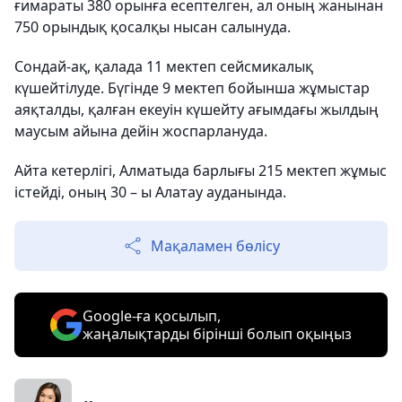
ғимараты 380 орынға есептелген, ал оның жанынан
750 орындық қосалқы нысан салынуда.
Сондай-ақ, қалада 11 мектеп сейсмикалық
күшейтілуде. Бүгінде 9 мектеп бойынша жұмыстар
аяқталды, қалған екеуін күшейту ағымдағы жылдың
маусым айына дейін жоспарлануда.
Айта кетерлігі, Алматыда барлығы 215 мектеп жұмыс
істейді, оның 30 – ы Алатау ауданында.
Мақаламен бөлісу
Google-ға қосылып,
жаңалықтарды бірінші болып оқыңыз