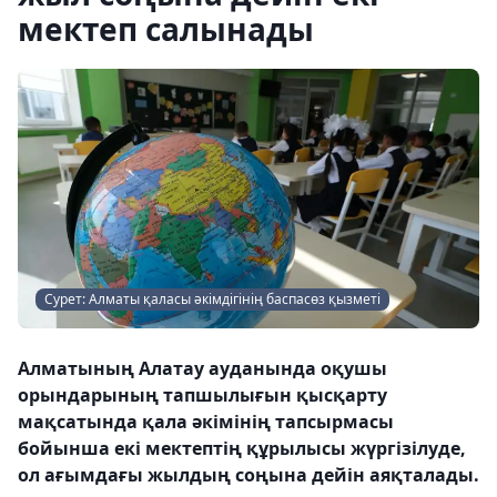
мектеп салынады
Сурет: Алматы қаласы әкімдігінің баспасөз қызметі
Алматының Алатау ауданында оқушы
орындарының тапшылығын қысқарту
мақсатында қала әкімінің тапсырмасы
бойынша екі мектептің құрылысы жүргізілуде,
ол ағымдағы жылдың соңына дейін аяқталады.