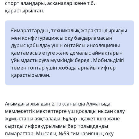
спорт алаңдары, асханалар және т.б.
қарастырылған.
Ғимараттардың техникалық жарақтандырылуы
мен конфигурациясы оқу бағдарламасын
дұрыс қабылдау үшін оңтайлы инсоляцияны
қамтамасыз етуге және демалыс аймақтарын
ұйымдастыруға мүмкіндік береді. Мобильділігі
төмен топтар үшін жобада арнайы лифтер
қарастырылған.
Ағымдағы жылдың 2 тоқсанында Алматыда
мемлекеттік мектептерге үш қосалқы нысан салу
жұмыстары аяқталады. Бұлар - қажет ішкі және
сыртқы инфрақұрылымы бар толыққанды
ғимараттар. Мысалы, №59 гимназияның оқу