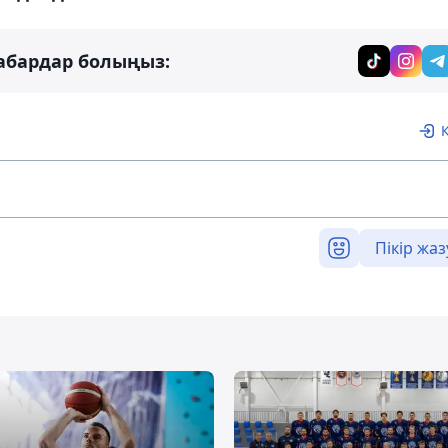
абардар болыңыз:
Пікір жаз