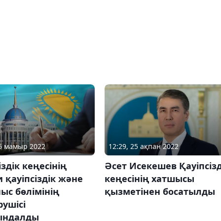
25 мамыр 2022
12:29, 25 ақпан 2022
іздік кеңесінің
Әсет Исекешев Қауіпсізд
 қауіпсіздік және
кеңесінің хатшысы
ыс бөлімінің
қызметінен босатылды
ушісі
ындалды