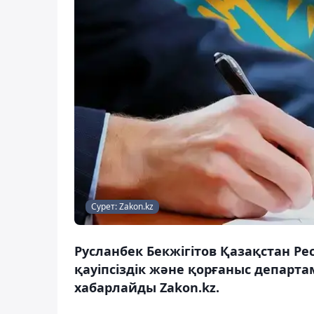
Сурет: Zakon.kz
Русланбек Бекжігітов Қазақстан Ре
қауіпсіздік және қорғаныс департ
хабарлайды Zakon.kz.