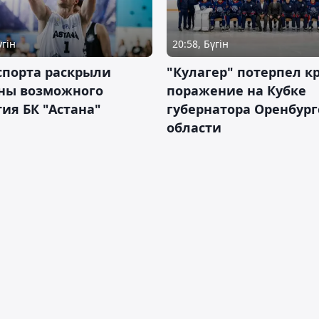
үгін
20:58, Бүгін
спорта раскрыли
"Кулагер" потерпел к
ны возможного
поражение на Кубке
ия БК "Астана"
губернатора Оренбург
области