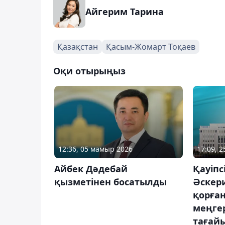
Айгерим Тарина
Қазақстан
Қасым-Жомарт Тоқаев
Оқи отырыңыз
12:36, 05 мамыр 2026
17:09, 
Айбек Дәдебай
Қауіпс
қызметінен босатылды
Әскери
қорған
меңгер
тағай