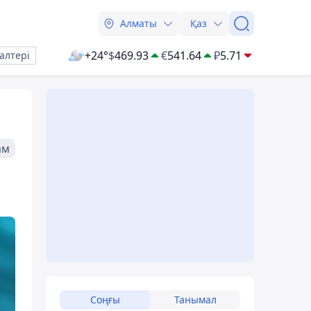
Алматы
Қаз
+24°
$
469.93
€
541.64
₽
5.71
алтері
ам
Соңғы
Танымал