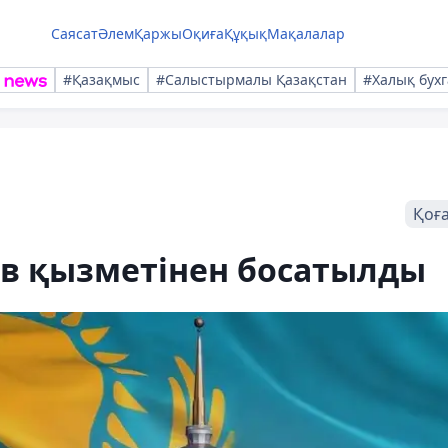
Саясат
Әлем
Қаржы
Оқиға
Құқық
Мақалалар
#Қазақмыс
#Салыстырмалы Қазақстан
#Халық бухг
Қоғ
ов қызметінен босатылды