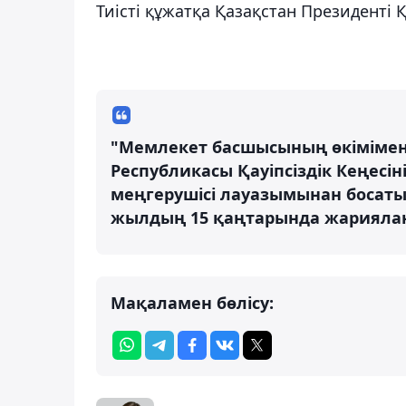
Тиісті құжатқа Қазақстан Президенті
"Мемлекет басшысының өкімімен 
Республикасы Қауіпсіздік Кеңесін
меңгерушісі лауазымынан босатыл
жылдың 15 қаңтарында жариялан
Мақаламен бөлісу: