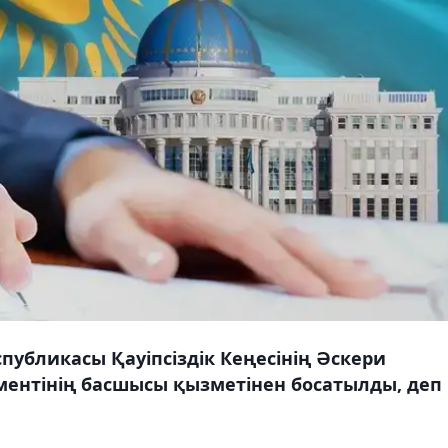
спубликасы Қауіпсіздік Кеңесінің Әскери
аментінің басшысы қызметінен босатылды, деп