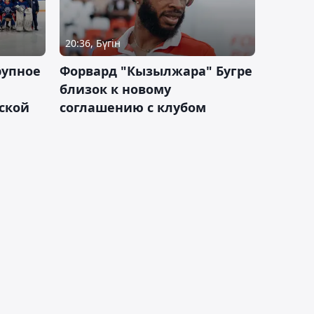
20:36, Бүгін
рупное
Форвард "Кызылжара" Бугре
близок к новому
ской
соглашению с клубом