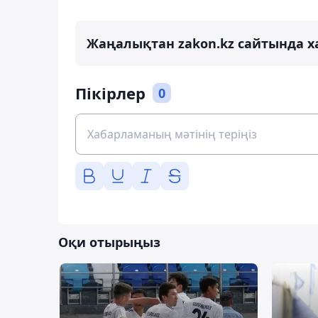
Жаңалықтан zakon.kz сайтында х
Пікірлер
0
Оқи отырыңыз