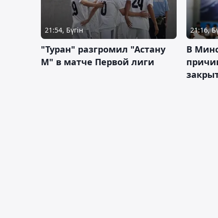
21:54, Бүгін
21:16, Б
"Туран" разгромил "Астану
В Мин
М" в матче Первой лиги
причи
закрыт