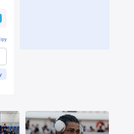
Кіру
у