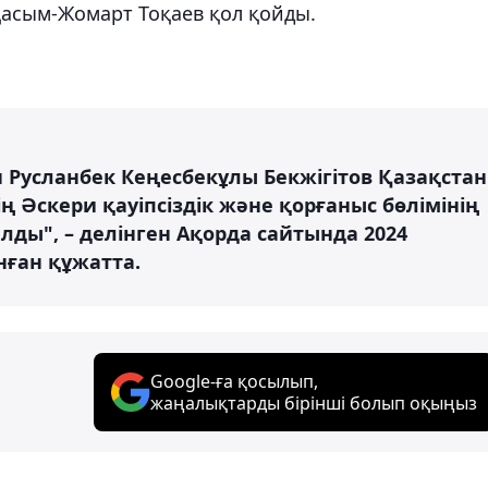
 Қасым-Жомарт Тоқаев қол қойды.
Русланбек Кеңесбекұлы Бекжігітов Қазақстан
ің Әскери қауіпсіздік және қорғаныс бөлімінің
ды", – делінген Ақорда сайтында 2024
ған құжатта.
Google-ға қосылып,
жаңалықтарды бірінші болып оқыңыз