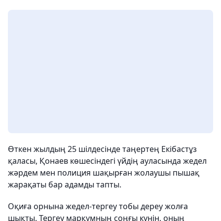
Өткен жылдың 25 шілдесінде таңертең Екібастұз
қаласы, Қонаев көшесіндегі үйдің ауласында жедел
жәрдем мен полиция шақырған жолаушы пышақ
жарақаты бар адамды тапты.
Оқиға орнына жедел-тергеу тобы дереу жолға
шықты. Тергеу марқұмның соңғы күнін, оның