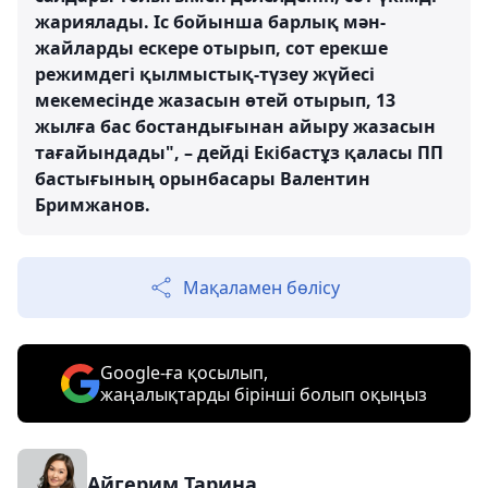
жариялады. Іс бойынша барлық мән-
жайларды ескере отырып, сот ерекше
режимдегі қылмыстық-түзеу жүйесі
мекемесінде жазасын өтей отырып, 13
жылға бас бостандығынан айыру жазасын
тағайындады", – дейді Екібастұз қаласы ПП
бастығының орынбасары Валентин
Бримжанов.
Мақаламен бөлісу
Google-ға қосылып,
жаңалықтарды бірінші болып оқыңыз
Айгерим Тарина