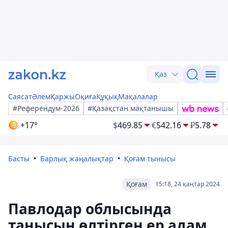
Қаз
Саясат
Әлем
Қаржы
Оқиға
Құқық
Мақалалар
#Референдум-2026
#Қазақстан мақтанышы
+17°
$
469.85
€
542.16
₽
5.78
Басты
Барлық жаңалықтар
Қоғам тынысы
Қоғам
15:18, 24 қаңтар 2024
Павлодар облысында
танысын өлтірген ер адам