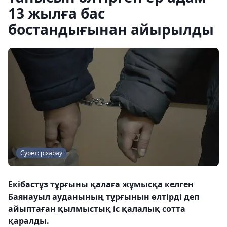
13 жылға бас
бостандығынан айырылды
Сурет: pixabay
Екібастұз тұрғыны қалаға жұмысқа келген
Баянауыл ауданының тұрғынын өлтірді деп
айыптаған қылмыстық іс қалалық сотта
қаралды.