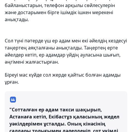
байланыстарын, телефон арқылы сөйлесулерін
және достарымен бірге ішімдік ішкен мерекені
анықтады.
Сол түні пәтерде үш ер адам мен екі әйелдің кездесуі
таңертең аяқталғаны анықталды. Таңертең ерте
әйелдер кетіп, ер адамдар үйдің ауласына шығып,
әңгімені жалғастырған.
Біреуі мас күйде сол жерде қайтыс болған адамды
ұрған.
"Сотталған ер адам такси шақырып,
Астанаға кетіп, Екібастұз қаласының жедел
уәкілдерімен ұсталды. Оның кінәсінің
салдары толығымен дәлелденіп, сот үкімді