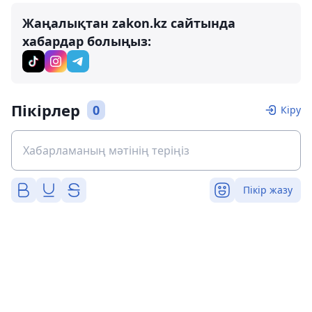
Жаңалықтан zakon.kz сайтында
хабардар болыңыз:
Пікірлер
0
Кіру
Пікір жазу