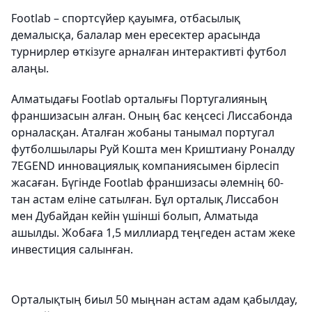
Footlab – спортсүйер қауымға, отбасылық
демалысқа, балалар мен ересектер арасында
турнирлер өткізуге арналған интерактивті футбол
алаңы.
Алматыдағы Footlab орталығы Португалияның
франшизасын алған. Оның бас кеңсесі Лиссабонда
орналасқан. Аталған жобаны танымал португал
футболшылары Руй Кошта мен Криштиану Роналду
7EGEND инновациялық компаниясымен бірлесіп
жасаған. Бүгінде Footlab франшизасы әлемнің 60-
тан астам еліне сатылған. Бұл орталық Лиссабон
мен Дубайдан кейін үшінші болып, Алматыда
ашылды. Жобаға 1,5 миллиард теңгеден астам жеке
инвестиция салынған.
Орталықтың биыл 50 мыңнан астам адам қабылдау,