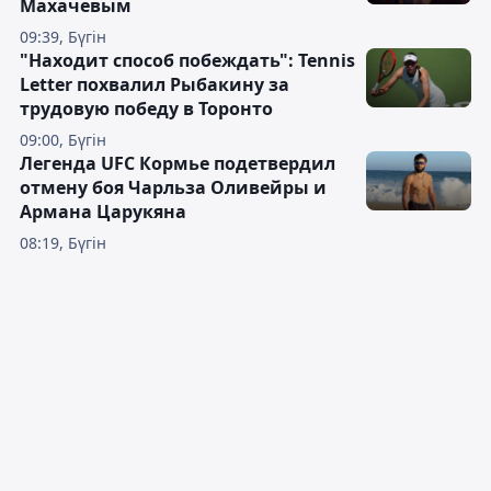
Махачевым
09:39, Бүгін
"Находит способ побеждать": Tennis
Letter похвалил Рыбакину за
трудовую победу в Торонто
09:00, Бүгін
Легенда UFC Кормье подетвердил
отмену боя Чарльза Оливейры и
Армана Царукяна
08:19, Бүгін