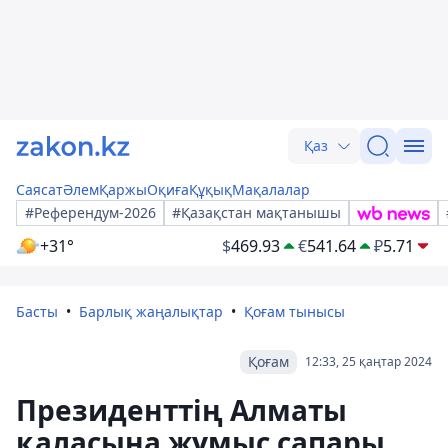
Қаз
Саясат
Әлем
Қаржы
Оқиға
Құқық
Мақалалар
#Референдум-2026
#Қазақстан мақтанышы
+31°
$
469.93
€
541.64
₽
5.71
Басты
Барлық жаңалықтар
Қоғам тынысы
Қоғам
12:33, 25 қаңтар 2024
Президенттің Алматы
қаласына жұмыс сапары