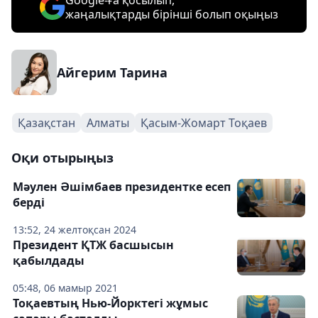
Google-ға қосылып,
жаңалықтарды бірінші болып оқыңыз
Айгерим Тарина
Қазақстан
Алматы
Қасым-Жомарт Тоқаев
Оқи отырыңыз
Мәулен Әшімбаев президентке есеп
берді
13:52, 24 желтоқсан 2024
Президент ҚТЖ басшысын
қабылдады
05:48, 06 мамыр 2021
Тоқаевтың Нью-Йорктегі жұмыс