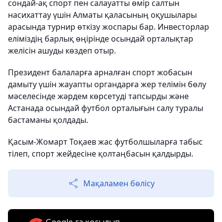
сондай-ақ спорт пен салауатты өмір салтын
насихаттау үшін Алматы қаласының оқушылары
арасында турнир өткізу жоспары бар. Инвесторлар
еліміздің барлық өңірінде осындай орталықтар
желісін ашуды көздеп отыр.
Президент балаларға арналған спорт жобасын
дамыту үшін жауапты органдарға жер телімін бөлу
мәселесінде жәрдем көрсетуді тапсырды және
Астанада осындай футбол орталығын салу туралы
бастаманы қолдады.
Қасым-Жомарт Тоқаев жас футболшыларға табыс
тілеп, спорт жейдесіне қолтаңбасын қалдырды.
Мақаламен бөлісу