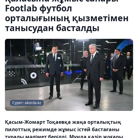
Footlab футбол
орталығының қызметімен
танысудан басталды
Сурет: akorda.kz
Қасым-Жомарт Тоқаевқа жаңа орталықтың
пилоттық режимде жұмыс істей бастағаны
туралы мәлімет берілді. Мұнда қазір жоғары