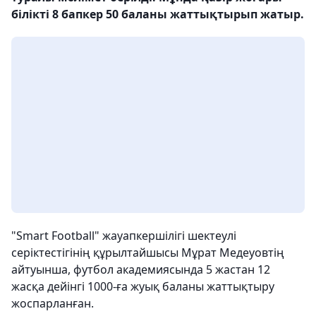
білікті 8 бапкер 50 баланы жаттықтырып жатыр.
"Smart Football" жауапкершілігі шектеулі
серіктестігінің құрылтайшысы Мұрат Медеуовтің
айтуынша, футбол академиясында 5 жастан 12
жасқа дейінгі 1000-ға жуық баланы жаттықтыру
жоспарланған.