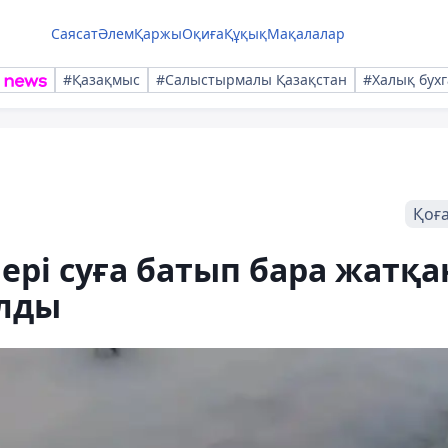
Саясат
Әлем
Қаржы
Оқиға
Құқық
Мақалалар
#Қазақмыс
#Салыстырмалы Қазақстан
#Халық бухг
Қоғ
рі суға батып бара жатқа
алды