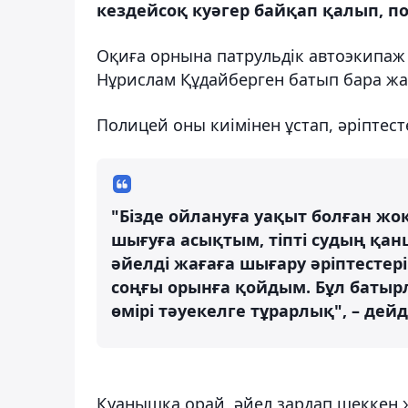
кездейсоқ куәгер байқап қалып, п
Оқиға орнына патрульдік автоэкипаж ж
Нұрислам Құдайберген батып бара жатқ
Полицей оны киімінен ұстап, әріптес
"Бізде ойлануға уақыт болған жо
шығуға асықтым, тіпті судың қан
әйелді жағаға шығару әріптестері
соңғы орынға қойдым. Бұл батырл
өмірі тәуекелге тұрарлық", – дей
Қуанышқа орай, әйел зардап шеккен 