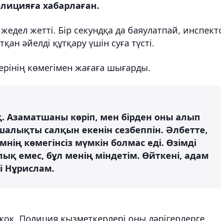
олицияға хабарлаған.
едел жетті. Бір секундқа да баяулатпай, инспект
ан әйелді құтқару үшін суға түсті.
терінің көмегімен жағаға шығарды.
қ. Азаматшаны көріп, мен бірден оны алып
шалықты салқын екенін сезбеппін. Әлбетте,
мнің көмегінсіз мүмкін болмас еді. Өзімді
ық емес, бұл менің міндетім. Өйткені, адам
ді Нұрислам.
жоқ. Полиция қызметкерлері оны дәрігерлерге