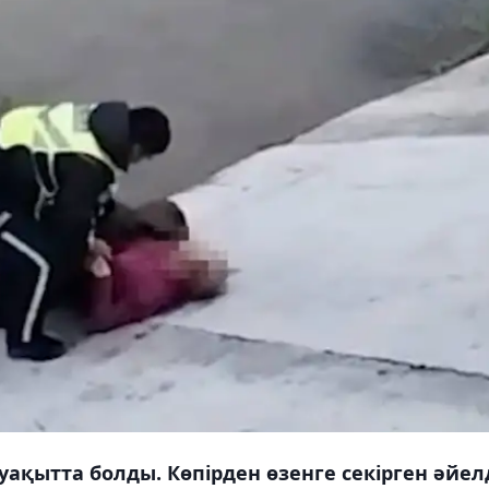
уақытта болды. Көпірден өзенге секірген әйел