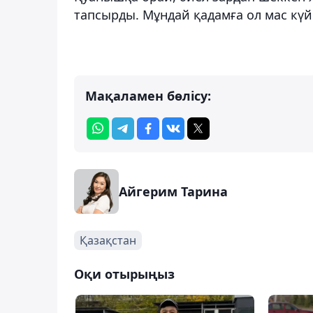
тапсырды. Мұндай қадамға ол мас күйі
Мақаламен бөлісу:
Айгерим Тарина
Қазақстан
Оқи отырыңыз