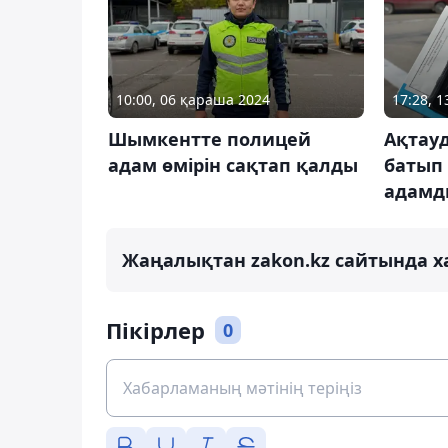
10:00, 06 қараша 2024
17:28, 
Шымкентте полицей
Ақтауд
адам өмірін сақтап қалды
батып
адамд
Жаңалықтан zakon.kz сайтында х
Пікірлер
0