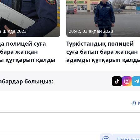
13 шілде 2023
20:42, 03 ақпан 2023
а полицей суға
Түркістандық полицей
 бара жатқан
суға батып бара жатқан
ы құтқарып қалды
адамды құтқарып қалд
абардар болыңыз:
Пікір жаз