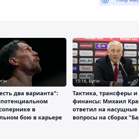
үгін
15:16, Бүгін
 есть два варианта":
Тактика, трансферы и
о потенциальном
финансы: Михаил Кра
сопернике в
ответил на насущные
льном бою в карьере
вопросы на сборах "Б