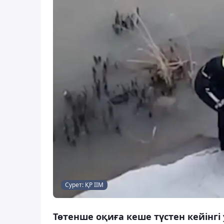
Сурет: ҚР ІІМ
Төтенше оқиға кеше түстен кейінгі 