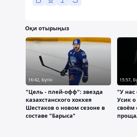
Оқи отырыңыз
16:42, Бүгін
15:57, Б
"Цель - плей-офф": звезда
"У нас
казахстанского хоккея
Усик 
Шестаков о новом сезоне в
своём 
составе "Барыса"
проща