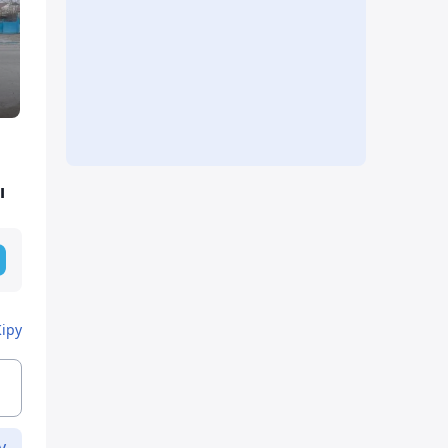
ы
Кіру
у