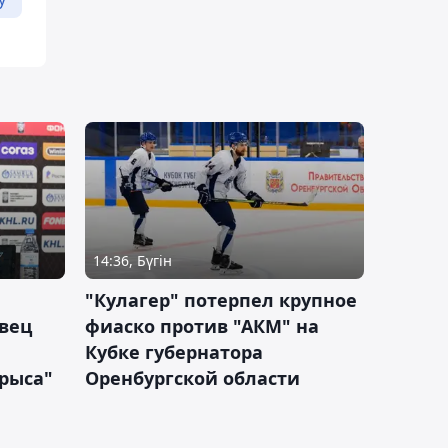
14:36, Бүгін
"Кулагер" потерпел крупное
вец
фиаско против "АКМ" на
Кубке губернатора
арыса"
Оренбургской области