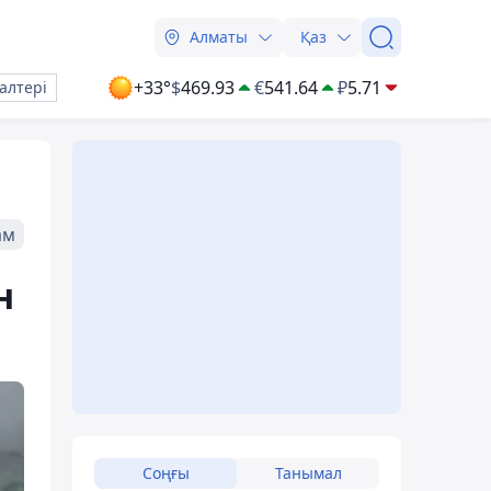
Алматы
Қаз
+33°
$
469.93
€
541.64
₽
5.71
алтері
ам
н
Соңғы
Танымал