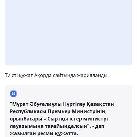
Тиісті құжат Ақорда сайтында жарияланды.
"Мұрат Әбуғалиұлы Нұртілеу Қазақстан
Республикасы Премьер-Министрінің
орынбасары – Сыртқы істер министрі
лауазымына тағайындалсын", - деп
жазылған ресми құжатта.