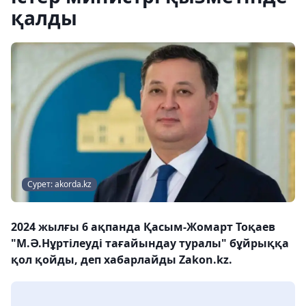
қалды
Сурет: akorda.kz
2024 жылғы 6 ақпанда Қасым-Жомарт Тоқаев
"М.Ә.Нұртілеуді тағайындау туралы" бұйрыққа
қол қойды, деп хабарлайды Zakon.kz.