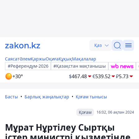
Қаз
Саясат
Әлем
Қаржы
Оқиға
Құқық
Мақалалар
#Референдум-2026
#Қазақстан мақтанышы
+30°
$
467.48
€
539.52
₽
5.73
Басты
Барлық жаңалықтар
Қоғам тынысы
Қоғам
16:02, 06 ақпан 2024
Мұрат Нұртілеу Сыртқы
істер министрі қызметінде