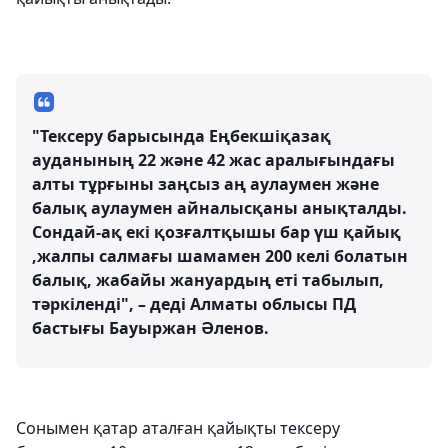
"Тексеру барысында Еңбекшіқазақ
ауданының 22 және 42 жас аралығындағы
алты тұрғыны заңсыз аң аулаумен және
балық аулаумен айналысқаны анықталды.
Сондай-ақ екі қозғалтқышы бар үш қайық
,жалпы салмағы шамамен 200 келі болатын
балық, жабайы жануардың еті табылып,
тәркіленді", – деді Алматы облысы ПД
бастығы Бауыржан Әленов.
Сонымен қатар аталған қайықты тексеру