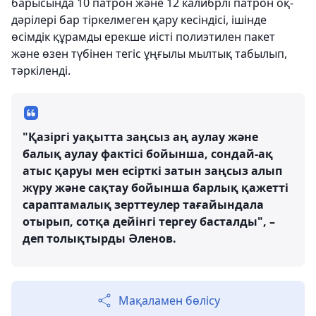
барысында 10 патрон және 12 калибрлі патрон оқ-
дәрілері бар тіркелмеген қару кесіндісі, ішінде
өсімдік құрамды ерекше иісті полиэтилен пакет
және өзен түбінен тегіс ұңғылы мылтық табылып,
тәркіленді.
"Қазіргі уақытта заңсыз аң аулау және
балық аулау фактісі бойынша, сондай-ақ
атыс қаруы мен есірткі затын заңсыз алып
жүру және сақтау бойынша барлық қажетті
сараптамалық зерттеулер тағайындала
отырып, сотқа дейінгі тергеу басталды", –
деп толықтырды Әленов.
Мақаламен бөлісу