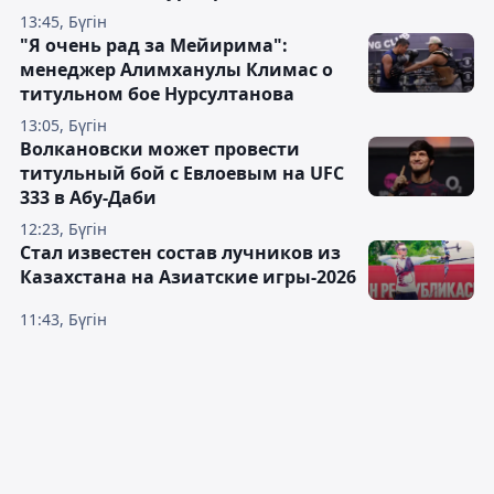
13:45, Бүгін
"Я очень рад за Мейирима":
менеджер Алимханулы Климас о
титульном бое Нурсултанова
13:05, Бүгін
Волкановски может провести
титульный бой с Евлоевым на UFC
333 в Абу-Даби
12:23, Бүгін
Стал известен состав лучников из
Казахстана на Азиатские игры-2026
11:43, Бүгін