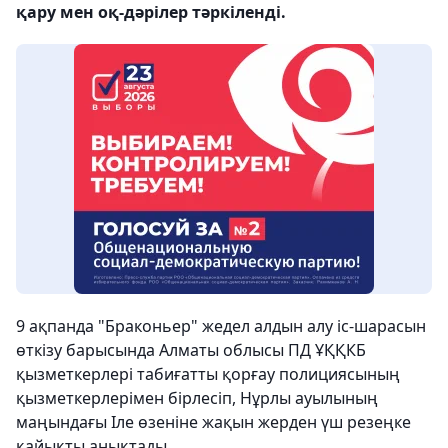
қару мен оқ-дәрілер тәркіленді.
9 ақпанда "Браконьер" жедел алдын алу іс-шарасын
өткізу барысында Алматы облысы ПД ҰҚҚКБ
қызметкерлері табиғатты қорғау полициясының
қызметкерлерімен бірлесіп, Нұрлы ауылының
маңындағы Іле өзеніне жақын жерден үш резеңке
қайықты анықтады.