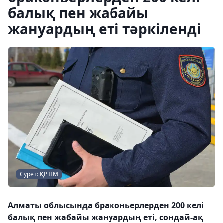
балық пен жабайы
жануардың еті тәркіленді
Сурет: ҚР ІІМ
Алматы облысында браконьерлерден 200 келі
балық пен жабайы жануардың еті, сондай-ақ