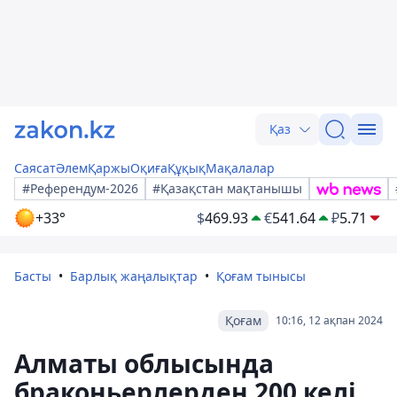
Қаз
Саясат
Әлем
Қаржы
Оқиға
Құқық
Мақалалар
#Референдум-2026
#Қазақстан мақтанышы
+33°
$
469.93
€
541.64
₽
5.71
Басты
Барлық жаңалықтар
Қоғам тынысы
Қоғам
10:16, 12 ақпан 2024
Алматы облысында
браконьерлерден 200 келі