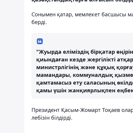
Сонымен қатар, мемлекет басшысы мар
берді.
"Жуырда еліміздің бірқатар өңірі
қиындаған кезде жергілікті атқа
министрлігінің және құқық қорғ
мамандары, коммуналдық қызме
қамтамасыз ету саласының өкілде
қамы үшін жанқиярлықпен еңбек е
Президент Қасым-Жомарт Тоқаев ола
лебізін білдірді.