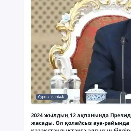
Сурет: akorda.kz
2024 жылдың 12 ақпанында Презид
жасады. Ол қолайсыз ауа-райында
қазақстандықтарға алғысын білдірд