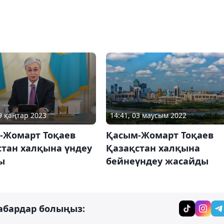
19 қаңтар 2023
14:41, 03 маусым 2022
-Жомарт Тоқаев
Қасым-Жомарт Тоқаев
стан халқына үндеу
Қазақстан халқына
ы
бейнеүндеу жасайды
абардар болыңыз: