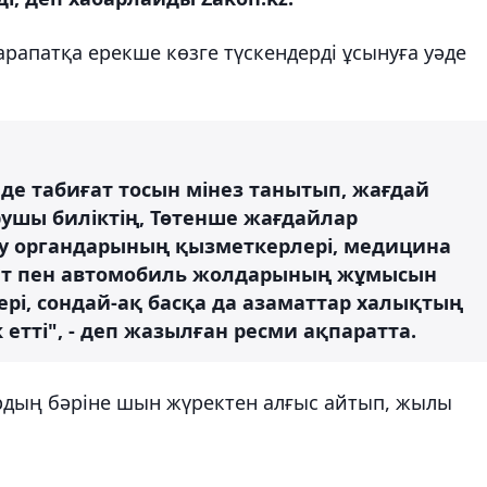
апатқа ерекше көзге түскендерді ұсынуға уәде
нде табиғат тосын мінез танытып, жағдай
рушы биліктің, Төтенше жағдайлар
ау органдарының қызметкерлері, медицина
т пен автомобиль жолдарының жұмысын
рі, сондай-ақ басқа да азаматтар халықтың
тті", - деп жазылған ресми ақпаратта.
рдың бәріне шын жүректен алғыс айтып, жылы