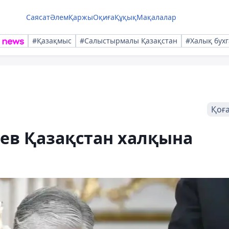
Саясат
Әлем
Қаржы
Оқиға
Құқық
Мақалалар
#Қазақмыс
#Салыстырмалы Қазақстан
#Халық бухг
Қоғ
ев Қазақстан халқына