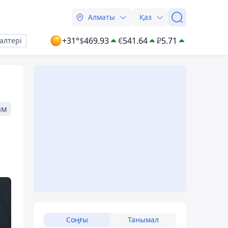
Алматы
Қаз
+31°
$
469.93
€
541.64
₽
5.71
алтері
ам
Соңғы
Танымал