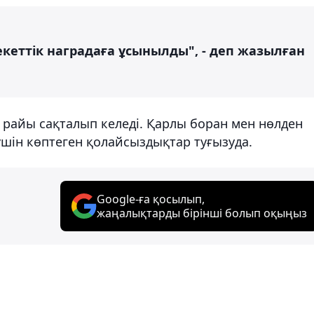
екеттік наградаға ұсынылды", - деп жазылған
а райы сақталып келеді. Қарлы боран мен нөлден
шін көптеген қолайсыздықтар туғызуда.
Google-ға қосылып,
жаңалықтарды бірінші болып оқыңыз