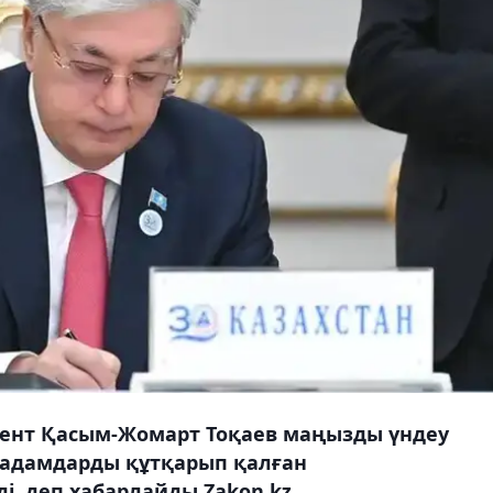
ент Қасым-Жомарт Тоқаев маңызды үндеу
 адамдарды құтқарып қалған
і, деп хабарлайды Zakon.kz.