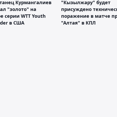
станец Курмангалиев
"Кызылжару" будет
ал "золото" на
присуждено техничес
е серии WTT Youth
поражение в матче п
der в США
"Алтая" в КПЛ