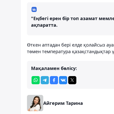
"Еңбегі ерен бір топ азамат мемл
ақпаратта.
Өткен аптадан бері елде қолайсыз ау
төмен температура қазақстандықтар ү
Мақаламен бөлісу:
Айгерим Тарина