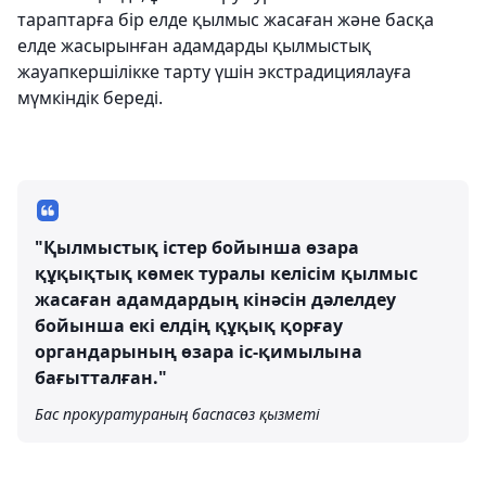
тараптарға бір елде қылмыс жасаған және басқа
елде жасырынған адамдарды қылмыстық
жауапкершілікке тарту үшін экстрадициялауға
мүмкіндік береді.
"Қылмыстық істер бойынша өзара
құқықтық көмек туралы келісім қылмыс
жасаған адамдардың кінәсін дәлелдеу
бойынша екі елдің құқық қорғау
органдарының өзара іс-қимылына
бағытталған."
Бас прокуратураның баспасөз қызметі