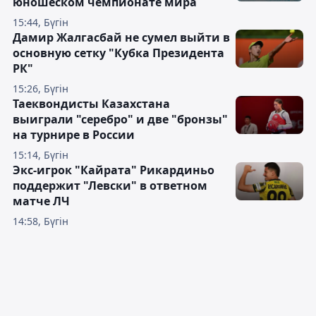
юношеском чемпионате мира
15:44, Бүгін
Дамир Жалгасбай не сумел выйти в
основную сетку "Кубка Президента
РК"
15:26, Бүгін
Таеквондисты Казахстана
выиграли "серебро" и две "бронзы"
на турнире в России
15:14, Бүгін
Экс-игрок "Кайрата" Рикардиньо
поддержит "Левски" в ответном
матче ЛЧ
14:58, Бүгін