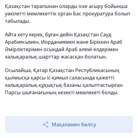
Қазақстан тарапынан оларды іске асыру бойынша
уәкілетті мемлекеттік орган Бас прокуратура болып
табылады.
Айта кету керек, бұған дейін Қазақстан Сауд
Арабиясымен, Иорданиямен және Біріккен Араб
Әмірліктерімен осындай Араб әлемі елдерімен
халықаралық шарттар жасасқан болатын.
Осылайша, Қатар Қазақстан Республикасының
қылмысқа қарсы іс-қимыл саласында қажетті
халықаралық-құқықтық базаны қалыптастырған
Парсы шығанағының кезекті мемлекеті болды.
Мақаламен бөлісу