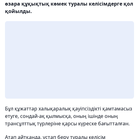
өзара құқықтық көмек туралы келісімдерге қол
қойылды.
Бұл құжаттар халықаралық қауіпсіздікті қамтамасыз
етуге, сондай-ақ қылмысқа, оның ішінде оның
трансұлттық түрлеріне қарсы күреске бағытталған.
Атап айтқанда, ұстап беру туралы келісім