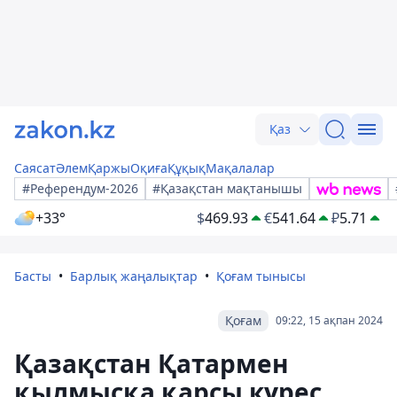
Қаз
Саясат
Әлем
Қаржы
Оқиға
Құқық
Мақалалар
#Референдум-2026
#Қазақстан мақтанышы
+33°
$
469.93
€
541.64
₽
5.71
Басты
Барлық жаңалықтар
Қоғам тынысы
Қоғам
09:22, 15 ақпан 2024
Қазақстан Қатармен
қылмысқа қарсы күрес