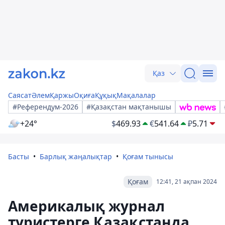
Қаз
Саясат
Әлем
Қаржы
Оқиға
Құқық
Мақалалар
#Референдум-2026
#Қазақстан мақтанышы
+24°
$
469.93
€
541.64
₽
5.71
Басты
Барлық жаңалықтар
Қоғам тынысы
Қоғам
12:41, 21 ақпан 2024
Америкалық журнал
туристерге Қазақстанда