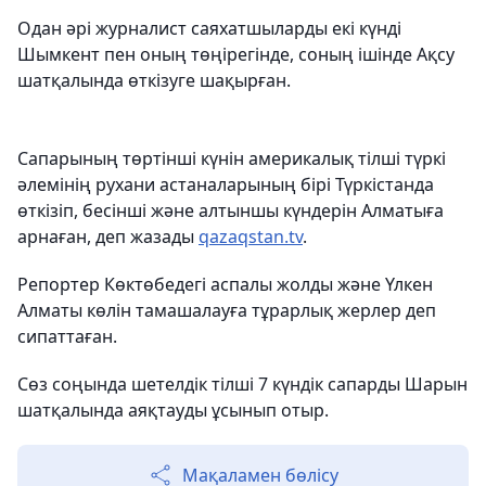
Одан әрі журналист саяхатшыларды екі күнді
Шымкент пен оның төңірегінде, соның ішінде Ақсу
шатқалында өткізуге шақырған.
Сапарының төртінші күнін америкалық тілші түркі
әлемінің рухани астаналарының бірі Түркістанда
өткізіп, бесінші және алтыншы күндерін Алматыға
арнаған, деп жазады
qazaqstan.tv
.
Репортер Көктөбедегі аспалы жолды және Үлкен
Алматы көлін тамашалауға тұрарлық жерлер деп
сипаттаған.
Сөз соңында шетелдік тілші 7 күндік сапарды Шарын
шатқалында аяқтауды ұсынып отыр.
Мақаламен бөлісу