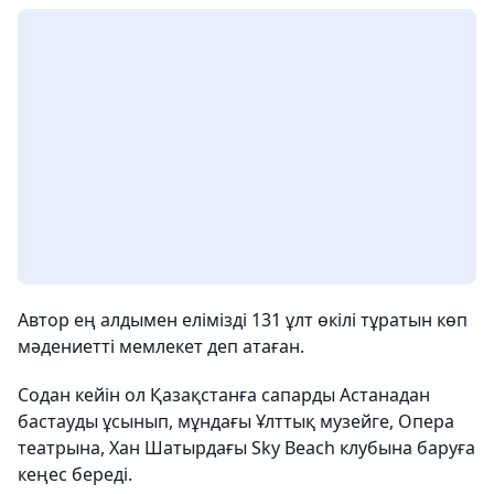
Автор ең алдымен елімізді 131 ұлт өкілі тұратын көп
мәдениетті мемлекет деп атаған.
Содан кейін ол Қазақстанға сапарды Астанадан
бастауды ұсынып, мұндағы Ұлттық музейге, Опера
театрына, Хан Шатырдағы Sky Beach клубына баруға
кеңес береді.