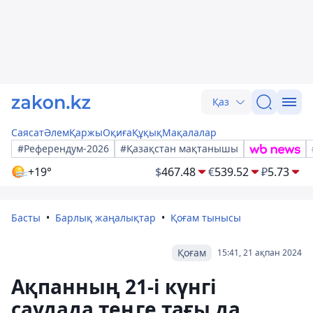
Қаз
Саясат
Әлем
Қаржы
Оқиға
Құқық
Мақалалар
#Референдум-2026
#Қазақстан мақтанышы
+19°
$
467.48
€
539.52
₽
5.73
Басты
Барлық жаңалықтар
Қоғам тынысы
Қоғам
15:41, 21 ақпан 2024
Ақпанның 21-і күнгі
саудада теңге тағы да