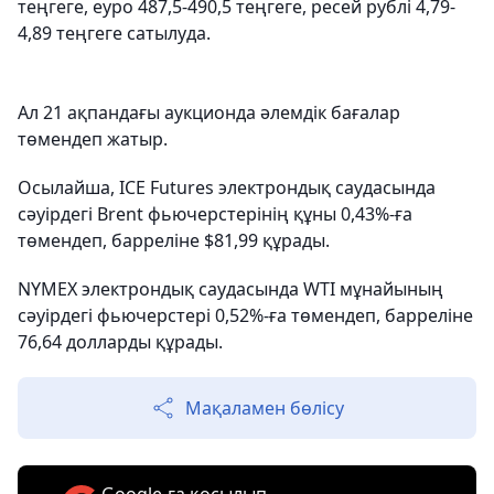
теңгеге, еуро 487,5-490,5 теңгеге, ресей рублі 4,79-
4,89 теңгеге сатылуда.
Ал 21 ақпандағы аукционда әлемдік бағалар
төмендеп жатыр.
Осылайша, ICE Futures электрондық саудасында
сәуірдегі Brent фьючерстерінің құны 0,43%-ға
төмендеп, барреліне $81,99 құрады.
NYMEX электрондық саудасында WTI мұнайының
сәуірдегі фьючерстері 0,52%-ға төмендеп, барреліне
76,64 долларды құрады.
Мақаламен бөлісу