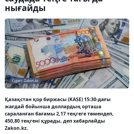
нығайды
Сурет: Zakon.kz
Қазақстан қор биржасы (KASE) 15:30-дағы
жағдай бойынша доллардың орташа
сараланған бағамы 2,17 теңгеге төмендеп,
450,80 теңгені құрады, деп хабарлайды
Zakon.kz.