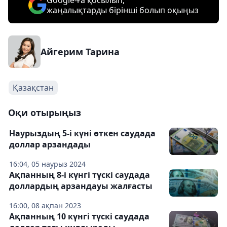
Google-ға қосылып,
жаңалықтарды бірінші болып оқыңыз
Айгерим Тарина
Қазақстан
Оқи отырыңыз
Наурыздың 5-і күні өткен саудада
доллар арзандады
16:04, 05 наурыз 2024
Ақпанның 8-і күнгі түскі саудада
доллардың арзандауы жалғасты
16:00, 08 ақпан 2023
Ақпанның 10 күнгі түскі саудада