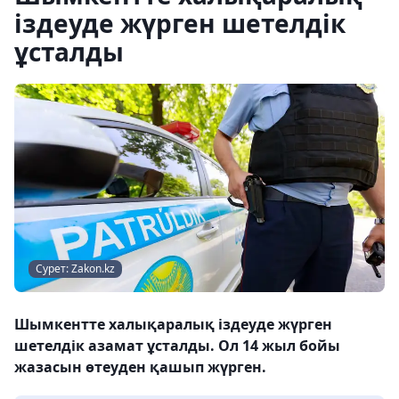
іздеуде жүрген шетелдік
ұсталды
Сурет: Zakon.kz
Шымкентте халықаралық іздеуде жүрген
шетелдік азамат ұсталды. Ол 14 жыл бойы
жазасын өтеуден қашып жүрген.