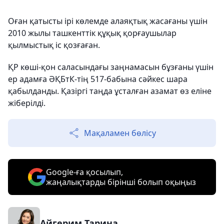
Оған қатысты ірі көлемде алаяқтық жасағаны үшін
2010 жылы ташкенттік құқық қорғаушылар
қылмыстық іс қозғаған.
ҚР көші-қон саласындағы заңнамасын бұзғаны үшін
ер адамға ӘҚБтК-тің 517-бабына сәйкес шара
қабылданды. Қазіргі таңда ұсталған азамат өз еліне
жіберілді.
Мақаламен бөлісу
Google-ға қосылып,
жаңалықтарды бірінші болып оқыңыз
Айгерим Тарина