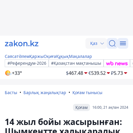
Қаз
Саясат
Әлем
Қаржы
Оқиға
Құқық
Мақалалар
#Референдум-2026
#Қазақстан мақтанышы
+33°
$
467.48
€
539.52
₽
5.73
Басты
Барлық жаңалықтар
Қоғам тынысы
Қоғам
16:00, 21 ақпан 2024
14 жыл бойы жасырынған:
Шымкентте халықаралық