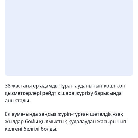
38 жастағы ер адамды Тұран ауданының көші-қон
қызметкерлері рейдтік шара жүргізу барысында
анықтады.
Ел аумағында заңсыз жүріп-тұрған шетелдік ұзақ
жылдар бойы қылмыстық қудалаудан жасырынып
келгені белгілі болды.