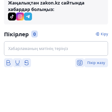
Жаңалықтан zakon.kz сайтында
хабардар болыңыз:
Пікірлер
0
Кіру
Пікір жазу