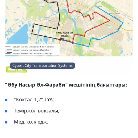
Сурет: City Transportation Systems
"Әбу Насыр Әл-Фараби" мешітінің бағыттары:
"Көктал-1,2" ТҮА;
Теміржол вокзалы;
Мед. колледж.