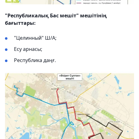
"Республикалық Бас мешіт" мешітінің
бағыттары:
"Целинный" Ш/А;
Есу арнасы;
Республика даңғ.