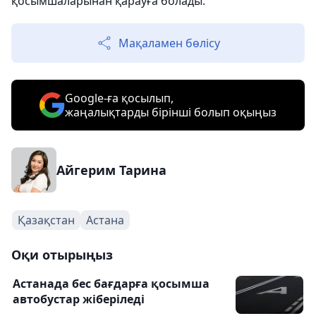
қосымшаларынан қарауға болады.
Мақаламен бөлісу
Google-ға қосылып,
жаңалықтарды бірінші болып оқыңыз
Айгерим Тарина
Қазақстан
Астана
Оқи отырыңыз
Астанада бес бағдарға қосымша
автобустар жіберіледі