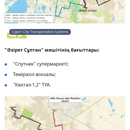
Сурет: City Transportation Systems
"Әзірет Сұлтан" мешітінің бағыттары:
"Спутник" супермаркеті;
Теміржол вокзалы;
"Көктал-1,2" ТҮА.