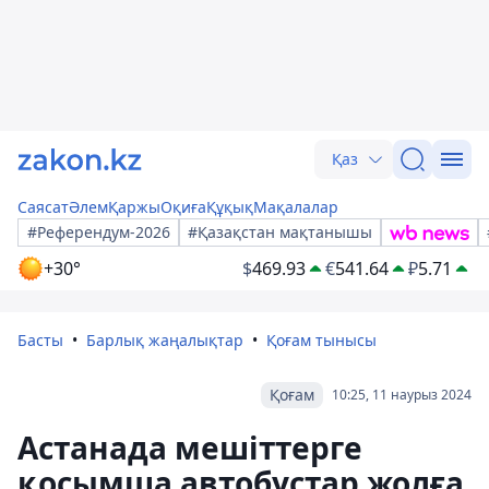
Қаз
Саясат
Әлем
Қаржы
Оқиға
Құқық
Мақалалар
#Референдум-2026
#Қазақстан мақтанышы
+30°
$
469.93
€
541.64
₽
5.71
Басты
Барлық жаңалықтар
Қоғам тынысы
Қоғам
10:25, 11 наурыз 2024
Астанада мешіттерге
қосымша автобустар жолға