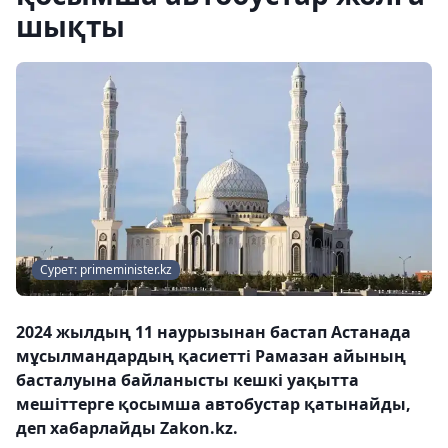
шықты
Сурет: primeminister.kz
2024 жылдың 11 наурызынан бастап Астанада
мұсылмандардың қасиетті Рамазан айының
басталуына байланысты кешкі уақытта
мешіттерге қосымша автобустар қатынайды,
деп хабарлайды Zakon.kz.