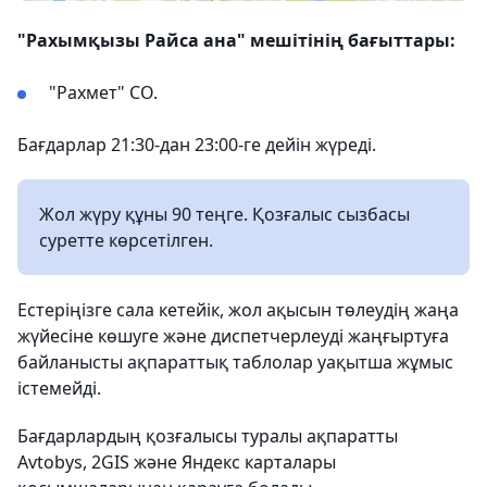
"Рахымқызы Райса ана" мешітінің бағыттары:
"Рахмет" СО.
Бағдарлар 21:30-дан 23:00-ге дейін жүреді.
Жол жүру құны 90 теңге. Қозғалыс сызбасы
суретте көрсетілген.
Естеріңізге сала кетейік, жол ақысын төлеудің жаңа
жүйесіне көшуге және диспетчерлеуді жаңғыртуға
байланысты ақпараттық таблолар уақытша жұмыс
істемейді.
Бағдарлардың қозғалысы туралы ақпаратты
Avtobys, 2GIS және Яндекс карталары