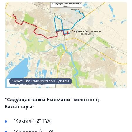
Сурет: City Transportation Systems
"Сәдуақас қажы Ғылмани" мешітінің
бағыттары:
"Көктал-1,2" ТҮА;
"Кирпичный" ТҮА.