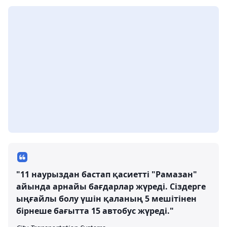
"11 наурыздан бастап қасиетті "Рамазан"
айында арнайы бағдарлар жүреді. Сіздерге
ыңғайлы болу үшін қаланың 5 мешітінен
бірнеше бағытта 15 автобус жүреді."