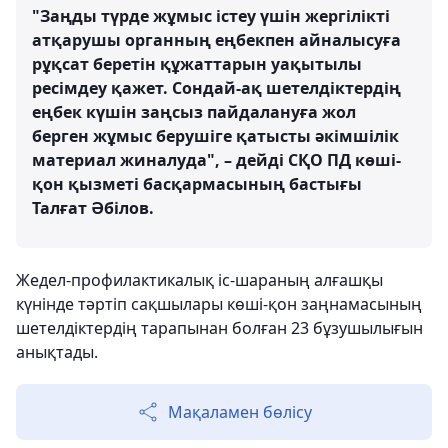
"Заңды түрде жұмыс істеу үшін жергілікті
атқарушы органның еңбекпен айналысуға
рұқсат беретін құжаттарын уақытылы
ресімдеу қажет. Сондай-ақ шетелдіктердің
еңбек күшін заңсыз пайдалануға жол
берген жұмыс берушіге қатысты әкімшілік
материал жиналуда", – дейді СҚО ПД көші-
қон қызметі басқармасының бастығы
Талғат Әбілов.
Жедел-профилактикалық іс-шараның алғашқы
күнінде тәртіп сақшылары көші-қон заңнамасының
шетелдіктердің тарапынан болған 23 бұзушылығын
анықтады.
Мақаламен бөлісу