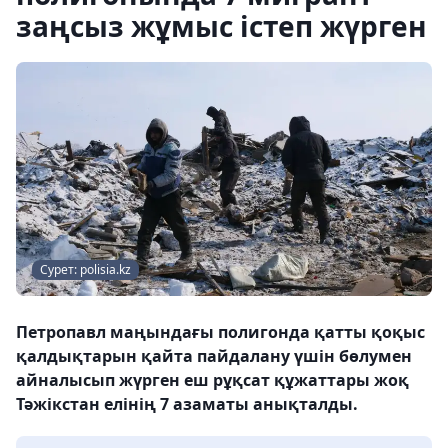
заңсыз жұмыс істеп жүрген
Сурет: polisia.kz
Петропавл маңындағы полигонда қатты қоқыс
қалдықтарын қайта пайдалану үшін бөлумен
айналысып жүрген еш рұқсат құжаттары жоқ
Тәжікстан елінің 7 азаматы анықталды.