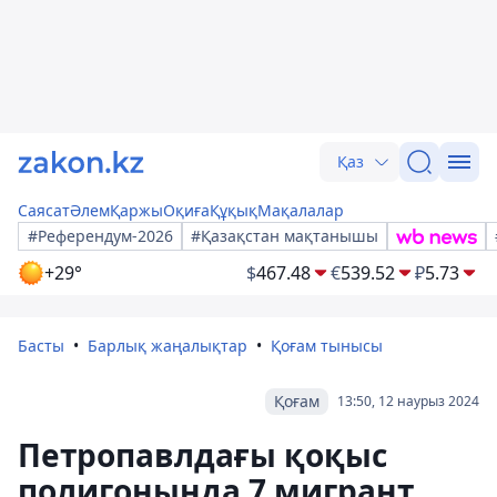
Қаз
Саясат
Әлем
Қаржы
Оқиға
Құқық
Мақалалар
#Референдум-2026
#Қазақстан мақтанышы
+29°
$
467.48
€
539.52
₽
5.73
Басты
Барлық жаңалықтар
Қоғам тынысы
Қоғам
13:50, 12 наурыз 2024
Петропавлдағы қоқыс
полигонында 7 мигрант