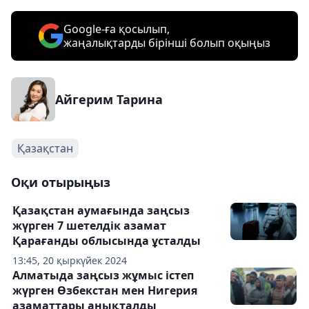
Google-ға қосылып,
жаңалықтарды бірінші болып оқыңыз
Айгерим Тарина
Қазақстан
Оқи отырыңыз
Қазақстан аумағында заңсыз
жүрген 7 шетелдік азамат
Қарағанды облысында ұсталды
13:45, 20 қыркүйек 2024
Алматыда заңсыз жұмыс істеп
жүрген Өзбекстан мен Нигерия
азаматтары анықталды