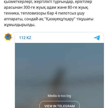
қызметкерлері, жергілікті тұрғындар, еріктілер
арасынан 300-ге жуық адам және 80-ге жуық
техника, тепловизоры бар 4 пилотсыз ұшу
аппараты, сондай-ақ "Қазәуеқұтқару" тікұшағы
жұмылдырылды.