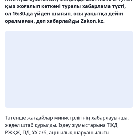
қыз жоғалып кеткені туралы хабарлама түсті,
ол 16:30-да үйден шығып, осы уақытқа дейін
оралмаған, деп хабарлайды Zakon.kz.
Төтенше жағдайлар министрлігінің хабарлауынша,
жедел штаб құрылды. Іздеу жұмыстарына ТЖД,
РЖҚЖ, ПД, ҰҰ ә/б, аңшылық шаруашылығы