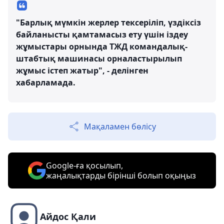
"Барлық мүмкін жерлер тексеріліп, үздіксіз
байланысты қамтамасыз ету үшін іздеу
жұмыстары орнында ТЖД командалық-
штабтық машинасы орналастырылып
жұмыс істеп жатыр", - делінген
хабарламада.
Мақаламен бөлісу
Google-ға қосылып,
жаңалықтарды бірінші болып оқыңыз
Айдос Қали