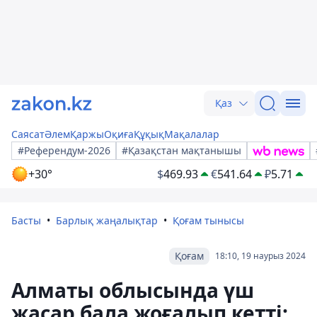
Қаз
Саясат
Әлем
Қаржы
Оқиға
Құқық
Мақалалар
#Референдум-2026
#Қазақстан мақтанышы
+30°
$
469.93
€
541.64
₽
5.71
Басты
Барлық жаңалықтар
Қоғам тынысы
Қоғам
18:10, 19 наурыз 2024
Алматы облысында үш
жасар бала жоғалып кетті: