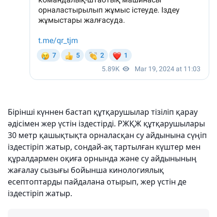
Бірінші күннен бастап құтқарушылар тізіліп қарау
әдісімен жер үстін іздестірді. РЖҚЖ құтқарушылары
30 метр қашықтықта орналасқан су айдынына сүңіп
іздестіріп жатыр, сондай-ақ тартылған күштер мен
құралдармен оқиға орнында және су айдынының
жағалау сызығы бойынша кинологиялық
есептоптарды пайдалана отырып, жер үстін де
іздестіріп жатыр.