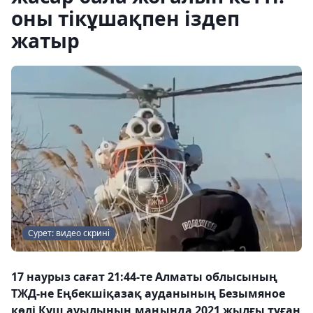
оны тікұшақпен іздеп
жатыр
Сурет: видео скрині
17 наурыз сағат 21:44-те Алматы облысының
ТЖД-не Еңбекшіқазақ ауданының Безымяное
көлі Күш ауылының маңында 2021 жылғы туған