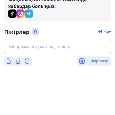
хабардар болыңыз:
Пікірлер
0
Кіру
Пікір жазу