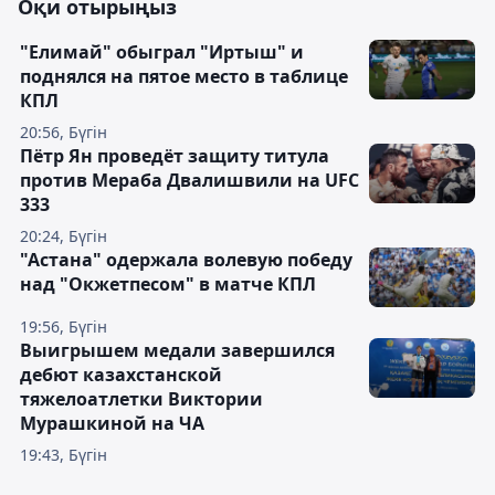
Оқи отырыңыз
"Елимай" обыграл "Иртыш" и
поднялся на пятое место в таблице
КПЛ
20:56, Бүгін
Пётр Ян проведёт защиту титула
против Мераба Двалишвили на UFC
333
20:24, Бүгін
"Астана" одержала волевую победу
над "Окжетпесом" в матче КПЛ
19:56, Бүгін
Выигрышем медали завершился
дебют казахстанской
тяжелоатлетки Виктории
Мурашкиной на ЧА
19:43, Бүгін