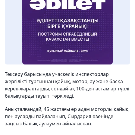
Тексеру барысында учаскелік инспекторлар
жергілікті тұрғыннан қайық, мотор, ау және басқа
керек-жарақтарды, сондай-ақ 100-ден астам әр түрлі
балықтарды тауып, тәркіледі.
Анықталғандай, 45 жастағы ер адам моторлы қайық
пен ауларды пайдаланып, Сырдария өзенінде
заңсыз балық аулаумен айналысқан.