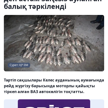
балық тәркіленді
Сурет: ҚР ІІМ
Тәртіп сақшылары Келес ауданының аумағында
рейд жүргізу барысында моторлы қайықты
тіркеп алған ВАЗ автокөлігін тоқтатты.