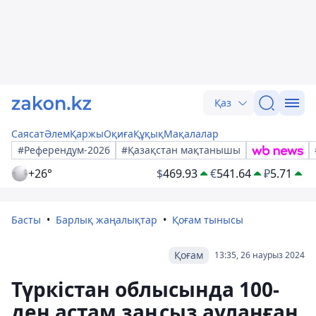
Қаз
Саясат
Әлем
Қаржы
Оқиға
Құқық
Мақалалар
#Референдум-2026
#Қазақстан мақтанышы
+26°
$
469.93
€
541.64
₽
5.71
Басты
Барлық жаңалықтар
Қоғам тынысы
Қоғам
13:35, 26 наурыз 2024
Түркістан облысында 100-
ден астам заңсыз ауланған