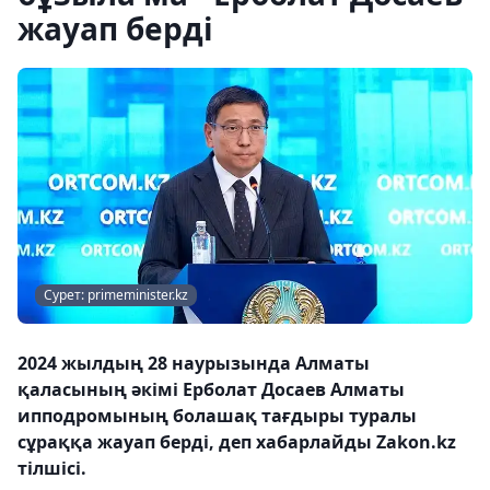
жауап берді
Сурет: primeminister.kz
2024 жылдың 28 наурызында Алматы
қаласының әкімі Ерболат Досаев Алматы
ипподромының болашақ тағдыры туралы
сұраққа жауап берді, деп хабарлайды Zakon.kz
тілшісі.