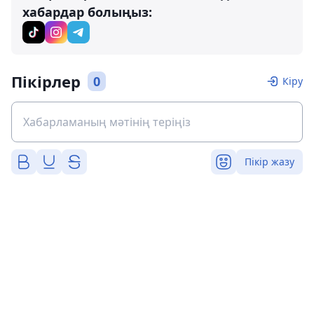
хабардар болыңыз:
Пікірлер
0
Кіру
Пікір жазу