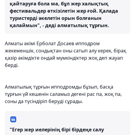
қайтаруға бола ма, бұл жер халықтық
фестивальдер өткізілетін жер ғой. Қалада
туристерді әкелетін орын болғанын
қалаймын", - деді алматылық тұрғын.
Алматы әкімі Ерболат Досаев ипподром
жекеменшік, сондықтан оны сатып алу керек, бірақ
қазір әкімдікте ондай мүмкіндіктер жоқ деп жауап
берді.
Алматылық тұрғын ипподромды бұзып, басқа
тұрғын үй кешенін саламыз дегені рас па, жоқ па,
соны да түсіндіріп беруді сұрады.
"Егер жер иелерінің бірі бірдеңе салу