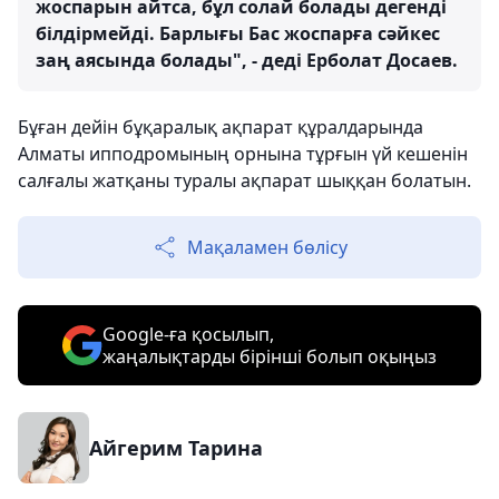
жоспарын айтса, бұл солай болады дегенді
білдірмейді. Барлығы Бас жоспарға сәйкес
заң аясында болады", - деді Ерболат Досаев.
Бұған дейін бұқаралық ақпарат құралдарында
Алматы ипподромының орнына тұрғын үй кешенін
салғалы жатқаны туралы ақпарат шыққан болатын.
Мақаламен бөлісу
Google-ға қосылып,
жаңалықтарды бірінші болып оқыңыз
Айгерим Тарина