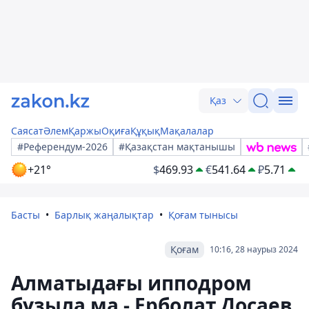
Қаз
Саясат
Әлем
Қаржы
Оқиға
Құқық
Мақалалар
#Референдум-2026
#Қазақстан мақтанышы
+21°
$
469.93
€
541.64
₽
5.71
Басты
Барлық жаңалықтар
Қоғам тынысы
Қоғам
10:16, 28 наурыз 2024
Алматыдағы ипподром
бұзыла ма - Ерболат Досаев