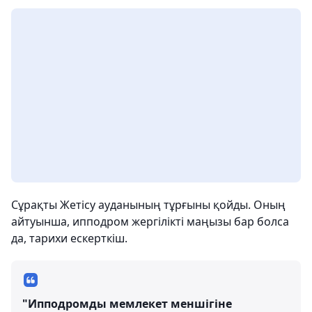
Сұрақты Жетісу ауданының тұрғыны қойды. Оның
айтуынша, ипподром жергілікті маңызы бар болса
да, тарихи ескерткіш.
"Ипподромды мемлекет меншігіне