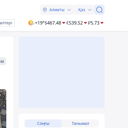
Алматы
Қаз
+19°
$
467.48
€
539.52
₽
5.73
алтері
ам
Соңғы
Танымал