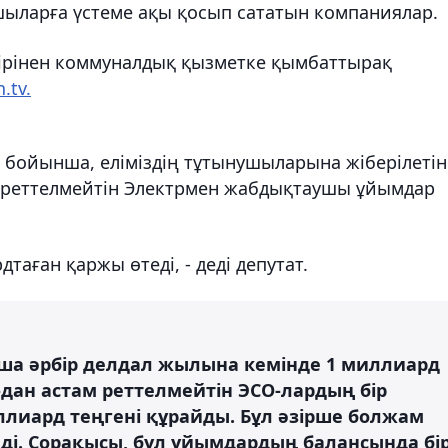
шыларға үстеме ақы қосып сататын компаниялар.
ірінен коммуналдық қызметке қымбаттырақ
.tv.
і бойынша, еліміздің тұтынушыларына жіберілетін
і реттелмейтін Электрмен жабдықтаушы ұйымдар
аған қаржы өтеді, - деді депутат.
нша әрбір делдал жылына кемінде 1 миллиард
0-дан астам реттелмейтін ЭСО-лардың бір
ллиард теңгені құрайды. Бұл әзірше болжам
ді. Сорақысы, бұл ұйымдардың балансында бі