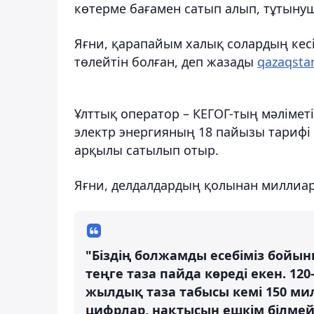
көтерме бағамен сатып алып, тұтыну
Яғни, қарапайым халық солардың кес
төлейтін болған, деп жазады
qazaqstan
Ұлттық оператор – КЕГОГ-тың мәлімет
электр энергияның 18 пайызы тариф
арқылы сатылып отыр.
Яғни, делдалдардың қолынан миллиардт
"Біздің болжамды есебіміз бойы
теңге таза пайда көреді екен. 12
жылдық таза табысы кемі 150 ми
цифрлар, нақтысын ешкім білмей