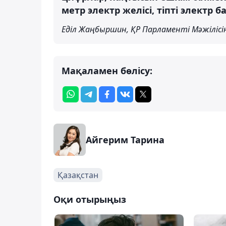
метр электр желісі, тіпті электр
Еділ Жаңбыршин, ҚР Парламенті Мәжіліс
Мақаламен бөлісу:
Айгерим Тарина
Қазақстан
Оқи отырыңыз