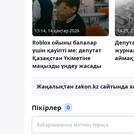
15:14, 14 қаңтар 2026
14:25, 
Roblox ойыны балалар
Депута
үшін қауіпті ме: депутат
журна
Қазақстан Үкіметіне
аймақт
маңызды үндеу жасады
Жаңалықтан zakon.kz сайтында х
Пікірлер
0