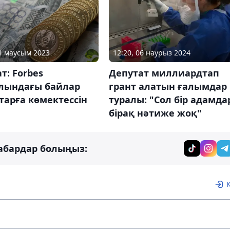
21 маусым 2023
12:20, 06 наурыз 2024
т: Forbes
Депутат миллиардтап
лындағы байлар
грант алатын ғалымдар
арға көмектессін
туралы: "Сол бір адамда
бірақ нәтиже жоқ"
абардар болыңыз: