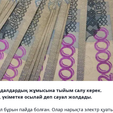
лдалдардың жұмысына тыйым салу керек.
 үкіметке осылай деп сауал жолдады.
л бұрын пайда болған. Олар нарықта электр қуат