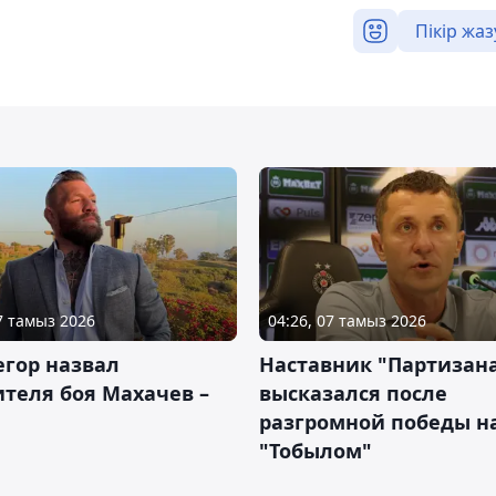
Пікір жаз
07 тамыз 2026
04:26, 07 тамыз 2026
гор назвал
Наставник "Партизан
теля боя Махачев –
высказался после
разгромной победы н
"Тобылом"