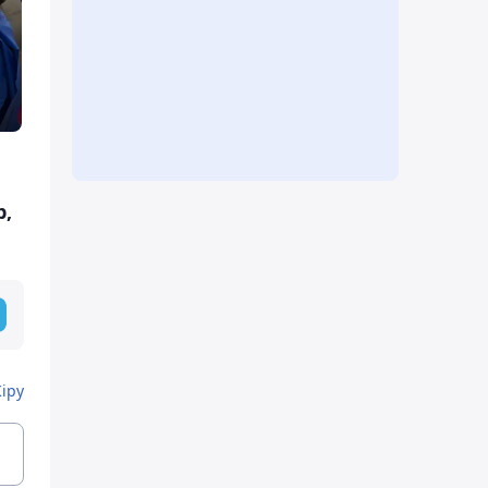
р,
Кіру