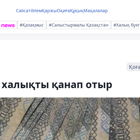
Саясат
Әлем
Қаржы
Оқиға
Құқық
Мақалалар
#Қазақмыс
#Салыстырмалы Қазақстан
#Халық бухг
Қоғ
 халықты қанап отыр