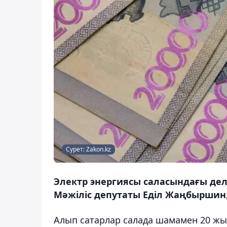
Сурет: Zakon.kz
Электр энергиясы саласындағы де
Мәжіліс депутаты Еділ Жаңбыршин,
Алып сатарлар салада шамамен 20 жы