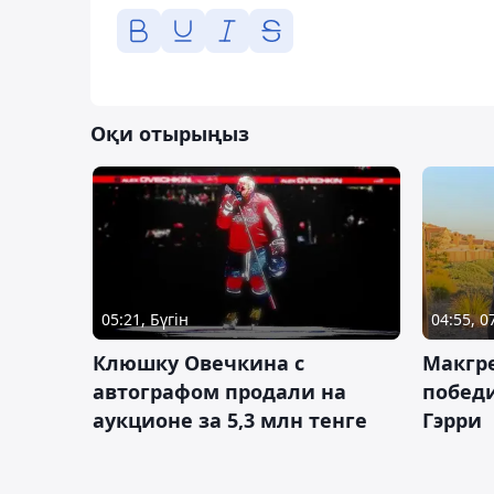
Оқи отырыңыз
05:21, Бүгін
04:55, 
Клюшку Овечкина с
Макгре
автографом продали на
победи
аукционе за 5,3 млн тенге
Гэрри