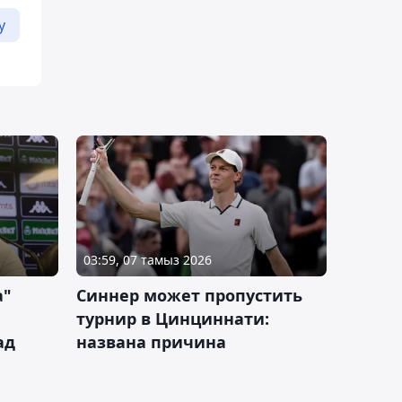
у
03:59, 07 тамыз 2026
а"
Синнер может пропустить
турнир в Цинциннати:
ад
названа причина