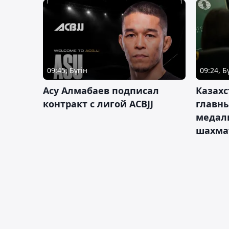
09:45, Бүгін
09:24, Б
Асу Алмабаев подписал
Казахс
контракт с лигой ACBJJ
главны
медал
шахма