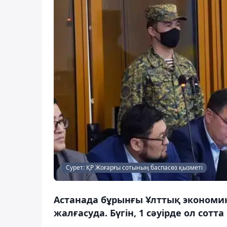
Сурет: ҚР Жоғарғы сотының баспасөз қызметі
Астанада бұрынғы Ұлттық экономик
жалғасуда. Бүгін, 1 сәуірде ол сотта