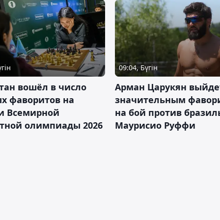
үгін
09:04, Бүгін
тан вошёл в число
Арман Царукян выйде
х фаворитов на
значительным фавор
и Всемирной
на бой против бразил
тной олимпиады 2026
Маурисио Руффи