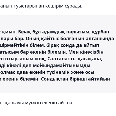
аның туыстарынан кешірім сұрады.
те қиын. Бірақ бұл адамдық парызым, құрбан
алары бар. Оның қайтыс болғанын алғашында
ірмейтінін білем, бірақ сонда да айтып
тысым бар екенін білемін. Мен кінәсізбін
п отырғаным жоқ, Салтанатты қасақана,
зімді кінәлі деп мойындамайтынымды
толмас қаза екенін түсінемін және осы
 екенін білемін. Сондықтан бірінші айтайын
, қарғауы мүмкін екенін айтты.