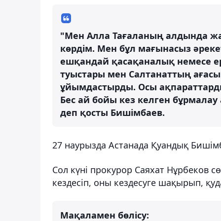
"Мен Алла Тағаланың алдында ж
көрдім. Мен бұл мағынасыз әрек
ешқандай қасақаналық немесе ер
туыстары мен Салтанаттың ағасы
ұйымдастырды. Осы ақпараттардың
Бес ай бойы кез келген бұрмалау
деп қосты Бишімбаев.
27 наурызда Астанада Қуандық Бишім
Сол күні прокурор Саяхат Нұрбеков с
кездесіп, оны кездесуге шақырып, қу
Мақаламен бөлісу: