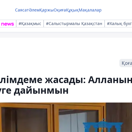
Саясат
Әлем
Қаржы
Оқиға
Құқық
Мақалалар
#Қазақмыс
#Салыстырмалы Қазақстан
#Халық бухг
Қоғ
әлімдеме жасады: Алланы
уге дайынмын