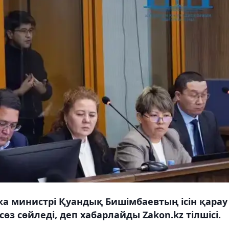
а министрі Қуандық Бишімбаевтың ісін қарау
 сөз сөйледі, деп хабарлайды Zakon.kz тілшісі.