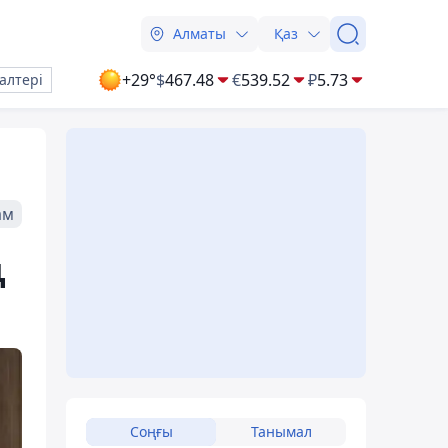
Алматы
Қаз
+29°
$
467.48
€
539.52
₽
5.73
алтері
ам
ң
Соңғы
Танымал