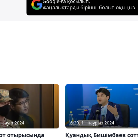
Google-ға қосылып,
жаңалықтарды бірінші болып оқыңыз
1 сәуір 2024
16:29, 11 наурыз 2024
сот отырысында
Қуандық Бишімбаев сот