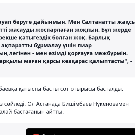
ауап беруге дайынмын. Мен Салтанатты жақс
етті жасауды жоспарлаған жоқпын. Бұл жерде
екше қатыгездік болған жоқ. Барлық
 ақпаратты бұрмалау үшін пиар
 легінен - мен өзімді қорғауға мәжбүрмін.
 арқылы маған қарсы көзқарас қалыптасты", -
баевқа қатысты басты сот отырысы басталды.
өз сөйледі. Ол Астанада Бишімбаев Нүкеновамен
далай бастағанын айтты.