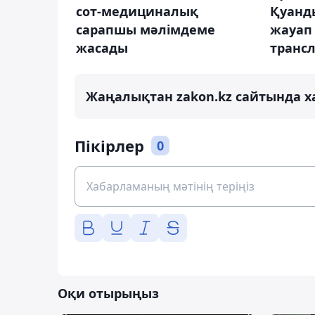
сот-медициналық
Қуанд
сарапшы мәлімдеме
жауап
жасады
транс
Жаңалықтан zakon.kz сайтында х
Пікірлер
0
Оқи отырыңыз