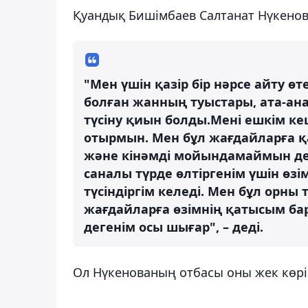
Қуандық Бишімбаев Салтанат Нүкенов
"Мен үшін қазір бір нәрсе айту ө
болған жанның туыстары, ата-ан
түсіну қиын болды.Мені ешкім кеш
отырмын. Мен бұл жағдайларға қа
және кінәмді мойындамаймын де
саналы түрде өлтіргенім үшін ө
түсіндіргім келеді. Мен бұл орны 
жағдайларға өзімнің қатысым бар
дегенім осы шығар", – деді.
Ол Нүкенованың отбасы оны жек көріп