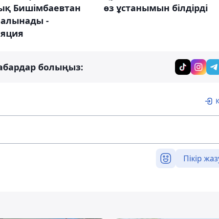
ық Бишімбаевтан
өз ұстанымын білдірді
 алынады -
ляция
абардар болыңыз:
Пікір жаз