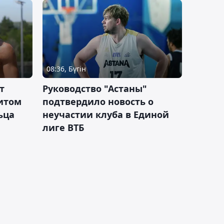
08:36, Бүгін
т
Руководство "Астаны"
итом
подтвердило новость о
ьца
неучастии клуба в Единой
лиге ВТБ