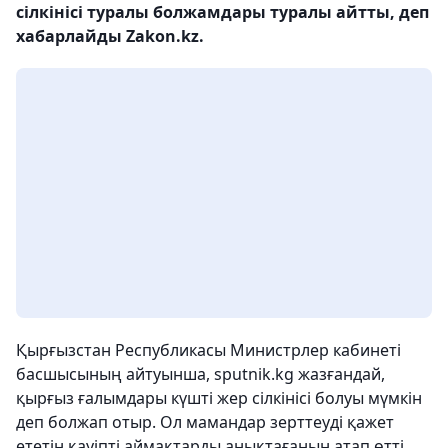
сілкінісі туралы болжамдары туралы айтты, деп
хабарлайды Zakon.kz.
Қырғызстан Республикасы Министрлер кабинеті
басшысының айтуынша, sputnik.kg жазғандай,
қырғыз ғалымдары күшті жер сілкінісі болуы мүмкін
деп болжап отыр. Ол мамандар зерттеуді қажет
ететін қауіпті аймақтарды анықтағанын атап өтті.