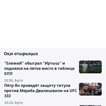
Оқи отырыңыз
"Елимай" обыграл "Иртыш" и
поднялся на пятое место в таблице
КПЛ
20:56, Бүгін
Пётр Ян проведёт защиту титула
против Мераба Двалишвили на UFC
333
20:24, Бүгін