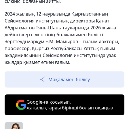
сілкінісі болғанын айтты.
2024 жылдың 12 наурызында Қырғызстанның
Сейсмология институтының директоры Қанат
Абдрахматов Тянь-Шань тауларында 2026 жылға
дейінгі жер сілкінісінің болжамымен бөлісті.
Зерттеуді марқұм Е.М. Мамыров – ғылым докторы,
профессор, Қырғыз Республикасы Ұлттық ғылым
академиясының Сейсмология институтында ұзақ
жылдар қызмет еткен ғалым.
Мақаламен бөлісу
Google-ға қосылып,
жаңалықтарды бірінші болып оқыңыз