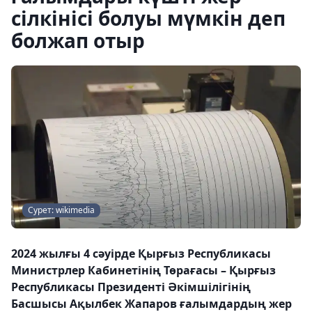
сілкінісі болуы мүмкін деп
болжап отыр
Сурет: wikimedia
2024 жылғы 4 сәуірде Қырғыз Республикасы
Министрлер Кабинетінің Төрағасы – Қырғыз
Республикасы Президенті Әкімшілігінің
Басшысы Ақылбек Жапаров ғалымдардың жер