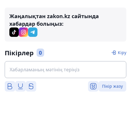
Жаңалықтан zakon.kz сайтында
хабардар болыңыз:
Пікірлер
0
Кіру
Пікір жазу