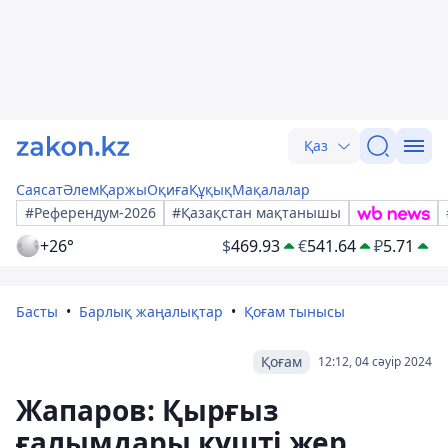
Қаз
Саясат
Әлем
Қаржы
Оқиға
Құқық
Мақалалар
#Референдум-2026
#Қазақстан мақтанышы
+26°
$
469.93
€
541.64
₽
5.71
Басты
Барлық жаңалықтар
Қоғам тынысы
Қоғам
12:12, 04 сәуір 2024
Жапаров: Қырғыз
ғалымдары күшті жер