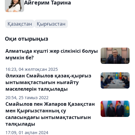
Айгерим Тарина
Қазақстан
Қырғызстан
Оқи отырыңыз
Алматыда күшті жер сілкінісі болуы
мүмкін бе?
16:23, 04 желтоқсан 2025
Әлихан Смайылов қазақ-қырғыз
ынтымақтастығын нығайту
мәселелерін талқылады
20:54, 25 тамыз 2022
Смайылов пен Жапаров Қазақстан
мен Қырғызстанның су
саласындағы ынтымақтастығын
талқылады
17:09, 01 ақпан 2024