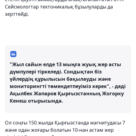
Сейсмологтар тектоникалық бұзылуларды да
зерттейді.
"Жыл сайын елде 13 мыңға жуық жер асты
дүмпулері тіркеледі. Сондықтан біз
үйлердің құрылысын бақылауды және
мониторингті төмендетпеуіміз керек", - деді
Ақылбек Жапаров Қырғызстанның Жогорку
Кенеш отырысында.
Ол соңғы 150 жылда Қырғызстанда магнитудасы 7
және одан жоғары болатын 10-нан астам жер