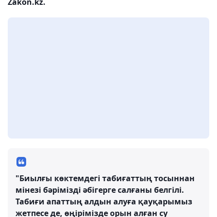
Zakon.kz.
"Биылғы көктемдегі табиғаттың тосыннан
мінезі бәрімізді әбігерге салғаны белгілі.
Табиғи апаттың алдын алуға қауқарымыз
жетпесе де, өңірімізде орын алған су