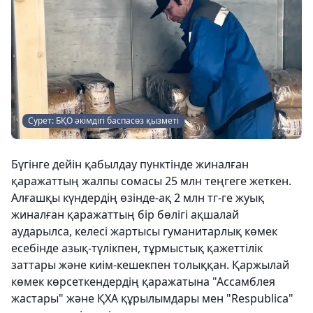
Сурет: БҚО әкімдігі баспасөз қызметі
Бүгінге дейін қабылдау пунктінде жиналған
қаражаттың жалпы сомасы 25 млн теңгеге жеткен.
Алғашқы күндердің өзінде-ақ 2 млн тг-ге жуық
жиналған қаражаттың бір бөлігі ақшалай
аударылса, келесі жартысы гуманитарлық көмек
есебінде азық-түлікпен, тұрмыстық қажеттілік
заттары және киім-кешекпен толыққан. Қаржылай
көмек көрсеткендердің қаражатына "Ассамблея
жастары" және ҚХА құрылымдары мен "Respublica"