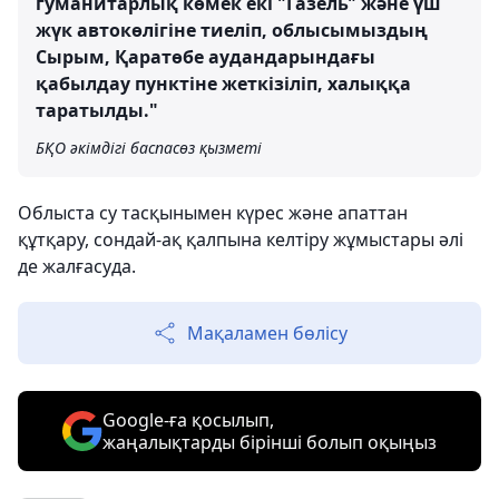
гуманитарлық көмек екі "Газель" және үш
жүк автокөлігіне тиеліп, облысымыздың
Сырым, Қаратөбе аудандарындағы
қабылдау пунктіне жеткізіліп, халыққа
таратылды."
БҚО әкімдігі баспасөз қызметі
Облыста су тасқынымен күрес және апаттан
құтқару, сондай-ақ қалпына келтіру жұмыстары әлі
де жалғасуда.
Мақаламен бөлісу
Google-ға қосылып,
жаңалықтарды бірінші болып оқыңыз