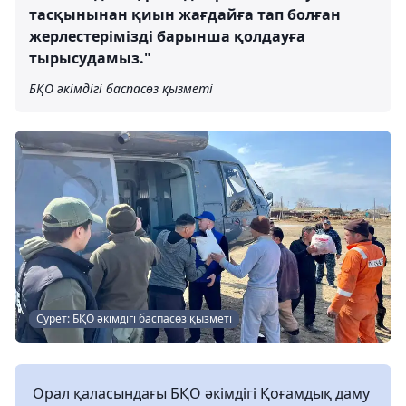
тасқынынан қиын жағдайға тап болған
жерлестерімізді барынша қолдауға
тырысудамыз."
БҚО әкімдігі баспасөз қызметі
Сурет: БҚО әкімдігі баспасөз қызметі
Орал қаласындағы БҚО әкімдігі Қоғамдық даму