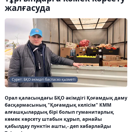
жалғасуда
Сурет: БҚО әкімдігі баспасөз қызметі
Орал қаласындағы БҚО әкімдігі Қоғамдық даму
басқармасының "Қоғамдық келісім" КММ
алғашқылардың бірі болып гуманитарлық
көмек көрсету штабын құрып, арнайы
қабылдау пунктін ашты,- деп хабарлайды