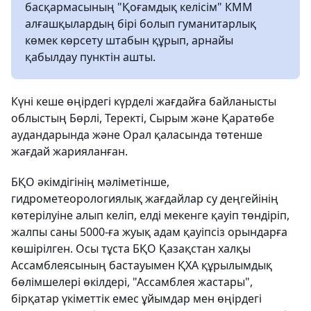
басқармасының "Қоғамдық келісім" КММ
алғашқылардың бірі болып гуманитарлық
көмек көрсету штабын құрып, арнайы
қабылдау пунктін ашты.
Күні кеше өңірдегі күрделі жағдайға байланысты
облыстың Бөрлі, Теректі, Сырым және Қаратөбе
аудандарында және Орал қаласында төтенше
жағдай жарияланған.
БҚО әкімдігінің мәліметінше,
гидрометеорологиялық жағдайлар су деңгейінің
көтерілуіне алып келіп, елді мекенге қауіп төндіріп,
жалпы саны 5000-ға жуық адам қауіпсіз орындарға
көшірілген. Осы тұста БҚО Қазақстан халқы
Ассамблеясының бастауымен ҚХА құрылымдық
бөлімшелері өкілдері, "Ассамблея жастары",
бірқатар үкіметтік емес ұйымдар мен өңірдегі