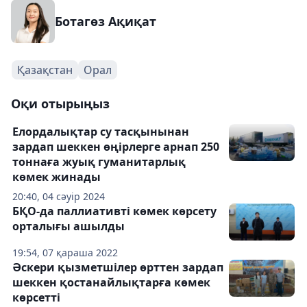
Ботагөз Ақиқат
Қазақстан
Орал
Оқи отырыңыз
Елордалықтар су тасқынынан
зардап шеккен өңірлерге арнап 250
тоннаға жуық гуманитарлық
көмек жинады
20:40, 04 сәуір 2024
БҚО-да паллиативті көмек көрсету
орталығы ашылды
19:54, 07 қараша 2022
Әскери қызметшілер өрттен зардап
шеккен қостанайлықтарға көмек
көрсетті