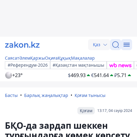
Қаз
Саясат
Әлем
Қаржы
Оқиға
Құқық
Мақалалар
#Референдум-2026
#Қазақстан мақтанышы
+23°
$
469.93
€
541.64
₽
5.71
Басты
Барлық жаңалықтар
Қоғам тынысы
Қоғам
13:17, 04 сәуір 2024
БҚО-да зардап шеккен
тұрғындарға көмек көрсету