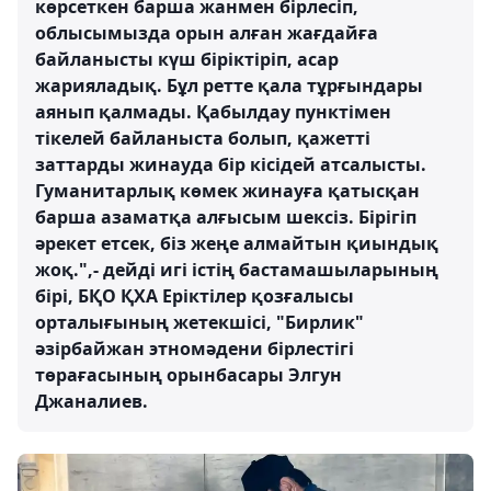
көрсеткен барша жанмен бірлесіп,
облысымызда орын алған жағдайға
байланысты күш біріктіріп, асар
жарияладық. Бұл ретте қала тұрғындары
аянып қалмады. Қабылдау пунктімен
тікелей байланыста болып, қажетті
заттарды жинауда бір кісідей атсалысты.
Гуманитарлық көмек жинауға қатысқан
барша азаматқа алғысым шексіз. Бірігіп
әрекет етсек, біз жеңе алмайтын қиындық
жоқ.",- дейді игі істің бастамашыларының
бірі, БҚО ҚХА Еріктілер қозғалысы
орталығының жетекшісі, "Бирлик"
әзірбайжан этномәдени бірлестігі
төрағасының орынбасары Элгун
Джаналиев.