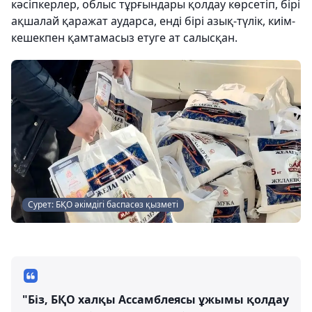
кәсіпкерлер, облыс тұрғындары қолдау көрсетіп, бірі
ақшалай қаражат аударса, енді бірі азық-түлік, киім-
кешекпен қамтамасыз етуге ат салысқан.
Сурет: БҚО әкімдігі баспасөз қызметі
"Біз, БҚО халқы Ассамблеясы ұжымы қолдау