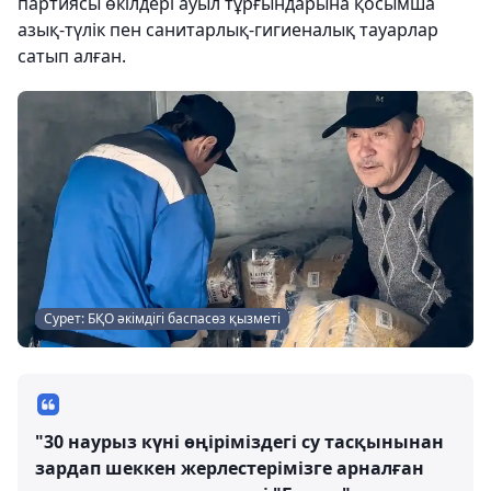
партиясы өкілдері ауыл тұрғындарына қосымша
азық-түлік пен санитарлық-гигиеналық тауарлар
сатып алған.
Сурет: БҚО әкімдігі баспасөз қызметі
"30 наурыз күні өңіріміздегі су тасқынынан
зардап шеккен жерлестерімізге арналған