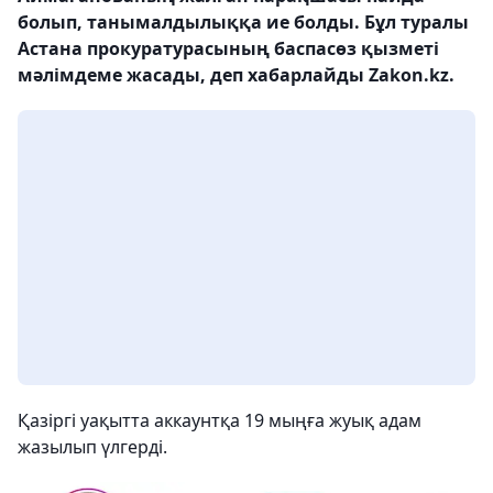
болып, танымалдылыққа ие болды. Бұл туралы
Астана прокуратурасының баспасөз қызметі
мәлімдеме жасады, деп хабарлайды Zakon.kz.
Қазіргі уақытта аккаунтқа 19 мыңға жуық адам
жазылып үлгерді.