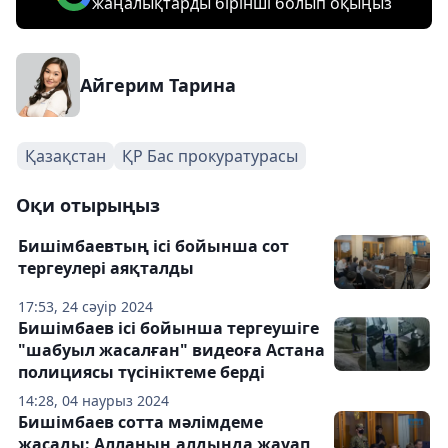
жаңалықтарды бірінші болып оқыңыз
Айгерим Тарина
Қазақстан
ҚР Бас прокуратурасы
Оқи отырыңыз
Бишімбаевтың ісі бойынша сот
тергеулері аяқталды
17:53, 24 сәуір 2024
Бишімбаев ісі бойынша тергеушіге
"шабуыл жасалған" видеоға Астана
полициясы түсініктеме берді
14:28, 04 наурыз 2024
Бишімбаев сотта мәлімдеме
жасады: Алланың алдында жауап