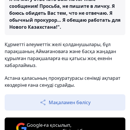
сообщения! Просьба, не пишите в личку. Я
боюсь обидеть Вас тем, что не отвечаю. Я
обычный прокурор… Я обещаю работать для
Нового Казахстана!".
Құрметті әлеуметтік желі қолданушылары, бұл
парақшаның Аймағановаға және басқа жаңадан
құрылған парақшаларға еш қатысы жоқ екенін
хабарлаймыз.
Астана қаласының прокуратурасы сенімді ақпарат
көздеріне ғана сенуді сұрайды.
Мақаламен бөлісу
Google-ға қосылып,