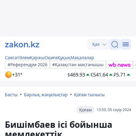
Қаз
Саясат
Әлем
Қаржы
Оқиға
Құқық
Мақалалар
#Референдум-2026
#Қазақстан мақтанышы
+31°
$
469.93
€
541.64
₽
5.71
Басты
Барлық жаңалықтар
Қоғам тынысы
Қоғам
13:50, 05 сәуір 2024
Бишімбаев ісі бойынша
мемлекеттік