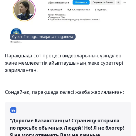
Сурет: Instagram/aijan.aimaganova
Парақшада сот процесі видеоларының үзінділері
және мемлекеттік айыптаушының жеке суреттері
жарияланған.
Сондай-ақ, парақшада келесі жазба жарияланған:
"Дорогие Казахстанцы! Страницу открыла
по просьбе обычных Людей! Но! Я не блогер!
Я не могу отвечать Вам на личные