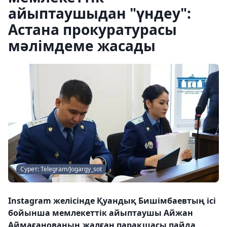
айыптаушыдан "үндеу":
Астана прокуратурасы
мәлімдеме жасады
Сурет: Telegram/Jogargy_sot
Instagram желісінде Қуандық Бишімбаевтың ісі
бойынша мемлекеттік айыптаушы Айжан
Аймағанованың жалған парақшасы пайда