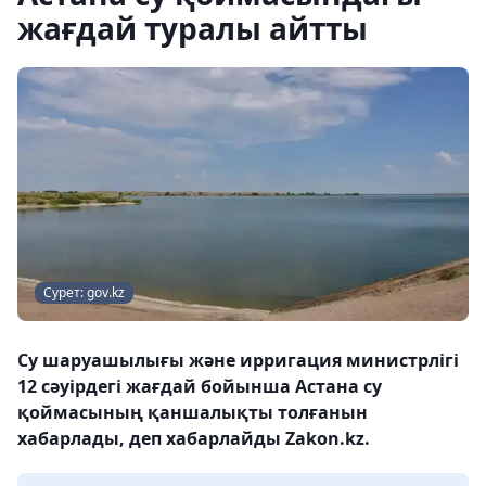
жағдай туралы айтты
Сурет: gov.kz
Су шаруашылығы және ирригация министрлігі
12 сәуірдегі жағдай бойынша Астана су
қоймасының қаншалықты толғанын
хабарлады, деп хабарлайды Zakon.kz.