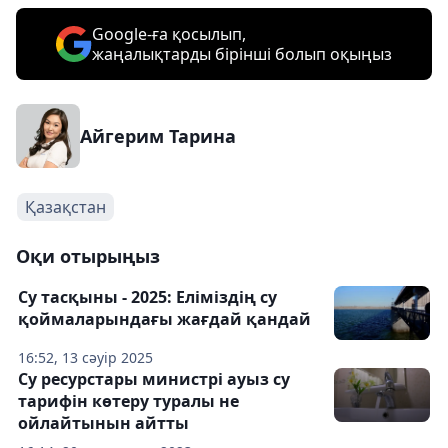
Google-ға қосылып,
жаңалықтарды бірінші болып оқыңыз
Айгерим Тарина
Қазақстан
Оқи отырыңыз
Су тасқыны - 2025: Еліміздің су
қоймаларындағы жағдай қандай
16:52, 13 сәуір 2025
Су ресурстары министрі ауыз су
тарифін көтеру туралы не
ойлайтынын айтты