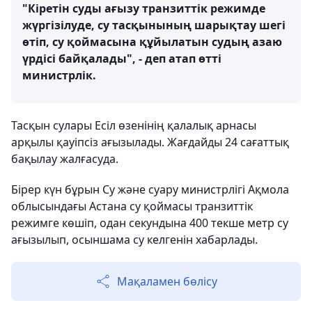
"Кіретін суды ағызу транзиттік режимде
жүргізілуде, су тасқынының шарықтау шегі
өтіп, су қоймасына құйылатын судың азаю
үрдісі байқалады", - деп атап өтті
министрлік.
Тасқын сулары Есіл өзенінің қалалық арнасы
арқылы қауіпсіз ағызылады. Жағдайды 24 сағаттық
бақылау жалғасуда.
Бірер күн бұрын Су және суару министрлігі Ақмола
облысындағы Астана су қоймасы транзиттік
режимге көшіп, одан секундына 400 текше метр су
ағызылып, осыншама су келгенін хабарлады.
Мақаламен бөлісу