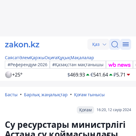
Қаз
Саясат
Әлем
Қаржы
Оқиға
Құқық
Мақалалар
#Референдум-2026
#Қазақстан мақтанышы
+25°
$
469.93
€
541.64
₽
5.71
Басты
Барлық жаңалықтар
Қоғам тынысы
Қоғам
16:20, 12 сәуір 2024
Су ресурстары министрлігі
Астана су қоймасындағы