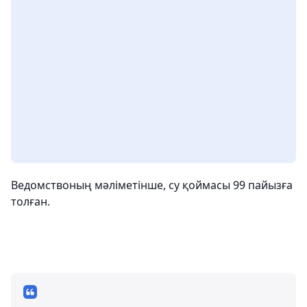
Ведомствоның мәліметінше, су қоймасы 99 пайызға
толған.