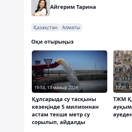
Айгерим Тарина
Қазақстан
Алматы
Оқи отырыңыз
19:53, 13 мамыр 2024
17:31, 1
Құлсарыда су тасқыны
ТЖМ Қ
кезеңінде 5 милионнан
ауқым
астам текше метр су
әуеден
сорылып, айдалды