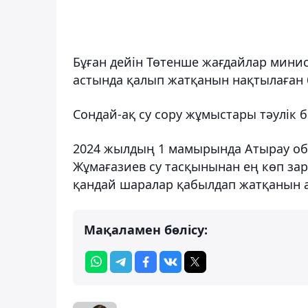
Бұған дейін Төтенше жағдайлар минист
астында қалып жатқанын нақтылаған 
Сондай-ақ су сору жұмыстары тәулік 
2024 жылдың 1 мамырында Атырау обл
Жұмағазиев су тасқынынан ең көп зар
қандай шаралар қабылдап жатқанын 
Мақаламен бөлісу: