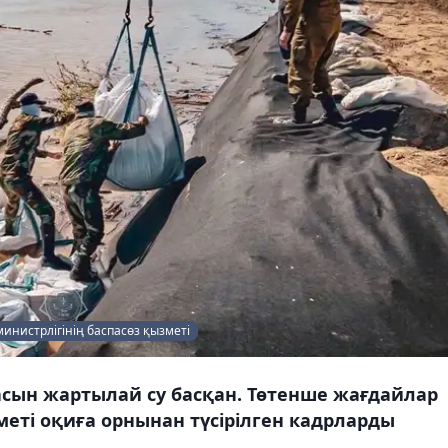
инистрлігінің баспасөз қызметі
сын жартылай су басқан. Төтенше жағдайлар
меті оқиға орнынан түсірілген кадрларды