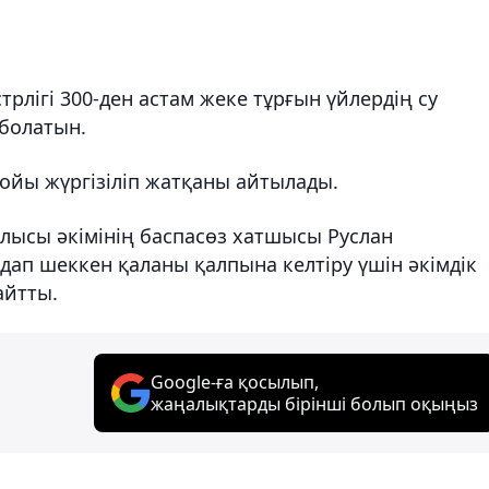
рлігі 300-ден астам жеке тұрғын үйлердің су
болатын.
бойы жүргізіліп жатқаны айтылады.
ысы әкімінің баспасөз хатшысы Руслан
дап шеккен қаланы қалпына келтіру үшін әкімдік
айтты.
Google-ға қосылып,
жаңалықтарды бірінші болып оқыңыз