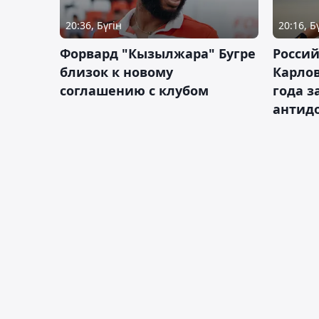
20:36, Бүгін
20:16, Б
Форвард "Кызылжара" Бугре
Россий
близок к новому
Карлов
соглашению с клубом
года з
антид