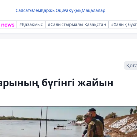
Саясат
Әлем
Қаржы
Оқиға
Құқық
Мақалалар
#Қазақмыс
#Салыстырмалы Қазақстан
#Халық бухг
Қоғ
арының бүгінгі жайын