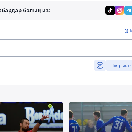
абардар болыңыз:
Пікір жаз