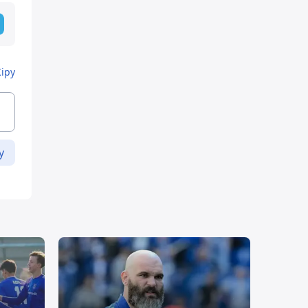
Кіру
у