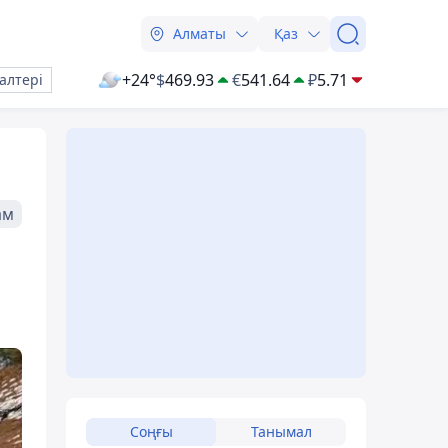
Алматы
Қаз
+24°
$
469.93
€
541.64
₽
5.71
алтері
ам
Соңғы
Танымал