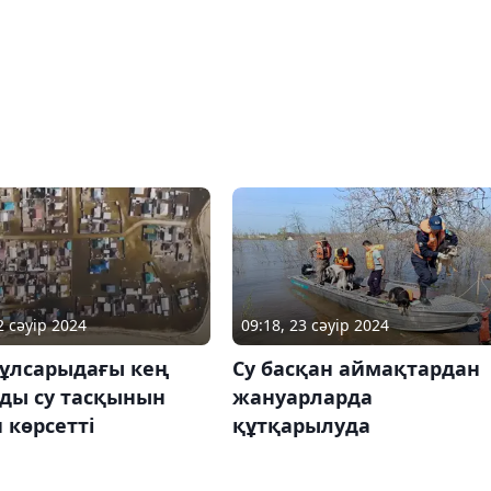
2 сәуір 2024
09:18, 23 сәуір 2024
ұлсарыдағы кең
Су басқан аймақтардан
ды су тасқынын
жануарларда
 көрсетті
құтқарылуда