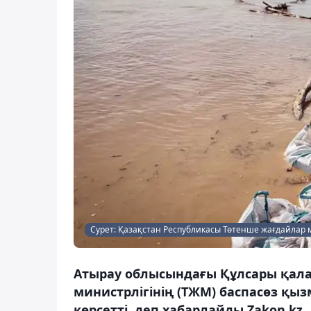
Сурет: Қазақстан Республикасы Төтенше жағдайлар м
Атырау облысындағы Құлсары қала
министрлігінің (ТЖМ) баспасөз қыз
көрсетті, деп хабарлайды Zakon.kz.