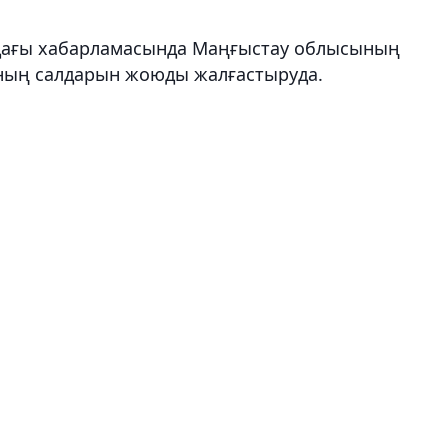
дағы хабарламасында Маңғыстау облысының
ның салдарын жоюды жалғастыруда.