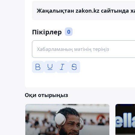
Жаңалықтан zakon.kz сайтында х
Пікірлер
0
Оқи отырыңыз