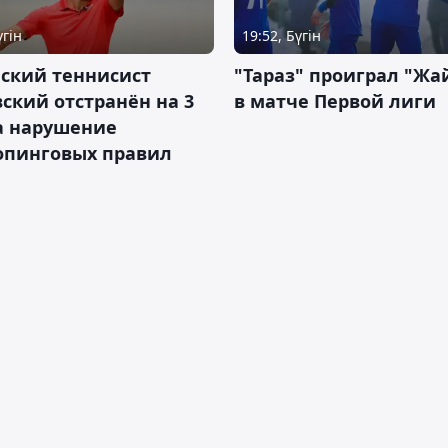
үгін
19:52, Бүгін
ский теннисист
"Тараз" проиграл "Жа
ский отстранён на 3
в матче Первой лиги
а нарушение
опинговых правил