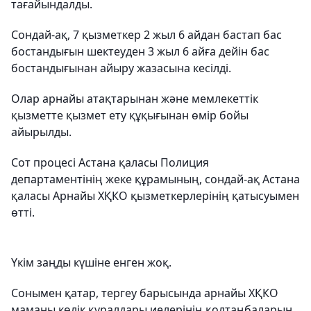
тағайындалды.
Сондай-ақ, 7 қызметкер 2 жыл 6 айдан бастап бас
бостандығын шектеуден 3 жыл 6 айға дейін бас
бостандығынан айыру жазасына кесілді.
Олар арнайы атақтарынан және мемлекеттік
қызметте қызмет ету құқығынан өмір бойы
айырылды.
Сот процесі Астана қаласы Полиция
департаментінің жеке құрамының, сондай-ақ Астана
қаласы Арнайы ХҚКО қызметкерлерінің қатысуымен
өтті.
Үкім заңды күшіне енген жоқ.
Сонымен қатар, тергеу барысында арнайы ХҚКО
маманы көлік құралдары иелерінің қолтаңбаларын