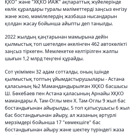
ҚКО" және "ХҚКО ИАЖ" ақпараттық жүйелерінде
көлік құралдары туралы мәліметтерді заңсыз енгізу
және жою, мәмілелердің жазбаша нысандарын
қолдан жасау бойынша айыпты деп танылды.
2022 жылдың қаңтарынан мамырына дейін
қылмыстық топ шетелден әкелінген 462 автокөлікті
заңсыз тіркеген. Мемлекетке келтірілген жалпы
шығын 1,2 млрд теңгені құрайды.
Сот үкімімен 32 адам сотталды, оның ішінде
қылмыстық топтың ұйымдастырушылары - Астана
қаласының №2 Мамандандырылған ХҚКО басшысы
Ш. Бөкебаев пен Астана қаласының Арнайы ХҚКО
мамандары А. Там-Оглы мен Х. Там-Оглы 9 жыл бас
бостандығынан айырылды, 5 топ қатысушысы 6 жыл
бас бостандығынан айыру, ал жазаның әртүрлі
мерзімдері бойынша 17 "көмекшіге" бас
бостандығынан айыру және шектеу түріндегі жаза