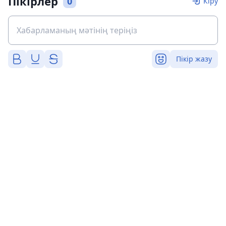
Пікірлер
0
Кіру
Пікір жазу