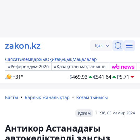
Қаз
Саясат
Әлем
Қаржы
Оқиға
Құқық
Мақалалар
#Референдум-2026
#Қазақстан мақтанышы
+31°
$
469.93
€
541.64
₽
5.71
Басты
Барлық жаңалықтар
Қоғам тынысы
Қоғам
11:36, 03 мамыр 2024
Антикор Астанадағы
автокөліктерді заңсыз