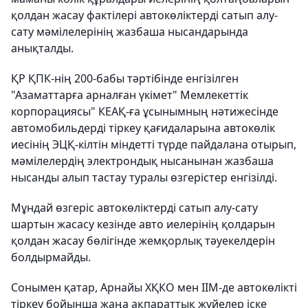
қолдан жасау фактілері автокөліктерді сатып алу-
сату мәмілелерінің жазбаша нысандарында
анықталды.
ҚР ҚПК-нің 200-бабы тәртібінде енгізілген
"Азаматтарға арналған үкімет" Мемлекеттік
корпорациясы" КЕАҚ-ға ұсынымның нәтижесінде
автомобильдерді тіркеу қағидаларына автокөлік
иесінің ЭЦҚ-кілтін міндетті түрде пайдалана отырып,
мәмілелердің электрондық нысанынан жазбаша
нысанды алып тастау туралы өзгерістер енгізілді.
Мұндай өзгеріс автокөліктерді сатып алу-сату
шартын жасасу кезінде авто иелерінің қолдарын
қолдан жасау бөлігінде жемқорлық тәуекелдерін
болдырмайды.
Сонымен қатар, Арнайы ХҚКО мен ІІМ-де автокөлікті
тіркеу бойынша жаңа ақпараттық жүйелер іске