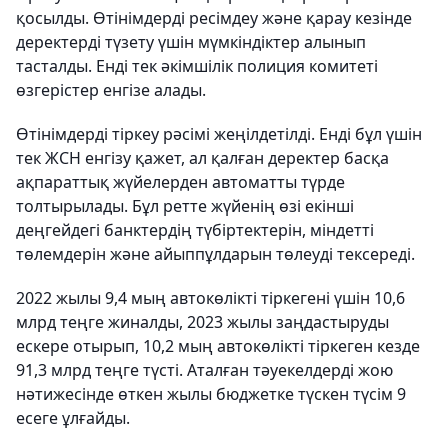
қосылды. Өтінімдерді ресімдеу және қарау кезінде
деректерді түзету үшін мүмкіндіктер алынып
тасталды. Енді тек әкімшілік полиция комитеті
өзгерістер енгізе алады.
Өтінімдерді тіркеу рәсімі жеңілдетілді. Енді бұл үшін
тек ЖСН енгізу қажет, ал қалған деректер басқа
ақпараттық жүйелерден автоматты түрде
толтырылады. Бұл ретте жүйенің өзі екінші
деңгейдегі банктердің түбіртектерін, міндетті
төлемдерін және айыппұлдарын төлеуді тексереді.
2022 жылы 9,4 мың автокөлікті тіркегені үшін 10,6
млрд теңге жиналды, 2023 жылы заңдастыруды
ескере отырып, 10,2 мың автокөлікті тіркеген кезде
91,3 млрд теңге түсті. Аталған тәуекелдерді жою
нәтижесінде өткен жылы бюджетке түскен түсім 9
есеге ұлғайды.