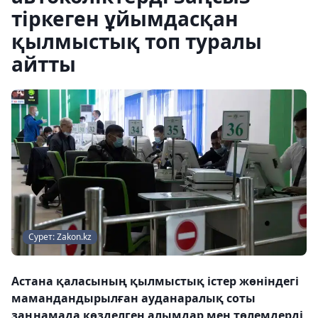
тіркеген ұйымдасқан
қылмыстық топ туралы
айтты
Сурет: Zakon.kz
Астана қаласының қылмыстық істер жөніндегі
мамандандырылған ауданаралық соты
заңнамада көзделген алымдар мен төлемдерді