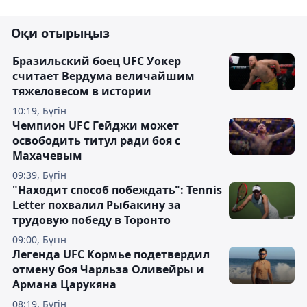
Оқи отырыңыз
Бразильский боец UFC Уокер
считает Вердума величайшим
тяжеловесом в истории
10:19, Бүгін
Чемпион UFC Гейджи может
освободить титул ради боя с
Махачевым
09:39, Бүгін
"Находит способ побеждать": Tennis
Letter похвалил Рыбакину за
трудовую победу в Торонто
09:00, Бүгін
Легенда UFC Кормье подетвердил
отмену боя Чарльза Оливейры и
Армана Царукяна
08:19, Бүгін