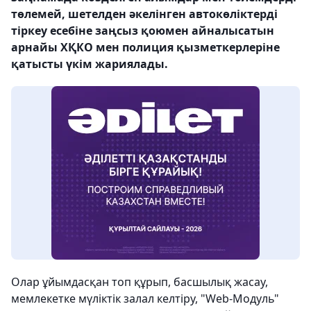
төлемей, шетелден әкелінген автокөліктерді
тіркеу есебіне заңсыз қоюмен айналысатын
арнайы ХҚКО мен полиция қызметкерлеріне
қатысты үкім жариялады.
Олар ұйымдасқан топ құрып, басшылық жасау,
мемлекетке мүліктік залал келтіру, "Web-Модуль"