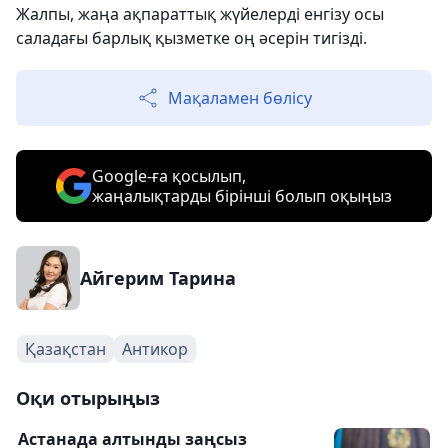
Жалпы, жаңа ақпараттық жүйелерді енгізу осы
саладағы барлық қызметке оң әсерін тигізді.
Мақаламен бөлісу
Google-ға қосылып,
жаңалықтарды бірінші болып оқыңыз
Айгерим Тарина
Қазақстан
Антикор
Оқи отырыңыз
Астанада алтынды заңсыз