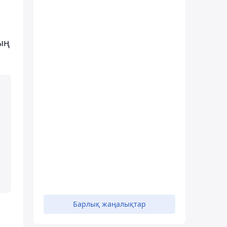
ың
Барлық жаңалықтар