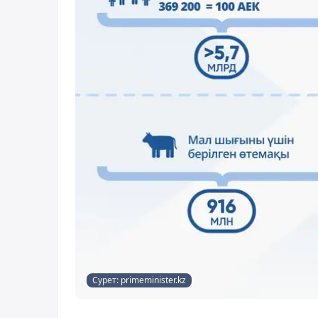
Сурет: primeminister.kz