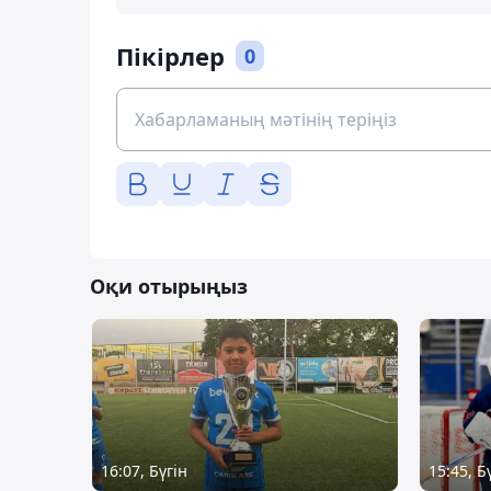
Пікірлер
0
Оқи отырыңыз
16:07, Бүгін
15:45, Б