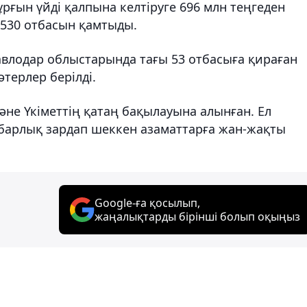
рғын үйді қалпына келтіруге 696 млн теңгеден
к 530 отбасын қамтыды.
авлодар облыстарында тағы 53 отбасыға қираған
терлер берілді.
не Үкіметтің қатаң бақылауына алынған. Ел
барлық зардап шеккен азаматтарға жан-жақты
Google-ға қосылып,
жаңалықтарды бірінші болып оқыңыз