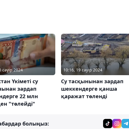
0 сәуір 2024
10:16, 19 сәуір 2024
тан Үкіметі су
Су тасқынынан зардап
нынан зардап
шеккендерге қанша
ндерге 22 млн
қаражат төленді
ен "төлейді"
абардар болыңыз: