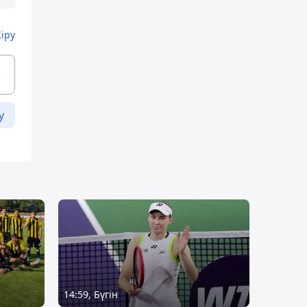
Кіру
у
14:59, Бүгін