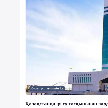
Сурет: primeminister.kz
Қазақстанда ірі су тасқынынан за