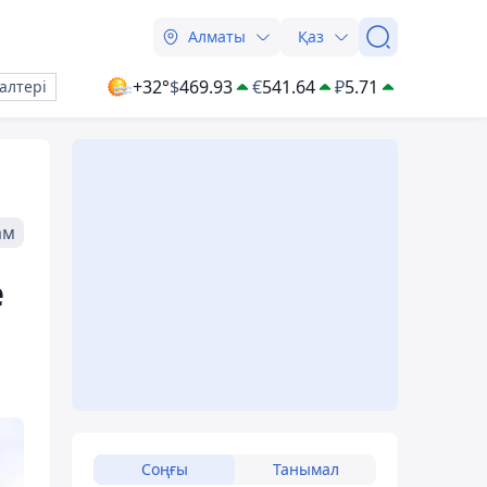
Алматы
Қаз
+32°
$
469.93
€
541.64
₽
5.71
алтері
ам
е
Соңғы
Танымал