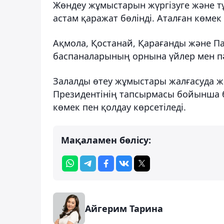
Жөндеу жұмыстарын жүргізуге және тұ
астам қаражат бөлінді. Аталған көме
Ақмола, Қостанай, Қарағанды және П
баспаналарының орнына үйлер мен пә
Залалды өтеу жұмыстары жалғасуда жә
Президентінің тапсырмасы бойынша 
көмек пен қолдау көрсетіледі.
Мақаламен бөлісу:
Айгерим Тарина