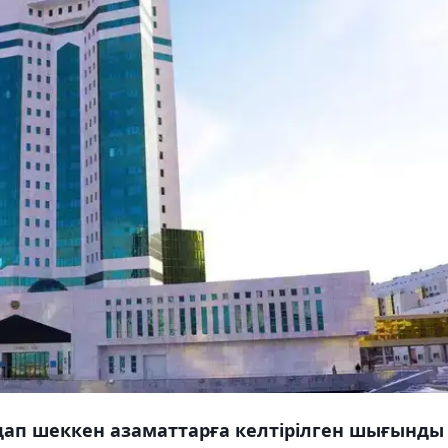
рдап шеккен азаматтарға келтірілген шығынды