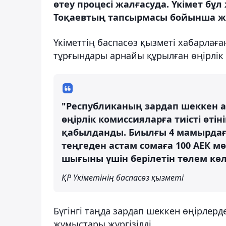
өтеу процесі жалғасуда. Үкімет 
Тоқаевтың тапсырмасы бойынша жүз
Үкіметтің баспасөз қызметі хабарла
тұрғындары арнайы құрылған өңірлік к
"Республиканың зардап шеккен 
өңірлік комиссияларға тиісті өтіні
қабылданды. Биылғы 4 мамырдағы
теңгеден астам сомаға 100 АЕК 
шығыны үшін берілетін төлем көл
ҚР Үкіметінің баспасөз қызметі
Бүгінгі таңда зардап шеккен өңірлерде
жұмыстары жүргізілді.