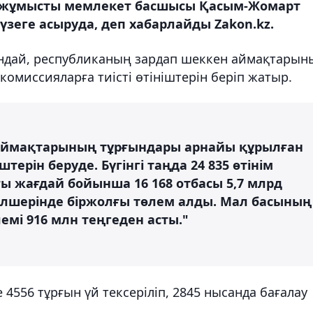
бұл жұмысты мемлекет басшысы Қасым-Жомарт
еге асыруда, деп хабарлайды Zakon.kz.
ғандай, республиканың зардап шеккен аймақтарын
омиссияларға тиісті өтініштерін беріп жатыр.
аймақтарының тұрғындары арнайы құрылған
штерін беруде. Бүгінгі таңда 24 835 өтінім
 жағдай бойынша 16 168 отбасы 5,7 млрд
мөлшерінде біржолғы төлем алды. Мал басының
емі 916 млн теңгеден асты."
 4556 тұрғын үй тексеріліп, 2845 нысанда бағалау