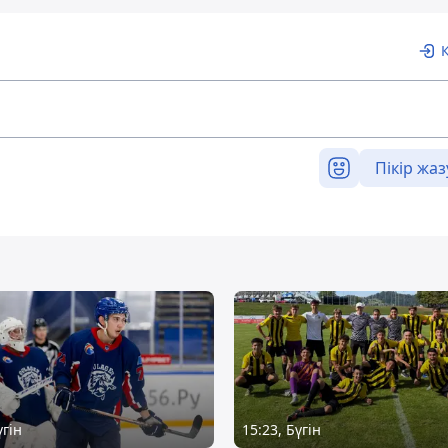
Пікір жаз
үгін
15:23, Бүгін