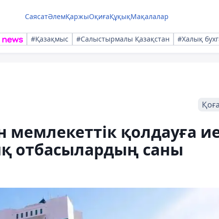
Саясат
Әлем
Қаржы
Оқиға
Құқық
Мақалалар
#Қазақмыс
#Салыстырмалы Қазақстан
#Халық бухг
Қоғ
н мемлекеттік қолдауға и
ық отбасылардың саны