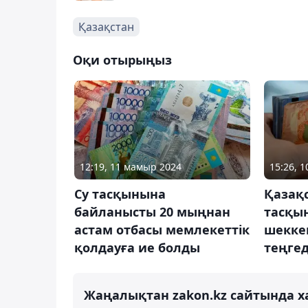
Қазақстан
Оқи отырыңыз
12:19, 11 мамыр 2024
15:26, 1
Су тасқынына
Қазақс
байланысты 20 мыңнан
тасқы
астам отбасы мемлекеттік
шекке
қолдауға ие болды
теңгед
Жаңалықтан zakon.kz сайтында х