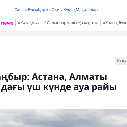
Саясат
Әлем
Қаржы
Оқиға
Құқық
Мақалалар
#Қазақмыс
#Салыстырмалы Қазақстан
#Халық бухг
Қоғ
ңбыр: Астана, Алматы
дағы үш күнде ауа райы