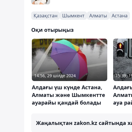
Қазақстан
Шымкент
Алматы
Астана
Оқи отырыңыз
14:56, 29 шілде 2024
15:39, 
Алдағы үш күнде Астана,
Алдағы
Алматы және Шымкентте
Алмат
ауарайы қандай болады
ауа р
Жаңалықтан zakon.kz сайтында х