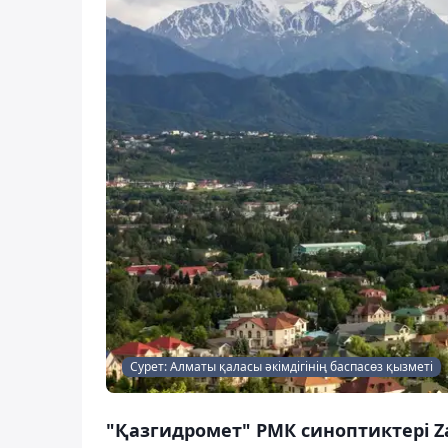
Сурет: Алматы қаласы әкімдігінің баспасөз қызметі
"Қазгидромет" РМК синоптиктері Za