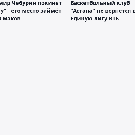
мир Чебурин покинет
Баскетбольный клуб
у" - его место займёт
"Астана" не вернётся 
 Смаков
Единую лигу ВТБ