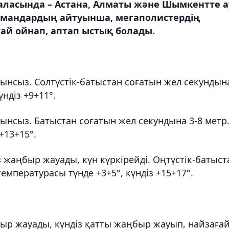
аласында – Астана, Алматы және Шымкентте а
амандардың айтуынша, мегаполистердің
ай ойнап, аптап ыстық болады.
ынсыз. Солтүстік-батыстан соғатын жел секундын
үндіз +9+11°.
нсыз. Батыстан соғатын жел секундына 3-8 метр
+13+15°.
 жаңбыр жауады, күн күркірейді. Оңтүстік-батыст
емпературасы түнде +3+5°, күндіз +15+17°.
быр жауады, күндіз қатты жаңбыр жауып, найзаға