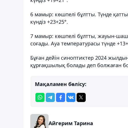
6 мамыр: көшпелі бұлтты. Түнде қатт
күндіз +23+25°.
7 мамыр: көшпелі бұлтты, жауын-шаш
соғады. Ауа температурасы түнде +13+1
Бұған дейін синоптиктер 2024 жылды
құрғақшылық болады деп болжаған б
Мақаламен бөлісу:
Айгерим Тарина