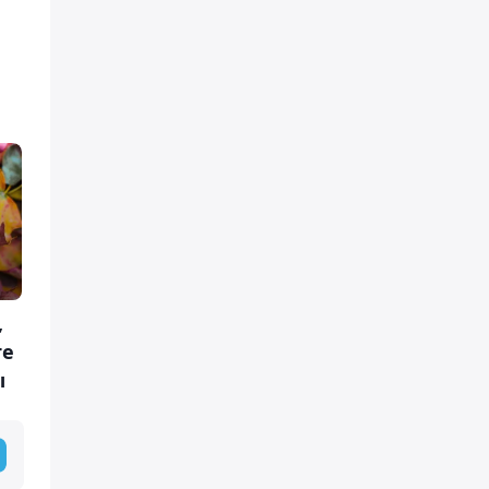
,
те
ы