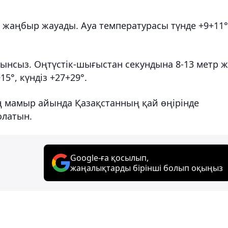
ы жаңбыр жауады. Ауа температурасы түнде +9+11°
ынсыз. Оңтүстік-шығыстан секундына 8-13 метр 
5°, күндіз +27+29°.
ң мамыр айында Қазақстанның қай өңірінде
олатын.
Google-ға қосылып,
жаңалықтарды бірінші болып оқыңыз