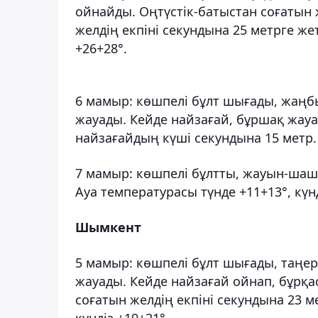
ойнайды. Оңтүстік-батыстан соғатын ж
желдің екпіні секундына 25 метрге жет
+26+28°.
6 мамыр: көшпелі бұлт шығады, жаңб
жауады. Кейде найзағай, бұршақ жауад
найзағайдың күші секундына 15 метр. 
7 мамыр: көшпелі бұлтты, жауын-шаш
Ауа температурасы түнде +11+13°, күнд
Шымкент
5 мамыр: көшпелі бұлт шығады, таңе
жауады. Кейде найзағай ойнап, бұрқа
соғатын желдің екпіні секундына 23 м
күндіз +19+21°.