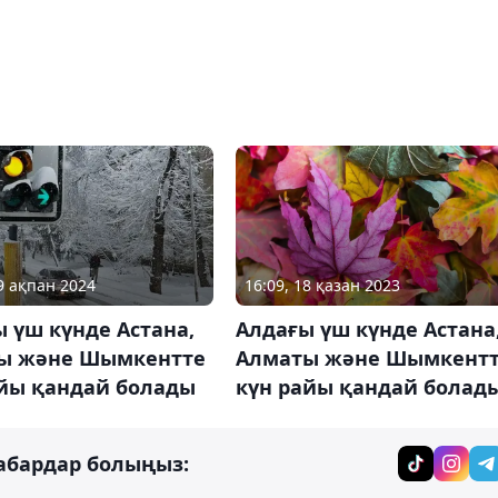
19 ақпан 2024
16:09, 18 қазан 2023
 үш күнде Астана,
Алдағы үш күнде Астана
ы және Шымкентте
Алматы және Шымкент
айы қандай болады
күн райы қандай болад
абардар болыңыз: