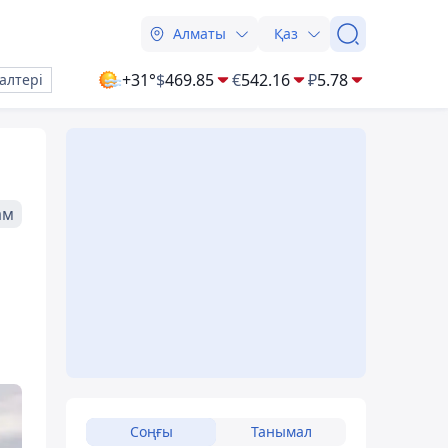
Алматы
Қаз
+31°
$
469.85
€
542.16
₽
5.78
алтері
ам
Соңғы
Танымал