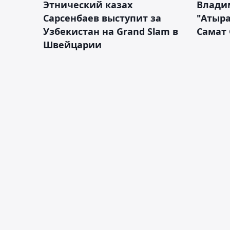
Этнический казах
Влади
Сарсенбаев выступит за
"Атыра
Узбекистан на Grand Slam в
Самат
Швейцарии