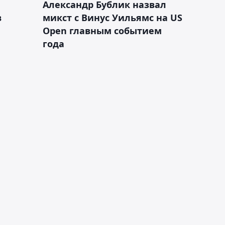
Александр Бублик назвал
в
микст с Винус Уильямс на US
Open главным событием
года