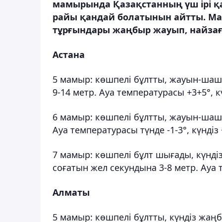
мамырында Қазақстанның үш ірі қ
райы қандай болатынын айтты. М
тұрғындары жаңбыр жауып, найзағ
Астана
5 мамыр: көшпелі бұлтты, жауын-шаш
9-14 метр. Ауа температурасы +3+5°, к
6 мамыр: көшпелі бұлтты, жауын-шашы
Ауа температурасы түнде -1-3°, күндіз 
7 мамыр: көшпелі бұлт шығады, күндіз
соғатын жел секундына 3-8 метр. Ауа т
Алматы
5 мамыр: көшпелі бұлтты, күндіз жаң