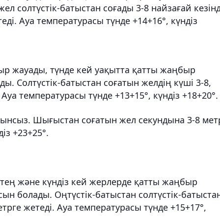
ел солтүстік-батыстан соғады 3-8 найзағай кезін
еді. Ауа температурасы түнде +14+16°, күндіз
ыр жауады, түнде кей уақытта қатты жаңбыр
ы. Солтүстік-батыстан соғатын желдің күші 3-8,
Ауа температурасы түнде +13+15°, күндіз +18+20°.
ынсыз. Шығыстан соғатын жел секундына 3-8 мет
із +23+25°.
ртең және күндіз кей жерлерде қатты жаңбыр
сын болады. Оңтүстік-батыстан солтүстік-батыста
етрге жетеді. Ауа температурасы түнде +15+17°,