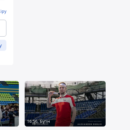
Кіру
у
16:56, Бүгін