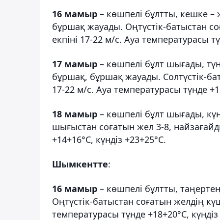
16 мамыр
– көшпелі бұлтты, кешке –
бұршақ жауады. Оңтүстік-батыстан со
екпіні 17-22 м/с. Ауа температурасы тү
17 мамыр
– көшпелі бұлт шығады, тү
бұршақ, бұршақ жауады. Солтүстік-бат
17-22 м/с. Ауа температурасы түнде +1
18 мамыр
– көшпелі бұлт шығады, күн
шығыстан соғатын жел 3-8, найзағайды
+14+16°С, күндіз +23+25°С.
Шымкентте
:
16 мамыр
– көшпелі бұлтты, таңертең
Оңтүстік-батыстан соғатын желдің күші
температурасы түнде +18+20°С, күндіз