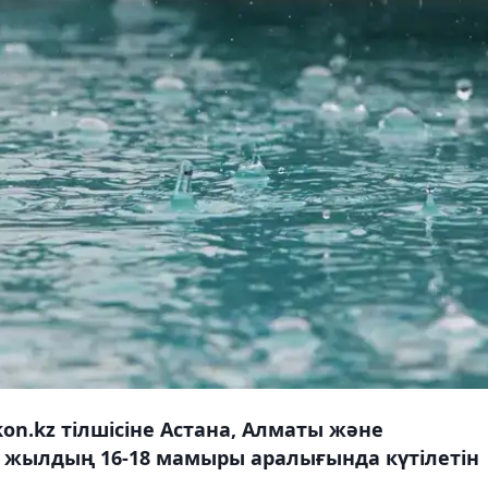
n.kz тілшісіне Астана, Алматы және
4 жылдың 16-18 мамыры аралығында күтілетін