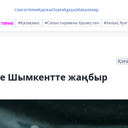
Саясат
Әлем
Қаржы
Оқиға
Құқық
Мақалалар
#Қазақмыс
#Салыстырмалы Қазақстан
#Халық бухг
Қоғ
не Шымкентте жаңбыр