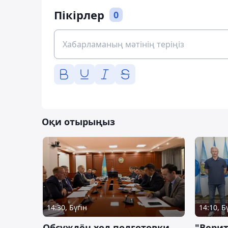
Пікірлер
0
Оқи отырыңыз
14:30, Бүгін
14:10, Б
Обсуждён ход подготовки
"Верит