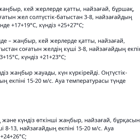
 жаңбыр, кей жерлерде қатты, найзағай, бұршақ,
ғатын жел солтүстік-батыстан 3-8, найзағайдың
нде +17+19°С, күндіз +25+27°С;
нде – жаңбыр, кей жерлерде қатты, найзағай,
ыстан соғатын желдің күші 3-8, найзағайдың екпі
3+15°С, күндіз +21+23°С;
діз жаңбыр жауады, күн күркірейді. Оңтүстік-
ң екпіні 15-20 м/с. Ауа температурасы түнде
 және күндіз өткінші жаңбыр, найзағай, бұрқасын
 8-13, найзағайдың екпіні 15-20 м/с. Ауа
 +24+26°С;