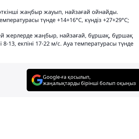
– өткінші жаңбыр жауып, найзағай ойнайды.
емпературасы түнде +14+16°С, күндіз +27+29°С;
ей жерлерде жаңбыр, найзағай, бұршақ, бұршақ
8-13, екпіні 17-22 м/с. Ауа температурасы түнде
Google-ға қосылып,
жаңалықтарды бірінші болып оқыңыз