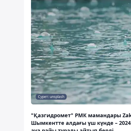
Сурет: unsplash
"Қазгидромет" РМК мамандары Zako
Шымкентте алдағы үш күнде – 202
ауа райы туралы айтып берді.