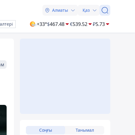
Алматы
Қаз
+33°
$
467.48
€
539.52
₽
5.73
алтері
ам
Соңғы
Танымал