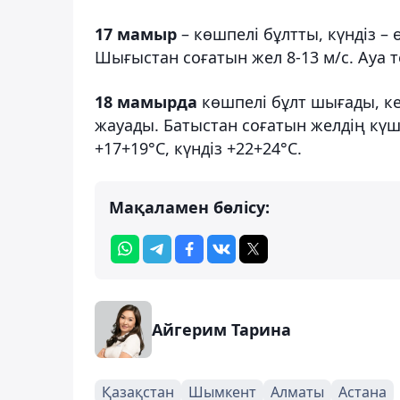
17 мамыр
– көшпелі бұлтты, күндіз 
Шығыстан соғатын жел 8-13 м/с. Ауа т
18 мамырда
көшпелі бұлт шығады, к
жауады. Батыстан соғатын желдің күші 
+17+19°С, күндіз +22+24°С.
Мақаламен бөлісу:
Айгерим Тарина
Қазақстан
Шымкент
Алматы
Астана