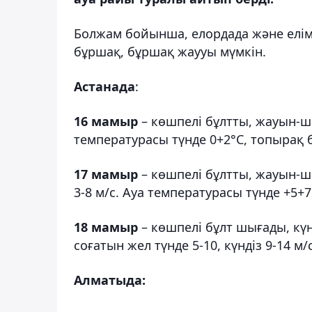
Болжам бойынша, елордада және еліміз
бұршақ, бұршақ жаууы мүмкін.
Астанада
:
16 мамыр
– көшпелі бұлтты, жауын-ш
температурасы түнде 0+2°С, топырақ бе
17 мамыр
– көшпелі бұлтты, жауын-
3-8 м/с. Ауа температурасы түнде +5+7°
18 мамыр
– көшпелі бұлт шығады, кү
соғатын жел түнде 5-10, күндіз 9-14 м/
Алматыда: