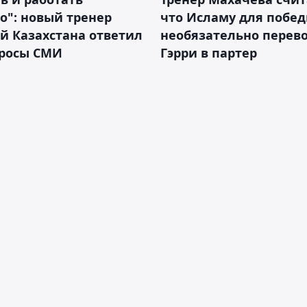
о": новый тренер
что Исламу для побе
й Казахстана ответил
необязательно перев
просы СМИ
Гэрри в партер