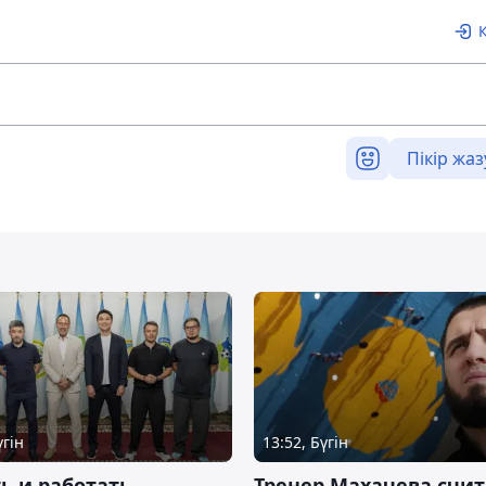
Пікір жаз
үгін
13:52, Бүгін
ь и работать
Тренер Махачева счит