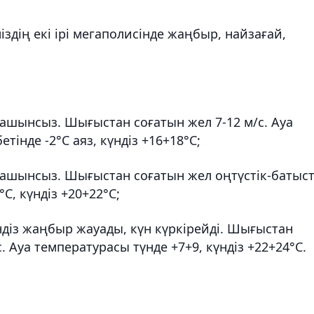
дің екі ірі мегаполисінде жаңбыр, найзағай,
ашынсыз. Шығыстан соғатын жел 7-12 м/с. Ауа
тінде -2°С аяз, күндіз +16+18°С;
шашынсыз. Шығыстан соғатын жел оңтүстік-батыс
С, күндіз +20+22°С;
ндіз жаңбыр жауады, күн күркірейді. Шығыстан
с. Ауа температурасы түнде +7+9, күндіз +22+24°C.