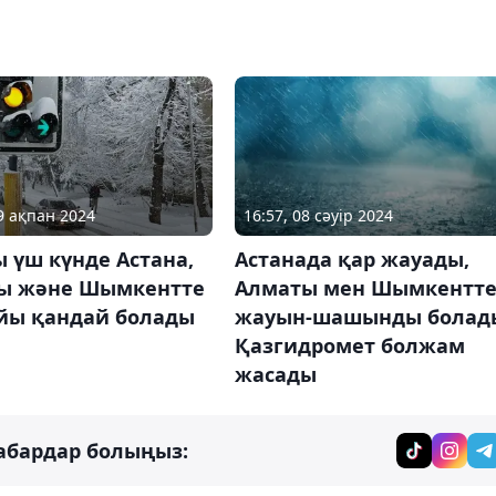
19 ақпан 2024
16:57, 08 сәуір 2024
 үш күнде Астана,
Астанада қар жауады,
ы және Шымкентте
Алматы мен Шымкентт
айы қандай болады
жауын-шашынды болад
Қазгидромет болжам
жасады
абардар болыңыз: