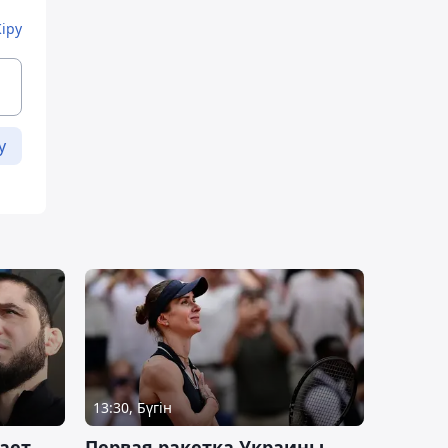
Кіру
у
13:30, Бүгін
ает,
Первая ракетка Украины