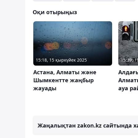
Оқи отырыңыз
15:18, 15 қыркүйек 2025
15:39, 
Астана, Алматы және
Алдағы
Шымкентте жаңбыр
Алмат
жауады
ауа р
Жаңалықтан zakon.kz сайтында х