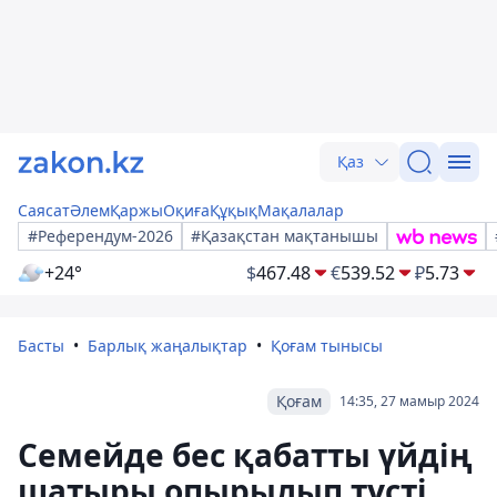
Қаз
Саясат
Әлем
Қаржы
Оқиға
Құқық
Мақалалар
#Референдум-2026
#Қазақстан мақтанышы
+24°
$
467.48
€
539.52
₽
5.73
Басты
Барлық жаңалықтар
Қоғам тынысы
Қоғам
14:35, 27 мамыр 2024
Семейде бес қабатты үйдің
шатыры опырылып түсті