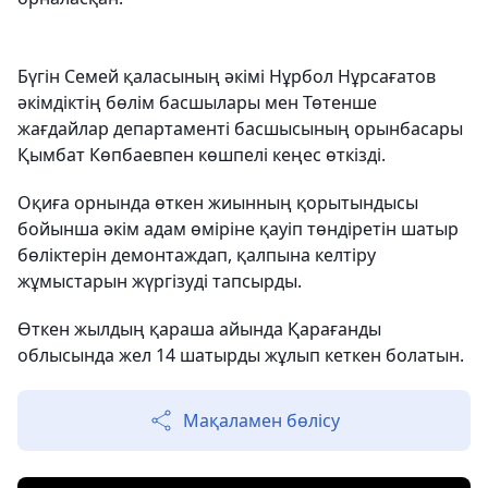
Бүгін Семей қаласының әкімі Нұрбол Нұрсағатов
әкімдіктің бөлім басшылары мен Төтенше
жағдайлар департаменті басшысының орынбасары
Қымбат Көпбаевпен көшпелі кеңес өткізді.
Оқиға орнында өткен жиынның қорытындысы
бойынша әкім адам өміріне қауіп төндіретін шатыр
бөліктерін демонтаждап, қалпына келтіру
жұмыстарын жүргізуді тапсырды.
Өткен жылдың қараша айында Қарағанды ​​
облысында жел 14 шатырды жұлып кеткен болатын.
Мақаламен бөлісу