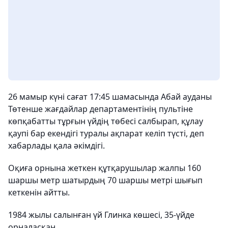
26 мамыр күні сағат 17:45 шамасында Абай ауданы
Төтенше жағдайлар департаментінің пультіне
көпқабатты тұрғын үйдің төбесі салбырап, құлау
қаупі бар екендігі туралы ақпарат келіп түсті, деп
хабарлады қала әкімдігі.
Оқиға орнына жеткен құтқарушылар жалпы 160
шаршы метр шатырдың 70 шаршы метрі шығып
кеткенін айтты.
1984 жылы салынған үй Глинка көшесі, 35-үйде
орналасқан.