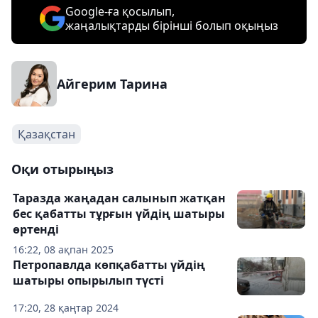
Google-ға қосылып,
жаңалықтарды бірінші болып оқыңыз
Айгерим Тарина
Қазақстан
Оқи отырыңыз
Таразда жаңадан салынып жатқан
бес қабатты тұрғын үйдің шатыры
өртенді
16:22, 08 ақпан 2025
Петропавлда көпқабатты үйдің
шатыры опырылып түсті
17:20, 28 қаңтар 2024