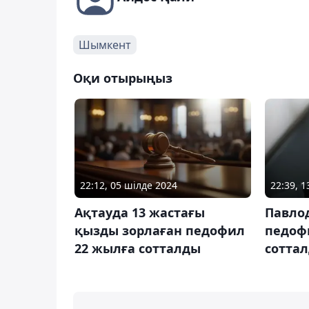
Шымкент
Оқи отырыңыз
22:12, 05 шілде 2024
22:39, 
Ақтауда 13 жастағы
Павло
қызды зорлаған педофил
педоф
22 жылға сотталды
сотта