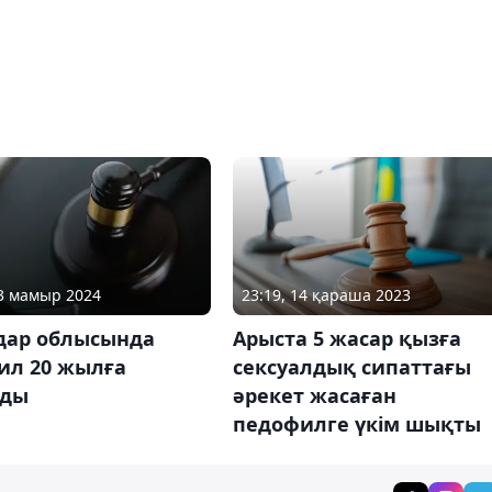
13 мамыр 2024
23:19, 14 қараша 2023
дар облысында
Арыста 5 жасар қызға
ил 20 жылға
сексуалдық сипаттағы
лды
әрекет жасаған
педофилге үкім шықты