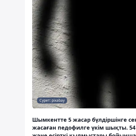
Сурет: pixabay
Шымкентте 5 жасар бүлдіршінге с
жасаған педофилге үкім шықты. 54 
және есірткі қылмыстары бойынша