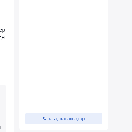
ер
ды
Барлық жаңалықтар
п