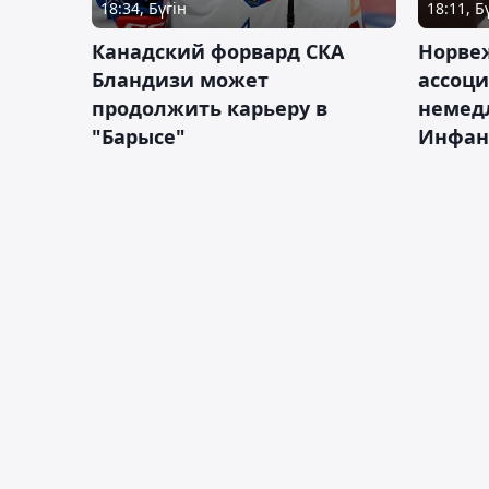
18:34, Бүгін
18:11, Б
Канадский форвард СКА
Норве
Бландизи может
ассоци
продолжить карьеру в
немед
"Барысе"
Инфан