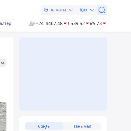
Алматы
Қаз
+24°
$
467.48
€
539.52
₽
5.73
алтері
ам
Соңғы
Танымал