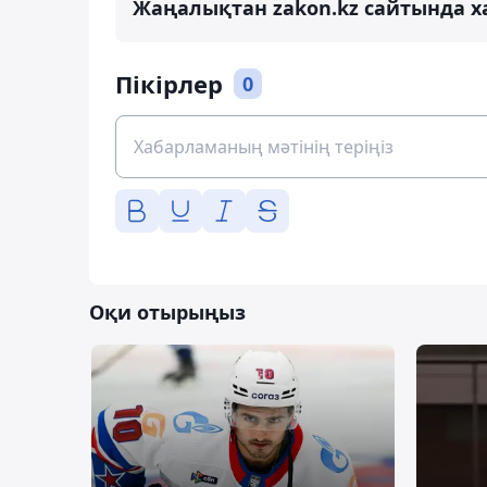
Жаңалықтан zakon.kz сайтында х
Пікірлер
0
Оқи отырыңыз