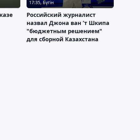
17:35, Бүгін
казе
Российский журналист
назвал Джона ван ’т Шкипа
"бюджетным решением"
для сборной Казахстана