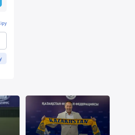
Кіру
у