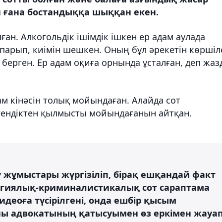
 ғана бостандыққа шыққан екен.
ан. Алкогольдік ішімдік ішкен ер адам аулада
парып, киімін шешкен. Оның бұл әрекетін көршіл
 берген. Ер адам оқиға орнында ұсталған, деп жаз
ам кінәсін толық мойындаған. Алайда сот
гендіктен қылмысты мойындағанын айтқан.
 жұмыстары жүргізіліп, бірақ ешқандай факт
огиялық-криминалистикалық сот сараптама
видеоға түсірілгені, онда ешбір қысым
оны адвокатының қатысуымен өз еркімен жауа