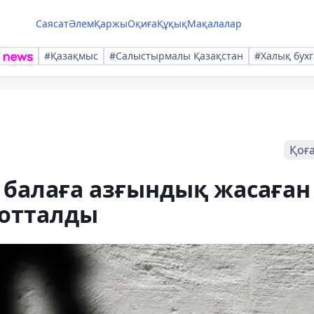
Саясат
Әлем
Қаржы
Оқиға
Құқық
Мақалалар
#Қазақмыс
#Салыстырмалы Қазақстан
#Халық бухг
Қоғ
 балаға азғындық жасаған
сотталды