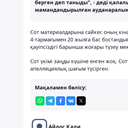
берген деп таныды", - деді қала
мамандандырылған ауданаралық 
Сот материалдарына сәйкес оның кінә
4-тармағымен 20 жылға бас бостанды
қауіпсіздігі барынша жоғары түзеу ме
Сот үкімі заңды күшіне енген жоқ. С
апелляциялық шағым түсірген.
Мақаламен бөлісу:
Айдос Қали