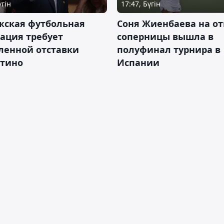
үгін
17:47, Бүгін
жская футбольная
Соня Жиенбаева на от
ация требует
соперницы вышла в
ленной отставки
полуфинал турнира в
тино
Испании