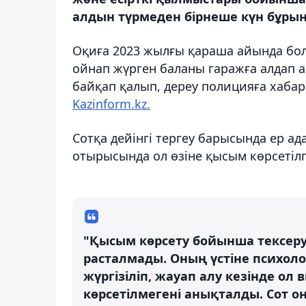
алдын түрмеден бірнеше күн бұрын
Оқиға 2023 жылғы қараша айында болғ
ойнап жүрген баланы гаражға алдап а
байқап қалып, дереу полицияға хабар
Kazinform.kz.
Сотқа дейінгі тергеу барысында ер ад
отырысында ол өзіне қысым көрсетіл
"Қысым көрсету бойынша тексеру
расталмады. Оның үстіне психол
жүргізіліп, жауап алу кезінде ол 
көрсетілмегені анықталды. Сот 