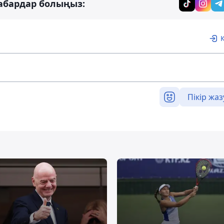
абардар болыңыз:
Пікір жаз