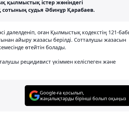
лық қылмыстық істер жөніндегі
сотының судья Әбинұр Қарабаев.
сі дәлелденіп, оған Қылмыстық кодекстің 121-ба
ғынан айыру жазасы берілді. Сотталушы жазасын
кемесінде өтейтін болады.
отталушы рецидивист үкіммен келіспеген және
Google-ға қосылып,
жаңалықтарды бірінші болып оқыңыз