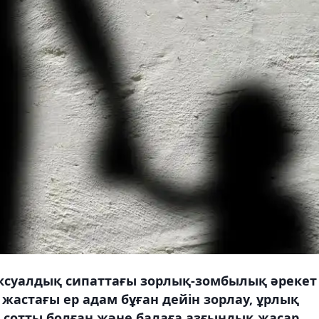
ексуалдық сипаттағы зорлық-зомбылық әрекет
жастағы ер адам бұған дейін зорлау, ұрлық
 сотты болған және балаға азғындық жасар