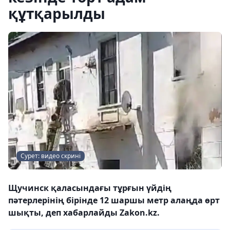
құтқарылды
Сурет: видео скрині
Щучинск қаласындағы тұрғын үйдің
пәтерлерінің бірінде 12 шаршы метр алаңда өрт
шықты, деп хабарлайды Zakon.kz.