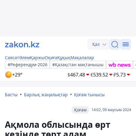
Қаз
Саясат
Әлем
Қаржы
Оқиға
Құқық
Мақалалар
#Референдум-2026
#Қазақстан мақтанышы
+29°
$
467.48
€
539.52
₽
5.73
Басты
Барлық жаңалықтар
Қоғам тынысы
Қоғам
14:02, 09 маусым 2024
Ақмола облысында өрт
кезінде төрт адам