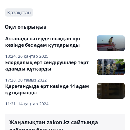
Қазақстан
Оқи отырыңыз
Астанада пәтерде шыққан өрт
кезінде бес адам құтқарылды
13:24, 26 қаңтар 2025
Елордалық өрт сөндірушілер төрт
адамды құтқарды
17:28, 30 тамыз 2022
Қарағандыда өрт кезінде 14 адам
құтқарылды
11:21, 14 қаңтар 2024
Жаңалықтан zakon.kz сайтында
хабардар болыңыз: