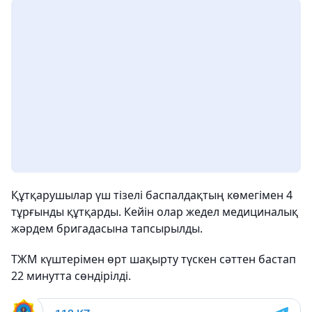
Құтқарушылар үш тізелі баспалдақтың көмегімен 4
тұрғынды құтқарды. Кейін олар жедел медициналық
жәрдем бригадасына тапсырылды.
ТЖМ күштерімен өрт шақырту түскен сәттен бастап
22 минутта сөндірілді.