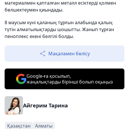
материалмен қапталған металл есіктерді қолмен
бөлшектеумен қиындады.
8 маусым күні қаланың тұрғын алабында қалың
түтін алматылықтарды шошытты. Жанып тұрған
пеноплекс екені белгілі болды.
Мақаламен бөлісу
Google-ға қосылып,
жаңалықтарды бірінші болып оқыңыз
Айгерим Тарина
Қазақстан
Алматы