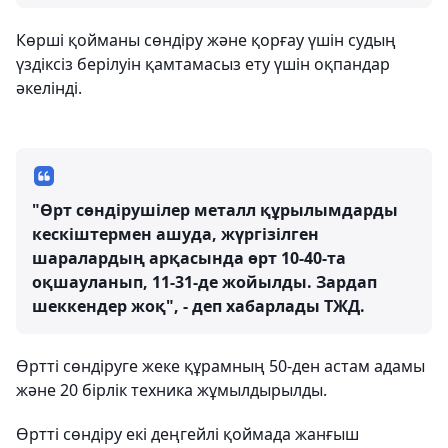
Көрші қойманы сөндіру және қорғау үшін судың
үздіксіз берілуін қамтамасыз ету үшін оқпандар
әкелінді.
"Өрт сөндірушілер металл құрылымдарды
кескіштермен ашуда, жүргізілген
шаралардың арқасында өрт 10-40-та
оқшауланып, 11-31-де жойылды. Зардап
шеккендер жоқ", - деп хабарлады ТЖД.
Өртті сөндіруге жеке құрамның 50-ден астам адамы
және 20 бірлік техника жұмылдырылды.
Өртті сөндіру екі деңгейлі қоймада жанғыш