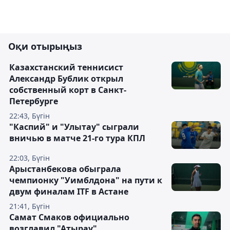
Оқи отырыңыз
Казахстанский теннисист
Александр Бублик открыл
собственный корт в Санкт-
Петербурге
22:43, Бүгін
"Каспий" и "Улытау" сыграли
вничью в матче 21-го тура КПЛ
22:03, Бүгін
Арыстанбекова обыграла
чемпионку "Уимблдона" на пути к
двум финалам ITF в Астане
21:41, Бүгін
Самат Смаков официально
возглавил "Атырау"