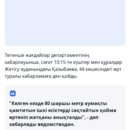
Төтенше жағдайлар департаментінің
хабарлауынша, сағат 10:15-те күштер мен құралдар
Жетісу ауданындағы Қазыбаева, 44 көшесіндегі өрт
туралы хабарламаға ден қойды.
"Келген кезде 80 шаршы метр аумақты
қамтитын ішкі есіктерді сақтайтын қойма
өртеніп жатқаны анықталды", - деп
хабарлады ведомстводан.