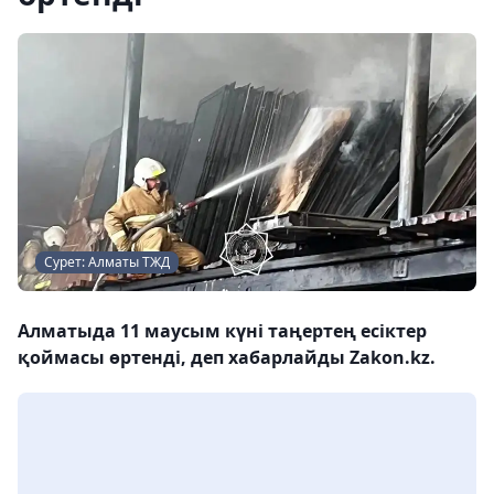
Сурет: Алматы ТЖД
Алматыда 11 маусым күні таңертең есіктер
қоймасы өртенді, деп хабарлайды Zakon.kz.