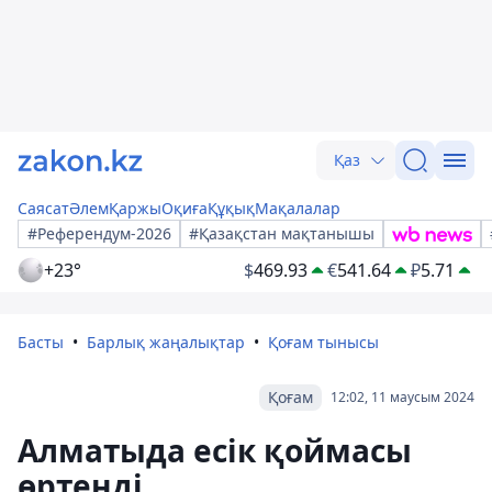
Қаз
Саясат
Әлем
Қаржы
Оқиға
Құқық
Мақалалар
#Референдум-2026
#Қазақстан мақтанышы
+23°
$
469.93
€
541.64
₽
5.71
Басты
Барлық жаңалықтар
Қоғам тынысы
Қоғам
12:02, 11 маусым 2024
Алматыда есік қоймасы
өртенді