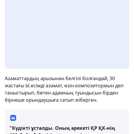
Азаматтардың арызынан белгілі болғандай, 30
жастағы Ы.есімді азамат, өзін композитормын деп
таныстырып, бөтен адамның туындысын бірден
бірнеше орындаушыға сатып жіберген.
"Күдікті ұсталды. Оның әрекеті ҚР ҚК-нің