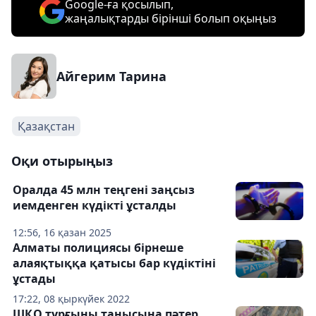
Google-ға қосылып,
жаңалықтарды бірінші болып оқыңыз
Айгерим Тарина
Қазақстан
Оқи отырыңыз
Оралда 45 млн теңгені заңсыз
иемденген күдікті ұсталды
12:56, 16 қазан 2025
Алматы полициясы бірнеше
алаяқтыққа қатысы бар күдіктіні
ұстады
17:22, 08 қыркүйек 2022
ШҚО тұрғыны танысына пәтер