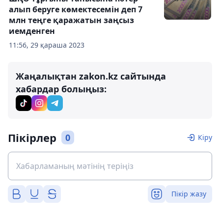
алып беруге көмектесемін деп 7
млн теңге қаражатын заңсыз
иемденген
11:56, 29 қараша 2023
Жаңалықтан zakon.kz сайтында
хабардар болыңыз:
Пікірлер
0
Кіру
Пікір жазу