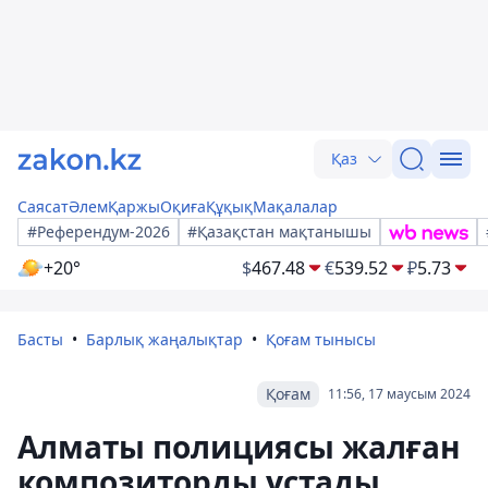
Қаз
Саясат
Әлем
Қаржы
Оқиға
Құқық
Мақалалар
#Референдум-2026
#Қазақстан мақтанышы
+20°
$
467.48
€
539.52
₽
5.73
Басты
Барлық жаңалықтар
Қоғам тынысы
Қоғам
11:56, 17 маусым 2024
Алматы полициясы жалған
композиторды ұстады