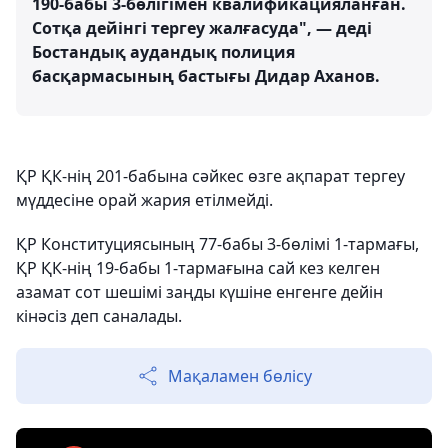
190-бабы 3-бөлігімен квалификацияланған.
Сотқа дейінгі тергеу жалғасуда", — деді
Бостандық аудандық полиция
басқармасының бастығы Дидар Аханов.
ҚР ҚК-нің 201-бабына сәйкес өзге ақпарат тергеу
мүддесіне орай жария етілмейді.
ҚР Конституциясының 77-бабы 3-бөлімі 1-тармағы,
ҚР ҚК-нің 19-бабы 1-тармағына сай кез келген
азамат сот шешімі заңды күшіне енгенге дейін
кінәсіз деп саналады.
Мақаламен бөлісу