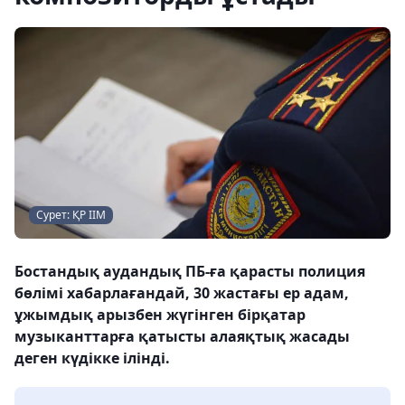
Сурет: ҚР ІІМ
Бостандық аудандық ПБ-ға қарасты полиция
бөлімі хабарлағандай, 30 жастағы ер адам,
ұжымдық арызбен жүгінген бірқатар
музыканттарға қатысты алаяқтық жасады
деген күдікке ілінді.