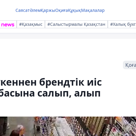
Саясат
Әлем
Қаржы
Оқиға
Құқық
Мақалалар
#Қазақмыс
#Салыстырмалы Қазақстан
#Халық бухг
Қоғ
кеннен брендтік иіс
басына салып, алып