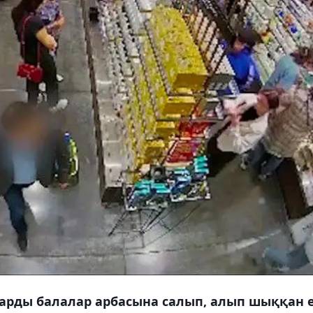
уларды балалар арбасына салып, алып шыққан 