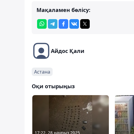
Мақаламен бөлісу:
Айдос Қали
Астана
Оқи отырыңыз
17:22, 28 наурыз 2025