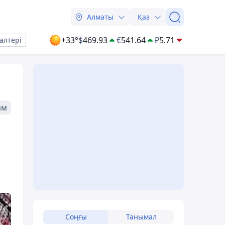
Алматы
Қаз
+33°
$
469.93
€
541.64
₽
5.71
алтері
ам
Соңғы
Танымал