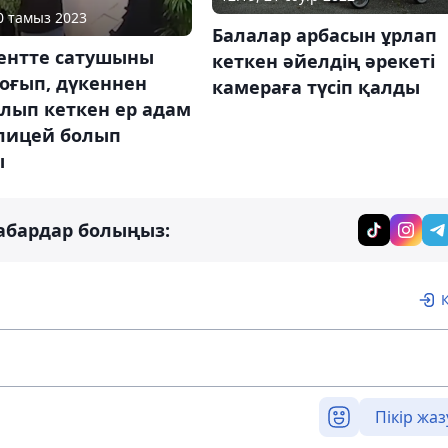
10 тамыз 2023
Балалар арбасын ұрлап
нтте сатушыны
кеткен әйелдің әрекеті
оғып, дүкеннен
камераға түсіп қалды
алып кеткен ер адам
олицей болып
ы
абардар болыңыз:
Пікір жаз