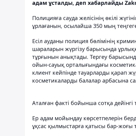
адам ұсталды, деп хабарлайды Zako
Полицияға сауда желісінің өкілі жүгіні
ұрлағанын, осылайша 350 мың теңгег
Есіл ауданы полиция бөлімінің кримин
шараларын жүргізу барысында ұрлыққа
тұрғынын анықтады. Тергеу барысында
ойын-сауық орталығындағы косметика 
клиент кейпінде тауарларды қарап жүрі
косметикаларды балалар арбасына са
Аталған факті бойынша сотқа дейінгі 
Ер адам мойындау көрсетпелерін берд
ұқсас қылмыстарға қатысы бар-жоғы т