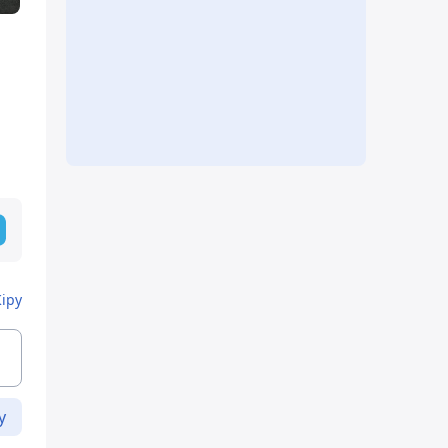
Кіру
у