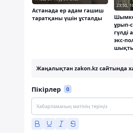
23:50, 
Астанада ер адам гашиш
Шымке
таратқаны үшін ұсталды
ұрып-с
гүлді 
экс-п
шықт
Жаңалықтан zakon.kz сайтында х
Пікірлер
0