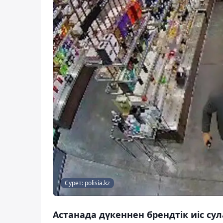
Сурет: polisia.kz
Астанада дүкеннен брендтік иіс с