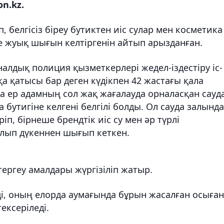
n.kz.
п, белгісіз біреу бутиктен иіс сулар мен косметика
е жуық шығын келтіргенін айтып арызданған.
алдық полиция қызметкерлері жедел-іздестіру іс-
 қатысы бар деген күдікпен 42 жастағы қала
 ер адамның сол жақ жағалауда орналасқан сауд
бутигіне келгені белгілі болды. Ол сауда залында
п, бірнеше брендтік иіс су мен әр түрлі
лып дүкеннен шығып кеткен.
тергеу амалдары жүргізіліп жатыр.
і, оның елорда аумағында бұрын жасалған осыған
ексеріледі.