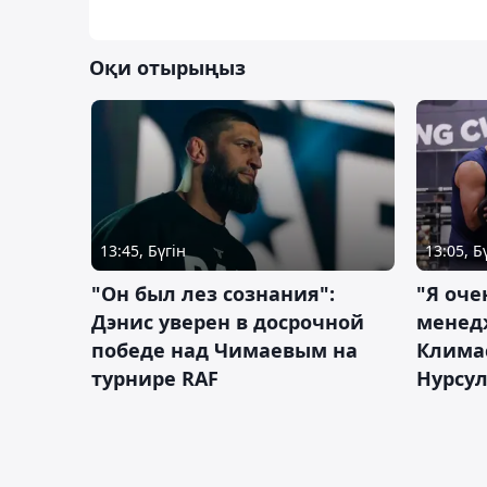
Оқи отырыңыз
13:45, Бүгін
13:05, Б
"Он был лез сознания":
"Я оче
Дэнис уверен в досрочной
менед
победе над Чимаевым на
Климас
турнире RAF
Нурсу