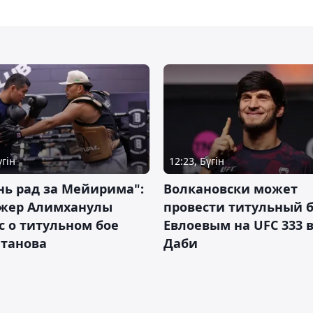
үгін
12:23, Бүгін
нь рад за Мейирима":
Волкановски может
жер Алимханулы
провести титульный б
 о титульном бое
Евлоевым на UFC 333 в
лтанова
Даби