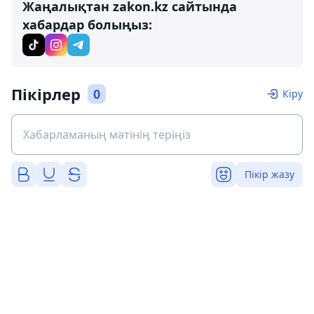
Жаңалықтан zakon.kz сайтында
хабардар болыңыз:
Пікірлер
0
Кіру
Пікір жазу