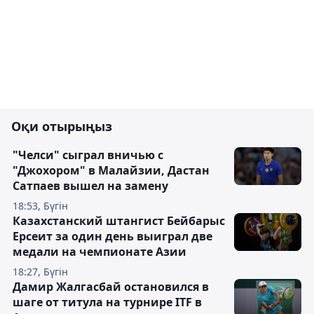
Оқи отырыңыз
"Челси" сыграл вничью с
"Джохором" в Малайзии, Дастан
Сатпаев вышел на замену
18:53, Бүгін
Казахстанский штангист Бейбарыс
Ерсеит за один день выиграл две
медали на чемпионате Азии
18:27, Бүгін
Дамир Жалгасбай остановился в
шаге от титула на турнире ITF в