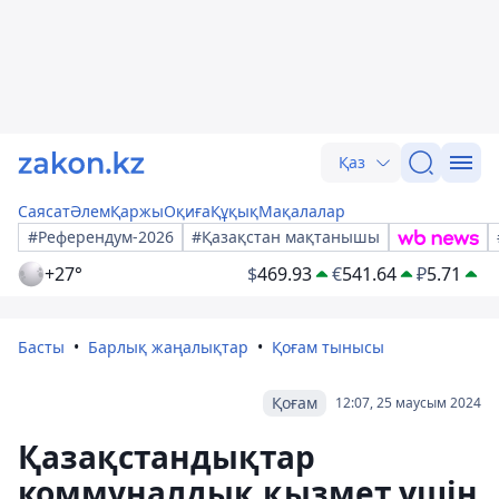
Қаз
Саясат
Әлем
Қаржы
Оқиға
Құқық
Мақалалар
#Референдум-2026
#Қазақстан мақтанышы
+27°
$
469.93
€
541.64
₽
5.71
Басты
Барлық жаңалықтар
Қоғам тынысы
Қоғам
12:07, 25 маусым 2024
Қазақстандықтар
коммуналдық қызмет үшін