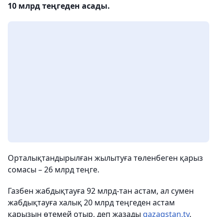
10 млрд теңгеден асады.
Орталықтандырылған жылытуға төленбеген қарыз
сомасы – 26 млрд теңге.
Газбен жабдықтауға 92 млрд-тан астам, ал сумен
жабдықтауға халық 20 млрд теңгеден астам
қарызын өтемей отыр, деп жазады
qazaqstan.tv
.