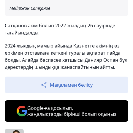
Мейіржан Сатқанов
Сатқанов әкім болып 2022 жылдың 26 ​​сәуірінде
тағайындалды.
2024 жылдың мамыр айында Қазнетте әкімнің өз
еркімен отставкаға кеткені туралы ақпарат пайда
болды. Алайда баспасөз хатшысы Данияр Оспан бұл
деректердің шындыққа жанаспайтынын айтты.
Мақаламен бөлісу
Google-ға қосылып,
жаңалықтарды бірінші болып оқыңыз