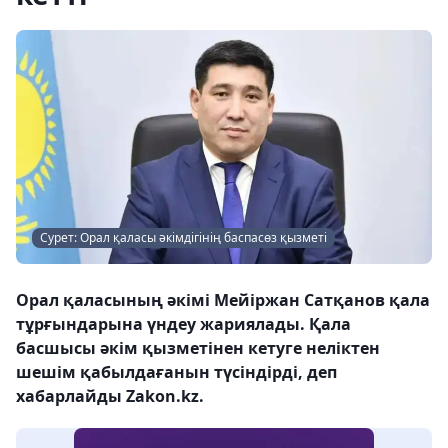
Сурет: Орал қаласы әкімдігінің баспасөз қызметі
Орал қаласының әкімі Мейіржан Сатқанов қала
тұрғындарына үндеу жариялады. Қала
басшысы әкім қызметінен кетуге неліктен
шешім қабылдағанын түсіндірді, деп
хабарлайды Zakon.kz.