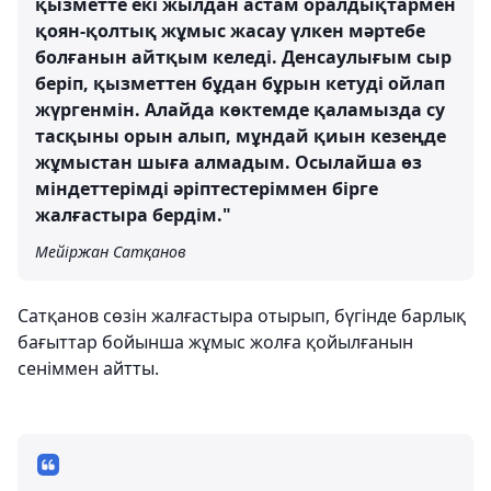
қызметте екі жылдан астам оралдықтармен
қоян-қолтық жұмыс жасау үлкен мәртебе
болғанын айтқым келеді. Денсаулығым сыр
беріп, қызметтен бұдан бұрын кетуді ойлап
жүргенмін. Алайда көктемде қаламызда су
тасқыны орын алып, мұндай қиын кезеңде
жұмыстан шыға алмадым. Осылайша өз
міндеттерімді әріптестеріммен бірге
жалғастыра бердім."
Мейіржан Сатқанов
Сатқанов сөзін жалғастыра отырып, бүгінде барлық
бағыттар бойынша жұмыс жолға қойылғанын
сеніммен айтты.