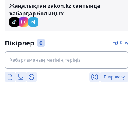
Жаңалықтан zakon.kz сайтында
хабардар болыңыз:
Пікірлер
0
Кіру
Пікір жазу