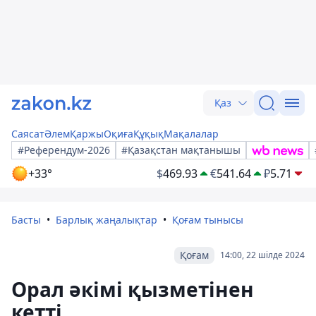
Қаз
Саясат
Әлем
Қаржы
Оқиға
Құқық
Мақалалар
#Референдум-2026
#Қазақстан мақтанышы
+33°
$
469.93
€
541.64
₽
5.71
Басты
Барлық жаңалықтар
Қоғам тынысы
Қоғам
14:00, 22 шілде 2024
Орал әкімі қызметінен
кетті