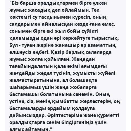
"Біз барша оралдықтармен бірге үлкен
жұмыс жасадық деп ойлаймын. Тек
көктемгі су тасқынымен күресіп, оның
салдарымен айналысқан кезде ғана емес,
сонымен бірге екі жыл бойы сүйікті
қаламызды одан әрі көркейтуге тырыстық.
Бұл - туған жеріне жанашыр әр азаматтың
өлшеусіз еңбегі. Қазір барлық салаларда
жұмыс жолға қойылған. Жаңадан
тағайындалатын қала әкімі ағымдағы
жағдайды жедел түсініп, жұмысты жүйелі
жалғастыратынына, ал болашақта
шаһарымыз үшін жаңа жобаларға
бастамашы болатынына сенемін. Оның
үстіне, сіз, менің қымбатты жерлестерім, оң
бастамаларды әрдайым қолдауға
дайынсыздар. Әріптестеріме және құрметті
оралдықтарға сенім білдіргеніңіз үшін
алғыс айтамын."