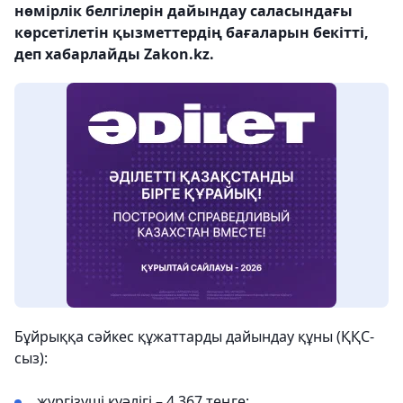
нөмірлік белгілерін дайындау саласындағы
көрсетілетін қызметтердің бағаларын бекітті,
деп хабарлайды Zakon.kz.
Бұйрыққа сәйкес құжаттарды дайындау құны (ҚҚС-
сыз):
жүргізуші куәлігі – 4 367 теңге;