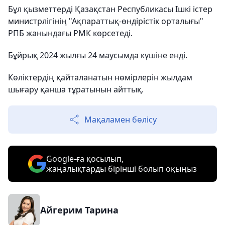
Бұл қызметтерді Қазақстан Республикасы Ішкі істер
министрлігінің "Ақпараттық-өндірістік орталығы"
РПБ жанындағы РМК көрсетеді.
Бұйрық 2024 жылғы 24 маусымда күшіне енді.
Көліктердің қайталанатын нөмірлерін жылдам
шығару қанша тұратынын айттық.
Мақаламен бөлісу
Google-ға қосылып,
жаңалықтарды бірінші болып оқыңыз
Айгерим Тарина