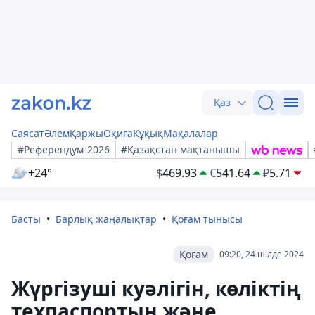
Қаз
Саясат
Әлем
Қаржы
Оқиға
Құқық
Мақалалар
#Референдум-2026
#Қазақстан мақтанышы
+24°
$
469.93
€
541.64
₽
5.71
Басты
Барлық жаңалықтар
Қоғам тынысы
Қоғам
09:20, 24 шілде 2024
Жүргізуші куәлігін, көліктің
техпаспортын және