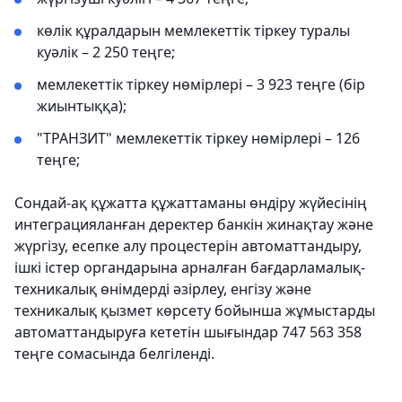
көлік құралдарын мемлекеттік тіркеу туралы
куәлік – 2 250 теңге;
мемлекеттік тіркеу нөмірлері – 3 923 теңге (бір
жиынтыққа);
"ТРАНЗИТ" мемлекеттік тіркеу нөмірлері – 126
теңге;
Сондай-ақ құжатта құжаттаманы өндіру жүйесінің
интеграцияланған деректер банкін жинақтау және
жүргізу, есепке алу процестерін автоматтандыру,
ішкі істер органдарына арналған бағдарламалық-
техникалық өнімдерді әзірлеу, енгізу және
техникалық қызмет көрсету бойынша жұмыстарды
автоматтандыруға кететін шығындар 747 563 358
теңге сомасында белгіленді.