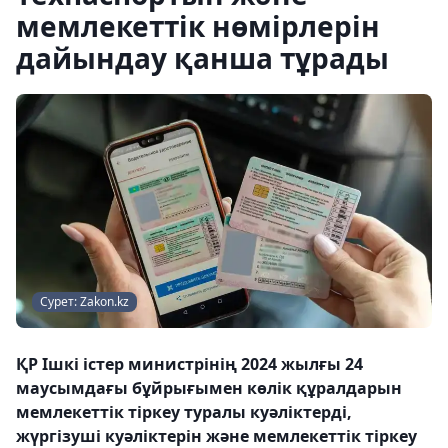
мемлекеттік нөмірлерін
дайындау қанша тұрады
Сурет: Zakon.kz
ҚР Ішкі істер министрінің 2024 жылғы 24
маусымдағы бұйрығымен көлік құралдарын
мемлекеттік тіркеу туралы куәліктерді,
жүргізуші куәліктерін және мемлекеттік тіркеу