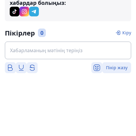
хабардар болыңыз:
Пікірлер
0
Кіру
Пікір жазу