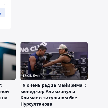
у
13:05, Бүгін
:
"Я очень рад за Мейирима":
чной
менеджер Алимханулы
 на
Климас о титульном бое
Нурсултанова