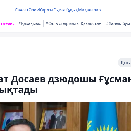
Саясат
Әлем
Қаржы
Оқиға
Құқық
Мақалалар
#Қазақмыс
#Салыстырмалы Қазақстан
#Халық бухг
Қоғ
лат Досаев дзюдошы Ғұсма
тықтады