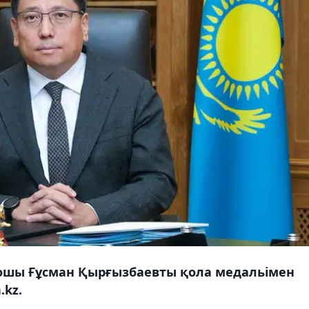
дошы Ғұсман Қырғызбаевты қола медальімен
.kz.