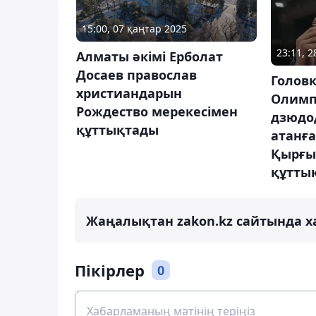
15:00, 07 қаңтар 2025
23:11, 
Алматы әкімі Ерболат
Досаев православ
Голов
христиандарын
Олимп
Рождество мерекесімен
дзюдо
құттықтады
атанға
Қырғы
құтты
Жаңалықтан zakon.kz сайтында х
Пікірлер
0