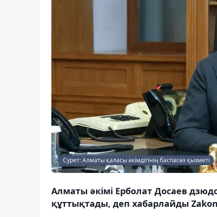
Сурет: Алматы қаласы әкімдігінің баспасөз қызметі
Алматы әкімі Ерболат Досаев дзю
құттықтады, деп хабарлайды Zakon