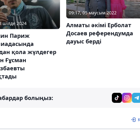
09:17, 05 маусым 2022
28 шілде 2024
Алматы әкімі Ерболат
Досаев референдумда
кин Париж
дауыс берді
иадасында
дан қола жүлдегер
н Ғұсман
збаевты
қтады
абардар болыңыз: