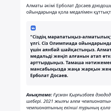
Алматы әкімі Ерболат Досаев дзюдо
ойындарында қола медалімен құттықт
"Сіздің марапатыңыз-алматылық
үлгі. Сіз Олимпиада ойындарында
үшін аянбай шайқастыңыз. Алма
медальді жеңіп алғанын атап өтк
арттырдыңыз. Тамаша нәтижемен
мансабыңызда жаңа жарқын жеңіст
Ерболат Досаев.
Анықтама:
Ғұсман Қырғызбаев дзюдод
шебері. 2021 жылғы әлем чемпионатыны
чемпионатының екінші турының қола ж