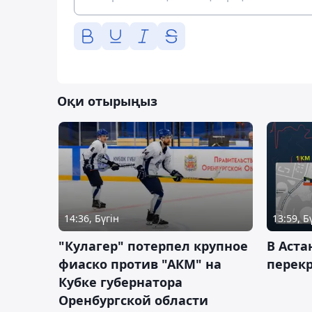
Оқи отырыңыз
14:36, Бүгін
13:59, Б
"Кулагер" потерпел крупное
В Аста
фиаско против "АКМ" на
перек
Кубке губернатора
Оренбургской области