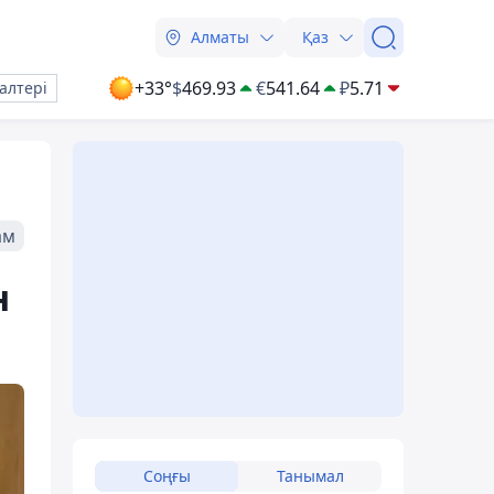
Алматы
Қаз
+33°
$
469.93
€
541.64
₽
5.71
алтері
ам
н
Соңғы
Танымал