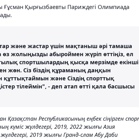
шы Ғұсман Қырғызбаевты Париждегі Олимпиада
ады.
тар және жастар үшін мақтаныш әрі тамаша
 өз жолыңызды абыроймен жүріп өттіңіз, ел
тылық спортшылардың қысқа мерзімде екінші
ен жөн. Сіз біздің құраманың даңқын
 құттықтаймын және Сіздің спорттық
ер тілеймін", - деп атап өтті қала басшысы
ан Қазақстан Республикасының еңбек сіңірген спо
ң күміс жүлдегері, 2019, 2022 жылғы Азия
үлдегері, 2019 жылғы Гранд-слам Абу Даби