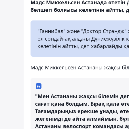
Мадс Миккельсен Астанада өтетін
бөлшегі болғысы келетінін айтты, 
"Ганнибал" және "Доктор Стрэндж"
ол сондай-ақ алдағы Дүниежүзілік
келетінін айтты, деп хабарлайды қа
Мадс Миккельсен Астананы жақсы білм
"Мен Астананы жақсы білемін деп
сағат қана болдым. Бірақ қала өт
Тағамдарыңыз ерекше ұнады, өте 
жегенімді де айта алмаймын, бұл
Астананы велоспорт командасы ар