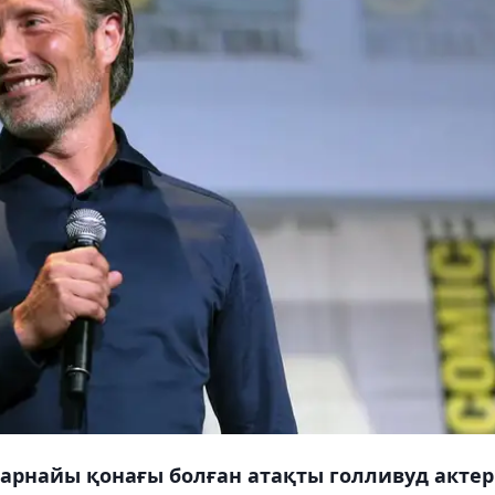
 арнайы қонағы болған атақты голливуд актер