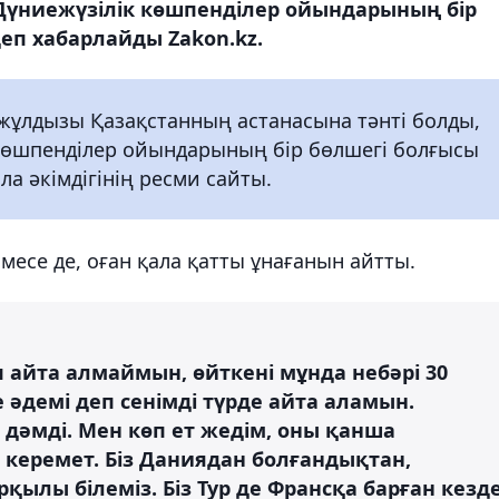
 Дүниежүзілік көшпенділер ойындарының бір
деп хабарлайды Zakon.kz.
 жұлдызы Қазақстанның астанасына тәнті болды,
 көшпенділер ойындарының бір бөлшегі болғысы
ла әкімдігінің ресми сайты.
есе де, оған қала қатты ұнағанын айтты.
 айта алмаймын, өйткені мұнда небәрі 30
е әдемі деп сенімді түрде айта аламын.
дәмді. Мен көп ет жедім, оны қанша
 керемет. Біз Даниядан болғандықтан,
қылы білеміз. Біз Тур де Франсқа барған кезд