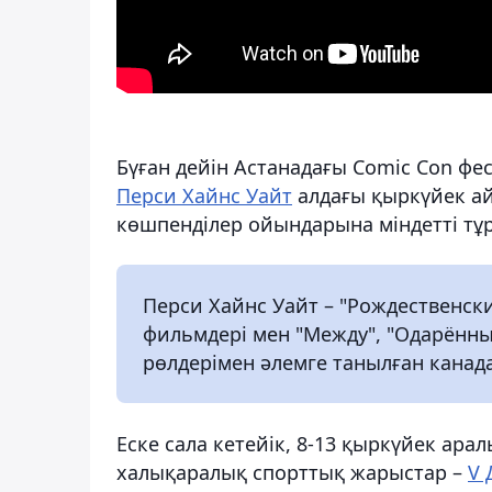
Бүған дейін Астанадағы Comic Con фес
Перси Хайнс Уайт
алдағы қыркүйек ай
көшпенділер ойындарына міндетті тұ
Перси Хайнс Уайт – "Рождественск
фильмдері мен "Между", "Одарённы
рөлдерімен әлемге танылған канад
Еске сала кетейік, 8-13 қыркүйек ар
халықаралық спорттық жарыстар –
V 