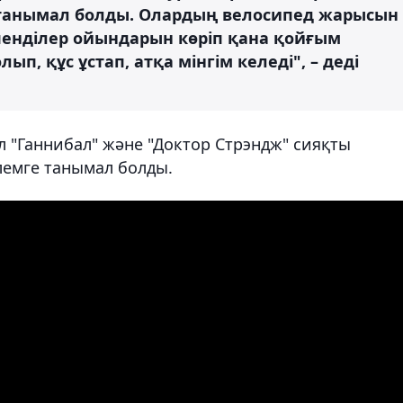
 танымал болды. Олардың велосипед жарысын
шпенділер ойындарын көріп қана қойғым
ып, құс ұстап, атқа мінгім келеді", – деді
ол "Ганнибал" және "Доктор Стрэндж" сияқты
лемге танымал болды.