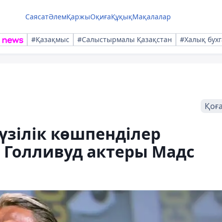
Саясат
Әлем
Қаржы
Оқиға
Құқық
Мақалалар
#Қазақмыс
#Салыстырмалы Қазақстан
#Халық бухг
Қоғ
үзілік көшпенділер
 Голливуд актеры Мадс