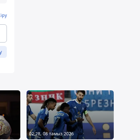
Кіру
у
02:28, 08 тамыз 2026