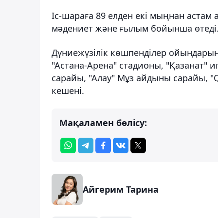
Іс-шараға 89 елден екі мыңнан астам 
мәдениет және ғылым бойынша өтеді
Дүниежүзілік көшпенділер ойындары
"Астана-Арена" стадионы, "Қазанат" 
сарайы, "Алау" Мұз айдыны сарайы, "Q
кешені.
Мақаламен бөлісу:
Айгерим Тарина