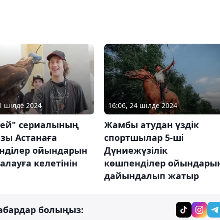
31 шілде 2024
16:06, 24 шілде 2024
дей" сериалының
Жамбы атудан үздік
зы Астанаға
спортшылар 5-ші
нділер ойындарын
Дүниежүзілік
лауға келетінін
көшпенділер ойындары
дайындалып жатыр
абардар болыңыз: