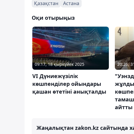
Қазақстан
Астана
Оқи отырыңыз
09:17, 18 қыркүйек 2025
20:26, 
VI Дүниежүзілік
"Уэнз
көшпенділер ойындары
жұлды
қашан өтетіні анықталды
көшпе
тамаша
айтты
Жаңалықтан zakon.kz сайтында х