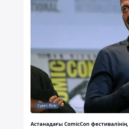
Сурет: flickr
Астанадағы ComicCon фестивалінің