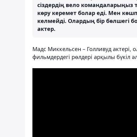
сіздердің вело командаларыңыз
көру керемет болар еді. Мен кө
келмейді. Олардың бір бөлшегі бол
актер.
Мадс Миккельсен – Голливуд актері, 
фильмдердегі рөлдері арқылы бүкіл ә