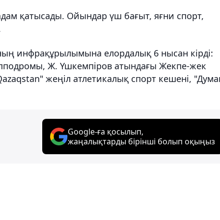
адам қатысады. Ойындар үш бағыт, яғни спорт,
.
ның инфрақұрылымына елордалық 6 нысан кірді:
ипподромы, Ж. Үшкемпіров атындағы Жекпе-жек
azaqstan" жеңіл атлетикалық спорт кешені, "Дума
Google-ға қосылып,
жаңалықтарды бірінші болып оқыңыз