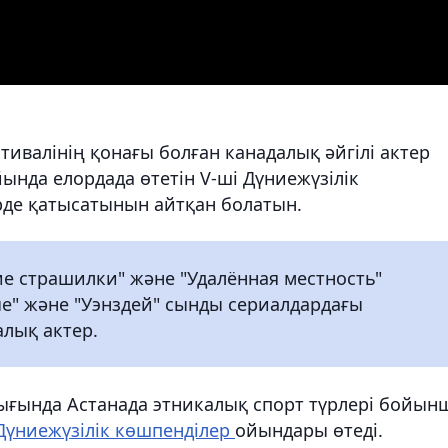
тивалінің қонағы болған канадалық әйгілі актер
ында елордада өтетін V-ші Дүниежүзілік
рде қатысатынын айтқан болатын.
ие страшилки" және "Удалённая местность"
е" және "Уэнздей" сынды сериалдардағы
алық актер.
алығында Астанада этникалық спорт түрлері бойын
Дүниежүзілік көшпенділер
ойындары өтеді.