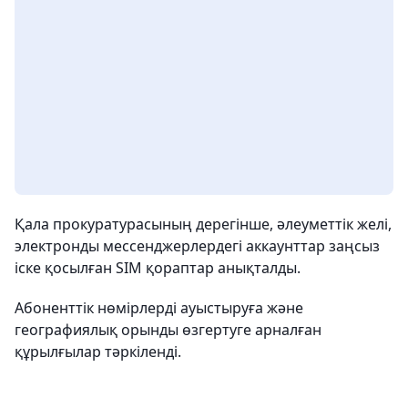
Қала прокуратурасының дерегінше, әлеуметтік желі,
электронды мессенджерлердегі аккаунттар заңсыз
іске қосылған SIM қораптар анықталды.
Абоненттік нөмірлерді ауыстыруға және
географиялық орынды өзгертуге арналған
құрылғылар тәркіленді.