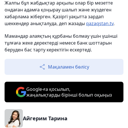
Жалпы бұл жабдықтар арқылы олар бір мезетте
ондаған адамға қоңырау шалып және жүздеген
хабарлама жіберген. Қазіргі уақытта зардап
шеккендер анықталуда, деп жазады
qazaqstan.tv
.
Мамандар алаяқтың құрбаны болмау үшін үшінші
тұлғаға жеке деректерді немесе банк шоттарын
беруден бас тарту керектігін ескертеді.
Мақаламен бөлісу
Google-ға қосылып,
жаңалықтарды бірінші болып оқыңыз
Айгерим Тарина