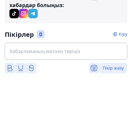
хабардар болыңыз:
Пікірлер
0
Кіру
Пікір жазу