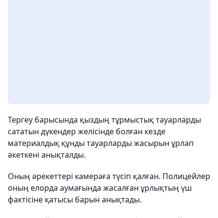
Тергеу барысында қыздың тұрмыстық тауарларды
сататын дүкендер желісінде болған кезде
материалдық құнды тауарларды жасырын ұрлап
әкеткені анықталды.
Оның әрекеттері камераға түсіп қалған. Полицейлер
оның елорда аумағында жасалған ұрлықтың үш
фактісіне қатысы барын анықтады.