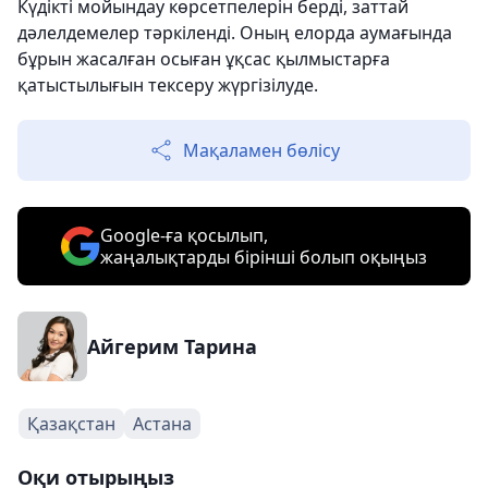
Күдікті мойындау көрсетпелерін берді, заттай
дәлелдемелер тәркіленді. Оның елорда аумағында
бұрын жасалған осыған ұқсас қылмыстарға
қатыстылығын тексеру жүргізілуде.
Мақаламен бөлісу
Google-ға қосылып,
жаңалықтарды бірінші болып оқыңыз
Айгерим Тарина
Қазақстан
Астана
Оқи отырыңыз