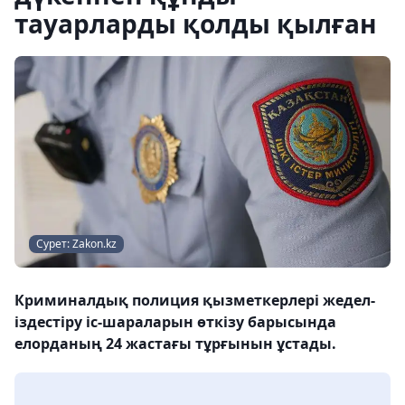
тауарларды қолды қылған
Сурет: Zakon.kz
Криминалдық полиция қызметкерлері жедел-
іздестіру іс-шараларын өткізу барысында
елорданың 24 жастағы тұрғынын ұстады.