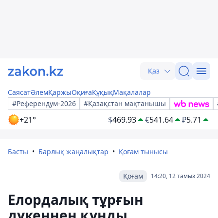
Қаз
Саясат
Әлем
Қаржы
Оқиға
Құқық
Мақалалар
#Референдум-2026
#Қазақстан мақтанышы
+21°
$
469.93
€
541.64
₽
5.71
Басты
Барлық жаңалықтар
Қоғам тынысы
Қоғам
14:20, 12 тамыз 2024
Елордалық тұрғын
дүкеннен құнды