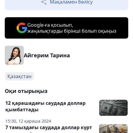
Мақаламен бөлісу
Google-ға қосылып,
жаңалықтарды бірінші болып оқыңыз
Айгерим Тарина
Қазақстан
Оқи отырыңыз
12 қарашадағы саудада доллар
қымбаттады
15:30, 12 қараша 2024
7 тамыздағы саудада доллар күрт