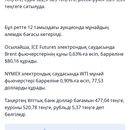
теңгеге сатылуда.
Бұл ретте 12 тамыздағы аукционда мұнайдың
әлемдік бағасы көтерілді.
Осылайша, ICE Futures электрондық саудасында
Brent фьючерстерінің құны 0,63%-ға өсіп, барреліне
$80,16 құрады.
NYMEX электрондық саудасында WTI мұнай
фьючерстері барреліне 0,90%-ға өсіп, 77,53
долларды құрады.
Таңертең Ұлттық банк доллар бағамын 477,04 теңге,
еуроны 520,78 теңге, рубльді 5,37 теңге деп
белгіледі.