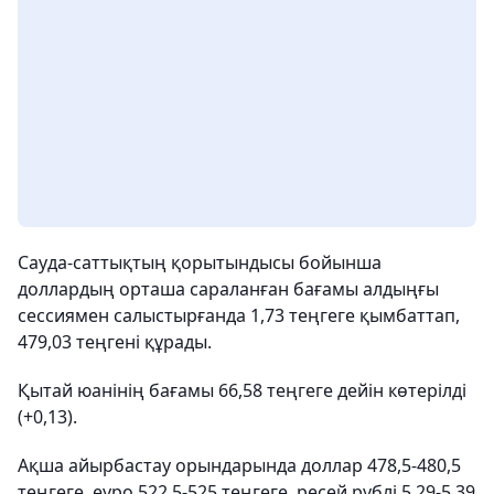
Сауда-саттықтың қорытындысы бойынша
доллардың орташа сараланған бағамы алдыңғы
сессиямен салыстырғанда 1,73 теңгеге қымбаттап,
479,03 теңгені құрады.
Қытай юанінің бағамы 66,58 теңгеге дейін көтерілді
(+0,13).
Ақша айырбастау орындарында доллар 478,5-480,5
теңгеге, еуро 522,5-525 теңгеге, ресей рублі 5,29-5,39