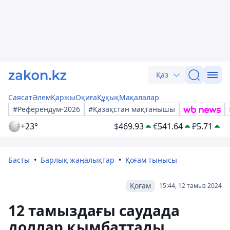
Қаз
Саясат
Әлем
Қаржы
Оқиға
Құқық
Мақалалар
#Референдум-2026
#Қазақстан мақтанышы
+23°
$
469.93
€
541.64
₽
5.71
Басты
Барлық жаңалықтар
Қоғам тынысы
Қоғам
15:44, 12 тамыз 2024
12 тамыздағы саудада
доллар қымбаттады