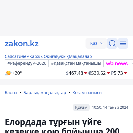
Қаз
Саясат
Әлем
Қаржы
Оқиға
Құқық
Мақалалар
#Референдум-2026
#Қазақстан мақтанышы
+20°
$
467.48
€
539.52
₽
5.73
Басты
Барлық жаңалықтар
Қоғам тынысы
Қоғам
10:50, 14 тамыз 2024
Елордада тұрғын үйге
кезекке қою бойынша 200