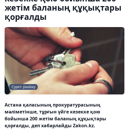
жетім баланың құқықтары
қорғалды
Сурет: pixabay
Астана қаласының прокуратурасының
мәліметінше, тұрғын үйге кезекке қою
бойынша 200 жетім баланың құқықтары
қорғалды, деп хабарлайды Zakon.kz.