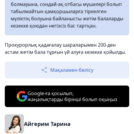
болмауына, сондай-ақ отбасы мүшелері болып
табылмайтын қамқоршыларға тіркелген
мүліктің болуына байланысты жетім балаларды
кезекке қоюдан негізсіз бас тартқан.
Прокурорлық қадағалау шараларымен 200-ден
астам жетім бала тұрғын үй алуға кезекке қойылды.
Мақаламен бөлісу
Google-ға қосылып,
жаңалықтарды бірінші болып оқыңыз
Айгерим Тарина