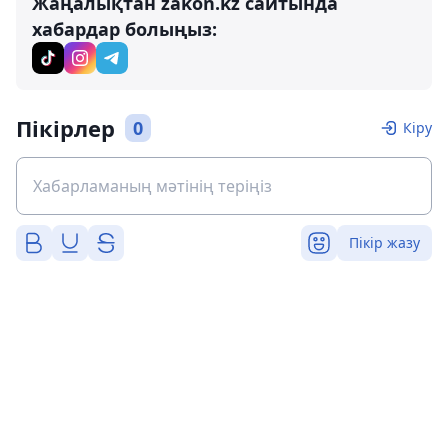
Жаңалықтан zakon.kz сайтында
хабардар болыңыз:
Пікірлер
0
Кіру
Пікір жазу