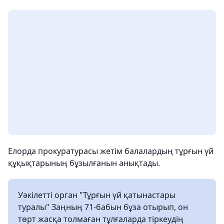
Елорда прокуратурасы жетім балалардың тұрғын үй
құқықтарының бұзылғанын анықтады.
Уәкілетті орган "Тұрғын үй қатынастары
туралы" Заңның 71-бабын бұза отырып, он
төрт жасқа толмаған тұлғаларда тіркеудің