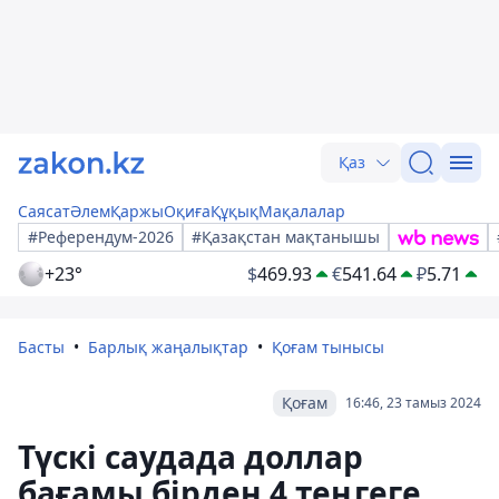
Қаз
Саясат
Әлем
Қаржы
Оқиға
Құқық
Мақалалар
#Референдум-2026
#Қазақстан мақтанышы
+23°
$
469.93
€
541.64
₽
5.71
Басты
Барлық жаңалықтар
Қоғам тынысы
Қоғам
16:46, 23 тамыз 2024
Түскі саудада доллар
бағамы бірден 4 теңгеге