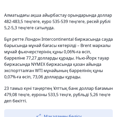
Алматыдағы ақша айырбастау орындарында доллар
482-483,5 теңгеге, еуро 535-539 теңгеге, ресей рублі
5,2-5,3 теңгеге сатылуда.
Бұл ретте Лондон Intercontinental биржасында сауда
барысында мұнай бағасы көтерілді – Brent маркалы
мұнай фьючерстерінің құны 0,06%-ға өсіп,
барреліне 77,27 долларды құрады. Нью-Йорк тауар
биржасында NYMEX биржасында қазан айында
экспортталған WTI мұнайының баррелінің құны
0,07%-ға өсіп, 73,06 долларды құрады.
23 тамыз күні таңертең Ұлттық банк доллар бағамын
479,08 теңге, еуроны 533,5 теңге, рубльді 5,26 теңге
деп бекітті.
Мақаламен бөлісу