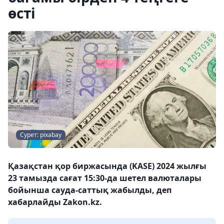
өсті
Сурет: pixabay
Қазақстан қор биржасында (KASE) 2024 жылғы
23 тамызда сағат 15:30-да шетел валюталары
бойынша сауда-саттық жабылды, деп
хабарлайды Zakon.kz.